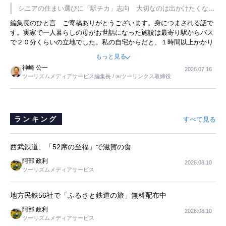
です。永井社長は、駐車場に都内ナンバーの高級外車が停まっている
シニアの住まい選びに「駅チカ」志向 大切なのは出かけたくなる
ことに目をつけ、高級商品でも売れると確信したそうです。今回の記
暮らし
編集長のひと言 ご寄稿ありがとうございます。身につまされる話で
事を懐かしく読みました。
す。実家で一人暮らしの母がお世話になった施設は最寄り駅からバス
で２０分くらいの立地でした。私の自宅からだと、１時間以上かかり
ました。母の住まいから近いという理由で、その施設を選択したので
もっと見る
すが、私と妹にとっては、半日仕事ででした。シニアの住まい選び
神崎 公一
2026.07.16
は、当人だけではなく、世話をする家族の足の便も考えない外池ない
ツーリズムメディアサービス編集長 / ㈱ツーリンクス取締役
と思いました。
ランキング
すべて見る
西武鉄道、「52席の至福」で滋賀の食
阿部 政利
2026.08.10
ツーリズムメディアサービス
地方民鉄56社で「ふるさと鉄道の旅」無料配布中
阿部 政利
2026.08.10
ツーリズムメディアサービス