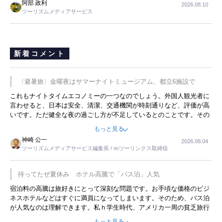
阿部 政利
2026.08.10
ツーリズムメディアサービス
新着コメント
〈避暑旅〉金曜夜はサマーナイトミュージアム、都立6施設で
これもナイトタイムエコノミーの一つなのでしょう。外国人観光者に
言わせると、日本は安全、清潔、交通機関が時刻通りなど、評価が高
いです。ただ健全な夜の過ごし方が不足しているとのことです。その
ような意味で、金曜夜にこのようなイベントが行われれば、日本人に
もっと見る
限らず外国人にとっても楽しみが増えるでしょうね。
神崎 公一
2026.08.04
ツーリズムメディアサービス編集長 / ㈱ツーリンクス取締役
待ってたぜ夏休み ホテル高騰で「バス泊」人気
宿泊料の高騰は旅好きにとって深刻な問題です。お手頃な価格のビジ
ネスホテルなどはすぐに満員になってしまいます。そのため、バス泊
が人気なのは理解できます。私ｈ学生時代、アメリカ一周の貧乏旅行
をした時は、移動はグレイハウンドバスでした。夕方から夜の便を利
もっと見る