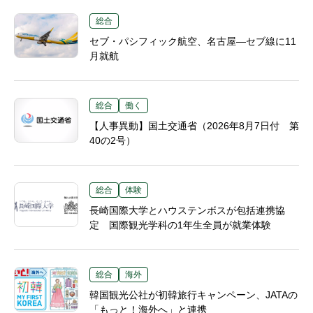
総合
セブ・パシフィック航空、名古屋―セブ線に11
月就航
総合
働く
【人事異動】国土交通省（2026年8月7日付 第
40の2号）
総合
体験
長崎国際大学とハウステンボスが包括連携協
定 国際観光学科の1年生全員が就業体験
総合
海外
韓国観光公社が初韓旅行キャンペーン、JATAの
「もっと！海外へ」と連携