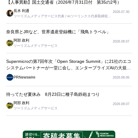
【人事異動】国土交通省（2026年7月31日付 第35の2号）
長木 利通
2026.07.30
ツーリズムメディアサービス代表 / ㈱ツーリンクス代表取締役社
長
奈良県とJRなど、世界遺産登録機に「飛鳥トラベル」
阿部 政利
2026.08.07
ツーリズムメディアサービス
Supermicroの第7回年次「Open Storage Summit」に21社のエコ
システムパートナーが一堂に会し、エンタープライズAIの大規模
導入に関する実践的なガイダンスを共有
PRNewswire
2026.08.06
待ってたぜ夏休み 8月23日に種子島鉄砲まつり
阿部 政利
2026.08.07
ツーリズムメディアサービス