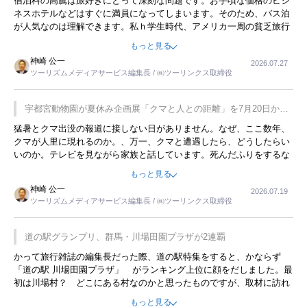
宿泊料の高騰は旅好きにとって深刻な問題です。お手頃な価格のビジ
ネスホテルなどはすぐに満員になってしまいます。そのため、バス泊
が人気なのは理解できます。私ｈ学生時代、アメリカ一周の貧乏旅行
をした時は、移動はグレイハウンドバスでした。夕方から夜の便を利
もっと見る
用してホテル代を浮かせていました。ただし、若いからできたことで
神崎 公一
2026.07.27
す。若い人が夜行バスで京都に行った、青森に行ったと聞くと、疲れ
ツーリズムメディアサービス編集長 / ㈱ツーリンクス取締役
が残らないのかなと思ってしまいます。
宇都宮動物園が夏休み企画展「クマと人との距離」を7月20日から
開催
猛暑とクマ出没の報道に接しない日がありません。なぜ、ここ数年、
クマが人里に現れるのか。、万一、クマと遭遇したら、どうしたらい
いのか。テレビを見ながら家族と話しています。死んだふりをするな
んてことは、冗談でもいえません。そんな中で、この企画展はタイム
もっと見る
リーですね。
神崎 公一
2026.07.19
ツーリズムメディアサービス編集長 / ㈱ツーリンクス取締役
道の駅グランプリ、群馬・川場田園プラザが2連覇
かって旅行雑誌の編集長だった際、道の駅特集をすると、かならず
「道の駅 川場田園プラザ」 がランキング上位に顔をだしました。最
初は川場村？ どこにある村なのかと思ったものですが、取材に訪れ
永井 彰一社長にインタビューしたら、興味深い話が次々が飛び出しま
もっと見る