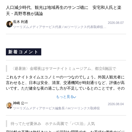
人口減少時代、観光は地域再生のサンゴ礁に 安宅和人氏と楽
天・髙野専務が議論
長木 利通
2026.08.07
ツーリズムメディアサービス代表 / ㈱ツーリンクス代表取締役社
長
新着コメント
〈避暑旅〉金曜夜はサマーナイトミュージアム、都立6施設で
これもナイトタイムエコノミーの一つなのでしょう。外国人観光者に
言わせると、日本は安全、清潔、交通機関が時刻通りなど、評価が高
いです。ただ健全な夜の過ごし方が不足しているとのことです。その
ような意味で、金曜夜にこのようなイベントが行われれば、日本人に
もっと見る
限らず外国人にとっても楽しみが増えるでしょうね。
神崎 公一
2026.08.04
ツーリズムメディアサービス編集長 / ㈱ツーリンクス取締役
待ってたぜ夏休み ホテル高騰で「バス泊」人気