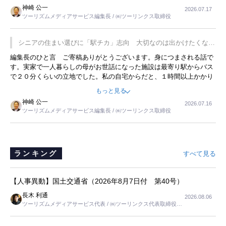
した。プレゼンも巧みで、今でも思い出すことが２つあります。一つ
神崎 公一
2026.07.17
は、従業員に東京ディズニーランドを見学させ、サービス業、接客業
ツーリズムメディアサービス編集長 / ㈱ツーリンクス取締役
の何かを理解してもらっていることです。 もう一つは1800円もする
プレミアムヨーグルトを販売するにあたり、社内に懸念もあったそう
です。永井社長は、駐車場に都内ナンバーの高級外車が停まっている
シニアの住まい選びに「駅チカ」志向 大切なのは出かけたくなる
ことに目をつけ、高級商品でも売れると確信したそうです。今回の記
暮らし
編集長のひと言 ご寄稿ありがとうございます。身につまされる話で
事を懐かしく読みました。
す。実家で一人暮らしの母がお世話になった施設は最寄り駅からバス
で２０分くらいの立地でした。私の自宅からだと、１時間以上かかり
ました。母の住まいから近いという理由で、その施設を選択したので
もっと見る
すが、私と妹にとっては、半日仕事ででした。シニアの住まい選び
神崎 公一
2026.07.16
は、当人だけではなく、世話をする家族の足の便も考えない外池ない
ツーリズムメディアサービス編集長 / ㈱ツーリンクス取締役
と思いました。
ランキング
すべて見る
【人事異動】国土交通省（2026年8月7日付 第40号）
長木 利通
2026.08.06
ツーリズムメディアサービス代表 / ㈱ツーリンクス代表取締役社
長