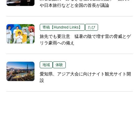
や日本旅行などと全国の首長が議論
寄稿【Hundred Links】
たび
旅先でも要注意 猛暑の陰で増す雷の脅威とゲ
リラ豪雨への備え
地域
体験
愛知県、アジア大会に向けナイト観光サイト開
設