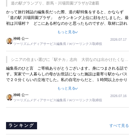
道の駅グランプリ、群馬・川場田園プラザが2連覇
かって旅行雑誌の編集長だった際、道の駅特集をすると、かならず
「道の駅 川場田園プラザ」 がランキング上位に顔をだしました。最
初は川場村？ どこにある村なのかと思ったものですが、取材に訪れ
永井 彰一社長にインタビューしたら、興味深い話が次々が飛び出しま
もっと見る
した。プレゼンも巧みで、今でも思い出すことが２つあります。一つ
神崎 公一
2026.07.17
は、従業員に東京ディズニーランドを見学させ、サービス業、接客業
ツーリズムメディアサービス編集長 / ㈱ツーリンクス取締役
の何かを理解してもらっていることです。 もう一つは1800円もする
プレミアムヨーグルトを販売するにあたり、社内に懸念もあったそう
です。永井社長は、駐車場に都内ナンバーの高級外車が停まっている
シニアの住まい選びに「駅チカ」志向 大切なのは出かけたくなる
ことに目をつけ、高級商品でも売れると確信したそうです。今回の記
暮らし
編集長のひと言 ご寄稿ありがとうございます。身につまされる話で
事を懐かしく読みました。
す。実家で一人暮らしの母がお世話になった施設は最寄り駅からバス
で２０分くらいの立地でした。私の自宅からだと、１時間以上かかり
ました。母の住まいから近いという理由で、その施設を選択したので
もっと見る
すが、私と妹にとっては、半日仕事ででした。シニアの住まい選び
神崎 公一
2026.07.16
は、当人だけではなく、世話をする家族の足の便も考えない外池ない
ツーリズムメディアサービス編集長 / ㈱ツーリンクス取締役
と思いました。
ランキング
すべて見る