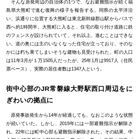
そんな原発周辺の自治体の1つで、なお避難指示が続く福
島県大熊町で進む復興の様子を報告する。同県の太平洋沿
い、浜通りに位置する大熊町は東北新幹線郡山駅からバスで
西へ約1時間半。大熊町に入ると、住宅の取り付け道路に鉄
のフェンスが設けられていて、それ以上、進むことはできな
い。道の奥には主のいなくなった住宅が立っており、そのな
かには朽ち果てしまいそうな建物も見受けられた。町の人口
は11年3月が１万1505人だったが、25年1月は9917人（住民
票ベース）、実際の居住者数は1347人という。
街中心部のJR常磐線大野駅西口周辺をに
ぎわいの拠点に
原発事故発生から14年が経過しても、なおこのような状態
が続いていた。しかし、2019年には一部避難指示が解除さ
れ、22年には町中心部も避難指示解除された。その結果、中