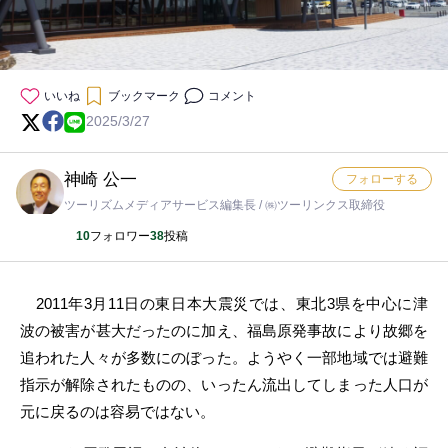
いいね
ブックマーク
コメント
2025/3/27
神崎 公一
フォローする
ツーリズムメディアサービス編集長 / ㈱ツーリンクス取締役
10
フォロワー
38
投稿
2011年3月11日の東日本大震災では、東北3県を中心に津
波の被害が甚大だったのに加え、福島原発事故により故郷を
追われた人々が多数にのぼった。ようやく一部地域では避難
指示が解除されたものの、いったん流出してしまった人口が
元に戻るのは容易ではない。