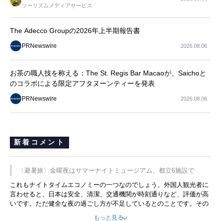
ツーリズムメディアサービス
The Adecco Groupの2026年上半期報告書
PRNewswire
2026.08.06
お茶の職人技を称える：The St. Regis Bar Macaoが、Saichoと
のコラボによる限定アフタヌーンティーを発表
PRNewswire
2026.08.06
新着コメント
〈避暑旅〉金曜夜はサマーナイトミュージアム、都立6施設で
これもナイトタイムエコノミーの一つなのでしょう。外国人観光者に
言わせると、日本は安全、清潔、交通機関が時刻通りなど、評価が高
いです。ただ健全な夜の過ごし方が不足しているとのことです。その
ような意味で、金曜夜にこのようなイベントが行われれば、日本人に
もっと見る