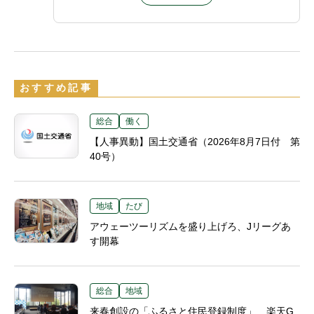
おすすめ記事
総合
働く
【人事異動】国土交通省（2026年8月7日付 第
40号）
地域
たび
アウェーツーリズムを盛り上げろ、Jリーグあ
す開幕
総合
地域
来春創設の「ふるさと住民登録制度」 楽天G