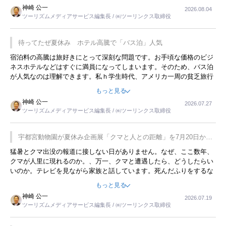
限らず外国人にとっても楽しみが増えるでしょうね。
神崎 公一
2026.08.04
ツーリズムメディアサービス編集長 / ㈱ツーリンクス取締役
待ってたぜ夏休み ホテル高騰で「バス泊」人気
宿泊料の高騰は旅好きにとって深刻な問題です。お手頃な価格のビジ
ネスホテルなどはすぐに満員になってしまいます。そのため、バス泊
が人気なのは理解できます。私ｈ学生時代、アメリカ一周の貧乏旅行
をした時は、移動はグレイハウンドバスでした。夕方から夜の便を利
もっと見る
用してホテル代を浮かせていました。ただし、若いからできたことで
神崎 公一
2026.07.27
す。若い人が夜行バスで京都に行った、青森に行ったと聞くと、疲れ
ツーリズムメディアサービス編集長 / ㈱ツーリンクス取締役
が残らないのかなと思ってしまいます。
宇都宮動物園が夏休み企画展「クマと人との距離」を7月20日から
開催
猛暑とクマ出没の報道に接しない日がありません。なぜ、ここ数年、
クマが人里に現れるのか。、万一、クマと遭遇したら、どうしたらい
いのか。テレビを見ながら家族と話しています。死んだふりをするな
んてことは、冗談でもいえません。そんな中で、この企画展はタイム
もっと見る
リーですね。
神崎 公一
2026.07.19
ツーリズムメディアサービス編集長 / ㈱ツーリンクス取締役