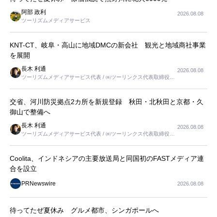
阿部 政利
2026.08.08
ツーリズムメディアサービス
KNT-CT、岐阜・高山に地域DMCの新会社 観光と地域商社事業
を展開
長木 利通
2026.08.08
ツーリズムメディアサービス代表 / ㈱ツーリンクス代表取締役社
長
交省、河川防災拠点2カ所を新規登録 秋田・北秋田と京都・久
御山で整備へ
長木 利通
2026.08.08
ツーリズムメディアサービス代表 / ㈱ツーリンクス代表取締役社
長
Coolita、インドネシアの主要放送局と同国初のFASTメディア連
合を設立
PRNewswire
2026.08.08
待ってたぜ夏休み グルメ都市、シンガポールへ