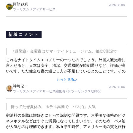
阿部 政利
2026.08.08
ツーリズムメディアサービス
新着コメント
〈避暑旅〉金曜夜はサマーナイトミュージアム、都立6施設で
これもナイトタイムエコノミーの一つなのでしょう。外国人観光者に
言わせると、日本は安全、清潔、交通機関が時刻通りなど、評価が高
いです。ただ健全な夜の過ごし方が不足しているとのことです。その
ような意味で、金曜夜にこのようなイベントが行われれば、日本人に
もっと見る
限らず外国人にとっても楽しみが増えるでしょうね。
神崎 公一
2026.08.04
ツーリズムメディアサービス編集長 / ㈱ツーリンクス取締役
待ってたぜ夏休み ホテル高騰で「バス泊」人気
宿泊料の高騰は旅好きにとって深刻な問題です。お手頃な価格のビジ
ネスホテルなどはすぐに満員になってしまいます。そのため、バス泊
が人気なのは理解できます。私ｈ学生時代、アメリカ一周の貧乏旅行
をした時は、移動はグレイハウンドバスでした。夕方から夜の便を利