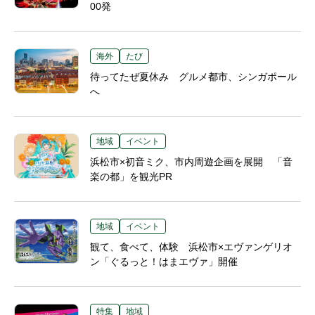
00発
海外
たび
待ってたぜ夏休み グルメ都市、シンガポール
へ
地域
イベント
浜松市×初音ミク、市内周遊企画を展開 「音
楽の都」を観光PR
地域
イベント
観て、食べて、体験 浜松市×エヴァンゲリオ
ン「ぐるっと！はまエヴァ」開催
特集
地域