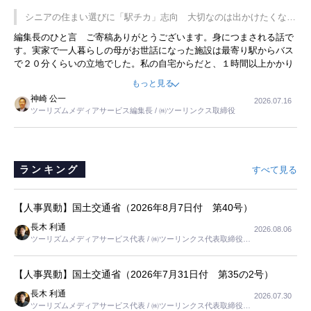
です。永井社長は、駐車場に都内ナンバーの高級外車が停まっている
シニアの住まい選びに「駅チカ」志向 大切なのは出かけたくなる
ことに目をつけ、高級商品でも売れると確信したそうです。今回の記
暮らし
編集長のひと言 ご寄稿ありがとうございます。身につまされる話で
事を懐かしく読みました。
す。実家で一人暮らしの母がお世話になった施設は最寄り駅からバス
で２０分くらいの立地でした。私の自宅からだと、１時間以上かかり
ました。母の住まいから近いという理由で、その施設を選択したので
もっと見る
すが、私と妹にとっては、半日仕事ででした。シニアの住まい選び
神崎 公一
2026.07.16
は、当人だけではなく、世話をする家族の足の便も考えない外池ない
ツーリズムメディアサービス編集長 / ㈱ツーリンクス取締役
と思いました。
ランキング
すべて見る
【人事異動】国土交通省（2026年8月7日付 第40号）
長木 利通
2026.08.06
ツーリズムメディアサービス代表 / ㈱ツーリンクス代表取締役社
長
【人事異動】国土交通省（2026年7月31日付 第35の2号）
長木 利通
2026.07.30
ツーリズムメディアサービス代表 / ㈱ツーリンクス代表取締役社