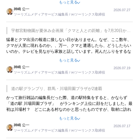
もっと見る
用してホテル代を浮かせていました。ただし、若いからできたことで
神崎 公一
2026.07.27
す。若い人が夜行バスで京都に行った、青森に行ったと聞くと、疲れ
ツーリズムメディアサービス編集長 / ㈱ツーリンクス取締役
が残らないのかなと思ってしまいます。
宇都宮動物園が夏休み企画展「クマと人との距離」を7月20日から
開催
猛暑とクマ出没の報道に接しない日がありません。なぜ、ここ数年、
クマが人里に現れるのか。、万一、クマと遭遇したら、どうしたらい
いのか。テレビを見ながら家族と話しています。死んだふりをするな
んてことは、冗談でもいえません。そんな中で、この企画展はタイム
もっと見る
リーですね。
神崎 公一
2026.07.19
ツーリズムメディアサービス編集長 / ㈱ツーリンクス取締役
道の駅グランプリ、群馬・川場田園プラザが2連覇
かって旅行雑誌の編集長だった際、道の駅特集をすると、かならず
「道の駅 川場田園プラザ」 がランキング上位に顔をだしました。最
初は川場村？ どこにある村なのかと思ったものですが、取材に訪れ
永井 彰一社長にインタビューしたら、興味深い話が次々が飛び出しま
もっと見る
した。プレゼンも巧みで、今でも思い出すことが２つあります。一つ
神崎 公一
2026.07.17
は、従業員に東京ディズニーランドを見学させ、サービス業、接客業
ツーリズムメディアサービス編集長 / ㈱ツーリンクス取締役
の何かを理解してもらっていることです。 もう一つは1800円もする
プレミアムヨーグルトを販売するにあたり、社内に懸念もあったそう