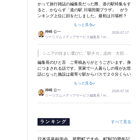
覇
かって旅行雑誌の編集長だった際、道の駅特集をす
ると、かならず「道の駅 川場田園プラザ」 がラ
ンキング上位に顔をだしました。最初は川場村？
どこにある村なのかと思ったものですが、取材に訪
もっと見る
れ永井 彰一社長にインタビューしたら、興味深い
神崎 公一
2026.07.17
話が次々が飛び出しました。プレゼンも巧みで、今
ツーリズムメディアサービス編集長 / ㈱ツ
でも思い出すことが２つあります。一つは、従業員
ーリンクス取締役
に東京ディズニーランドを見学させ、サービス業、
接客業の何かを理解してもらっていることです。
シニアの住まい選びに「駅チカ」志向 大切な
もう一つは1800円もするプレミアムヨーグルトを
のは出かけたくなる暮らし
編集長のひと言 ご寄稿ありがとうございます。身
販売するにあたり、社内に懸念もあったそうです。
につまされる話です。実家で一人暮らしの母がお世
永井社長は、駐車場に都内ナンバーの高級外車が停
話になった施設は最寄り駅からバスで２０分くらい
まっていることに目をつけ、高級商品でも売れると
の立地でした。私の自宅からだと、１時間以上かか
確信したそうです。今回の記事を懐かしく読みまし
もっと見る
りました。母の住まいから近いという理由で、その
た。
神崎 公一
2026.07.16
施設を選択したのですが、私と妹にとっては、半日
ツーリズムメディアサービス編集長 / ㈱ツ
仕事ででした。シニアの住まい選びは、当人だけで
ーリンクス取締役
はなく、世話をする家族の足の便も考えない外池な
いと思いました。
ランキング
すべて見る
日本温泉科学会、菰野町で大会 町制70周年記