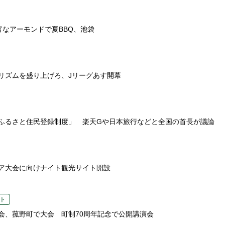
富なアーモンドで夏BBQ、池袋
リズムを盛り上げろ、Jリーグあす開幕
ふるさと住民登録制度」 楽天Gや日本旅行などと全国の首長が議論
ア大会に向けナイト観光サイト開設
ト
会、菰野町で大会 町制70周年記念で公開講演会