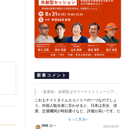
新着コメント
〈避暑旅〉金曜夜はサマーナイトミュージア
ム、都立6施設で
これもナイトタイムエコノミーの一つなのでしょ
う。外国人観光者に言わせると、日本は安全、清
潔、交通機関が時刻通りなど、評価が高いです。た
だ健全な夜の過ごし方が不足しているとのことで
もっと見る
す。そのような意味で、金曜夜にこのようなイベン
神崎 公一
2026.08.04
トが行われれば、日本人に限らず外国人にとっても