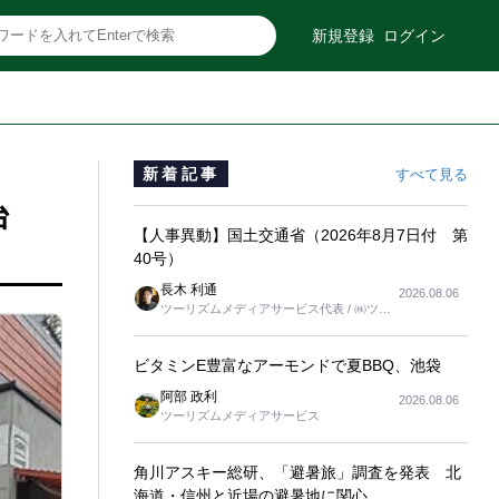
新規登録
ログイン
新着記事
すべて見る
台
【人事異動】国土交通省（2026年8月7日付 第
40号）
長木 利通
2026.08.06
ツーリズムメディアサービス代表 / ㈱ツー
リンクス代表取締役社長
ビタミンE豊富なアーモンドで夏BBQ、池袋
阿部 政利
2026.08.06
ツーリズムメディアサービス
角川アスキー総研、「避暑旅」調査を発表 北
海道・信州と近場の避暑地に関心