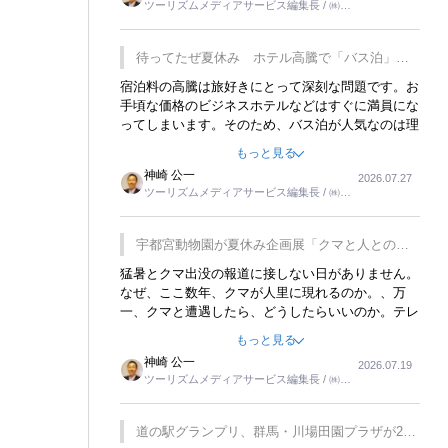
ツーリズムメディアサービス編集長 / ㈱ツ
楽しみが増えるでしょうね。
ーリンクス取締役
待ってたぜ夏休み ホテル高騰で「バス泊」人
気
宿泊料の高騰は旅好きにとって深刻な問題です。お
手頃な価格のビジネスホテルなどはすぐに満員にな
ってしまいます。そのため、バス泊が人気なのは理
解できます。私ｈ学生時代、アメリカ一周の貧乏旅
もっと見る
行をした時は、移動はグレイハウンドバスでした。
神崎 公一
2026.07.27
夕方から夜の便を利用してホテル代を浮かせていま
ツーリズムメディアサービス編集長 / ㈱ツ
した。ただし、若いからできたことです。若い人が
ーリンクス取締役
夜行バスで京都に行った、青森に行ったと聞くと、
疲れが残らないのかなと思ってしまいます。
宇都宮動物園が夏休み企画展「クマと人との距
離」を7月20日から開催
猛暑とクマ出没の報道に接しない日がありません。
なぜ、ここ数年、クマが人里に現れるのか。、万
一、クマと遭遇したら、どうしたらいいのか。テレ
ビを見ながら家族と話しています。死んだふりをす
もっと見る
るなんてことは、冗談でもいえません。そんな中
神崎 公一
2026.07.19
で、この企画展はタイムリーですね。
ツーリズムメディアサービス編集長 / ㈱ツ
ーリンクス取締役
道の駅グランプリ、群馬・川場田園プラザが2連