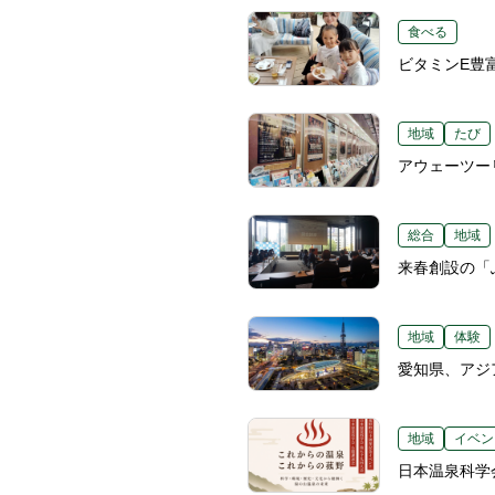
食べる
ビタミンE豊
地域
たび
アウェーツー
総合
地域
来春創設の「
地域
体験
愛知県、アジ
地域
イベン
日本温泉科学