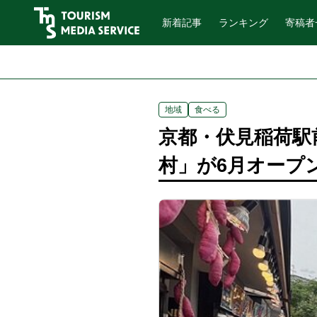
新着記事
ランキング
寄稿者
地域
食べる
京都・伏見稲荷駅
村」が6月オープ