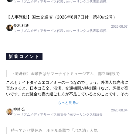
ツーリズムメディアサービス代表 / ㈱ツーリンクス代表取締役社
長
【人事異動】国土交通省（2026年8月7日付 第40の2号）
長木 利通
2026.08.07
ツーリズムメディアサービス代表 / ㈱ツーリンクス代表取締役社
長
新着コメント
〈避暑旅〉金曜夜はサマーナイトミュージアム、都立6施設で
これもナイトタイムエコノミーの一つなのでしょう。外国人観光者に
言わせると、日本は安全、清潔、交通機関が時刻通りなど、評価が高
いです。ただ健全な夜の過ごし方が不足しているとのことです。その
ような意味で、金曜夜にこのようなイベントが行われれば、日本人に
もっと見る
限らず外国人にとっても楽しみが増えるでしょうね。
神崎 公一
2026.08.04
ツーリズムメディアサービス編集長 / ㈱ツーリンクス取締役
待ってたぜ夏休み ホテル高騰で「バス泊」人気