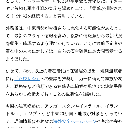
として、イスラエル全土に特別非常事態を発令した。ネタニ
ヤフ首相も軍事作戦の実施を認めた上で、「脅威が排除され
るまで作戦を継続する」と表明している。
外務省は、中東情勢が今後さらに悪化する可能性があるとし
て、最新のフライト情報を含め、複数の情報源から最新状況
を収集・確認するよう呼びかけている。とくに渡航予定者や
滞在中の人々に対しては、自らの安全確保に最大限留意する
よう促した。
併せて、3か月以上の滞在者には在留届の提出、短期渡航者
には
「たびレジ」
への登録を推奨し、万一に備えて家族や友
人、勤務先など信頼できる連絡先に旅程や現地での連絡手段
をあらかじめ伝えておくことの重要性を強調した。
今回の注意喚起は、アフガニスタンやイスラエル、イラン、
トルコ、エジプトなど中東20か国・地域が対象となってい
る。詳細情報は外務省の
海外安全ホームページ
や各地の在外