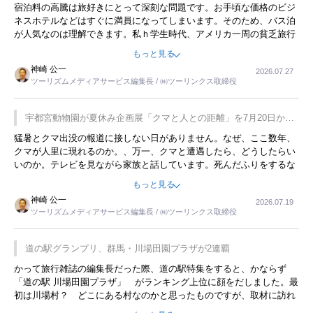
宿泊料の高騰は旅好きにとって深刻な問題です。お手頃な価格のビジ
ネスホテルなどはすぐに満員になってしまいます。そのため、バス泊
が人気なのは理解できます。私ｈ学生時代、アメリカ一周の貧乏旅行
をした時は、移動はグレイハウンドバスでした。夕方から夜の便を利
もっと見る
用してホテル代を浮かせていました。ただし、若いからできたことで
神崎 公一
2026.07.27
す。若い人が夜行バスで京都に行った、青森に行ったと聞くと、疲れ
ツーリズムメディアサービス編集長 / ㈱ツーリンクス取締役
が残らないのかなと思ってしまいます。
宇都宮動物園が夏休み企画展「クマと人との距離」を7月20日から
開催
猛暑とクマ出没の報道に接しない日がありません。なぜ、ここ数年、
クマが人里に現れるのか。、万一、クマと遭遇したら、どうしたらい
いのか。テレビを見ながら家族と話しています。死んだふりをするな
んてことは、冗談でもいえません。そんな中で、この企画展はタイム
もっと見る
リーですね。
神崎 公一
2026.07.19
ツーリズムメディアサービス編集長 / ㈱ツーリンクス取締役
道の駅グランプリ、群馬・川場田園プラザが2連覇
かって旅行雑誌の編集長だった際、道の駅特集をすると、かならず
「道の駅 川場田園プラザ」 がランキング上位に顔をだしました。最
初は川場村？ どこにある村なのかと思ったものですが、取材に訪れ
永井 彰一社長にインタビューしたら、興味深い話が次々が飛び出しま