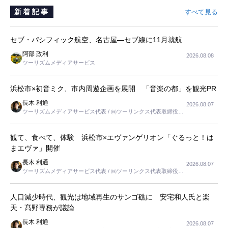
新着記事
すべて見る
セブ・パシフィック航空、名古屋―セブ線に11月就航
阿部 政利
2026.08.08
ツーリズムメディアサービス
浜松市×初音ミク、市内周遊企画を展開 「音楽の都」を観光PR
長木 利通
2026.08.07
ツーリズムメディアサービス代表 / ㈱ツーリンクス代表取締役社
長
観て、食べて、体験 浜松市×エヴァンゲリオン「ぐるっと！は
まエヴァ」開催
長木 利通
2026.08.07
ツーリズムメディアサービス代表 / ㈱ツーリンクス代表取締役社
長
人口減少時代、観光は地域再生のサンゴ礁に 安宅和人氏と楽
天・髙野専務が議論
長木 利通
2026.08.07