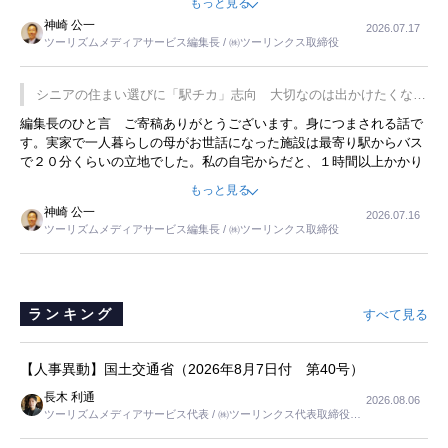
もっと見る
した。プレゼンも巧みで、今でも思い出すことが２つあります。一つ
神崎 公一
2026.07.17
は、従業員に東京ディズニーランドを見学させ、サービス業、接客業
ツーリズムメディアサービス編集長 / ㈱ツーリンクス取締役
の何かを理解してもらっていることです。 もう一つは1800円もする
プレミアムヨーグルトを販売するにあたり、社内に懸念もあったそう
です。永井社長は、駐車場に都内ナンバーの高級外車が停まっている
シニアの住まい選びに「駅チカ」志向 大切なのは出かけたくなる
ことに目をつけ、高級商品でも売れると確信したそうです。今回の記
暮らし
編集長のひと言 ご寄稿ありがとうございます。身につまされる話で
事を懐かしく読みました。
す。実家で一人暮らしの母がお世話になった施設は最寄り駅からバス
で２０分くらいの立地でした。私の自宅からだと、１時間以上かかり
ました。母の住まいから近いという理由で、その施設を選択したので
もっと見る
すが、私と妹にとっては、半日仕事ででした。シニアの住まい選び
神崎 公一
2026.07.16
は、当人だけではなく、世話をする家族の足の便も考えない外池ない
ツーリズムメディアサービス編集長 / ㈱ツーリンクス取締役
と思いました。
ランキング
すべて見る
【人事異動】国土交通省（2026年8月7日付 第40号）
長木 利通
2026.08.06
ツーリズムメディアサービス代表 / ㈱ツーリンクス代表取締役社
長