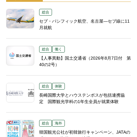
総合
セブ・パシフィック航空、名古屋―セブ線に11
月就航
総合
働く
【人事異動】国土交通省（2026年8月7日付 第
40の2号）
総合
体験
長崎国際大学とハウステンボスが包括連携協
定 国際観光学科の1年生全員が就業体験
総合
海外
韓国観光公社が初韓旅行キャンペーン、JATAの