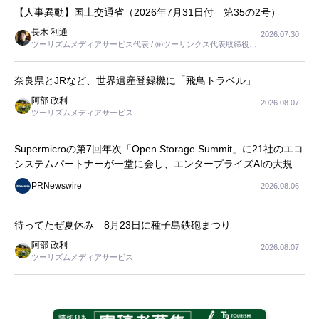
【人事異動】国土交通省（2026年7月31日付 第35の2号）
長木 利通
2026.07.30
ツーリズムメディアサービス代表 / ㈱ツーリンクス代表取締役社
長
奈良県とJRなど、世界遺産登録機に「飛鳥トラベル」
阿部 政利
2026.08.07
ツーリズムメディアサービス
Supermicroの第7回年次「Open Storage Summit」に21社のエコ
システムパートナーが一堂に会し、エンタープライズAIの大規模
導入に関する実践的なガイダンスを共有
PRNewswire
2026.08.06
待ってたぜ夏休み 8月23日に種子島鉄砲まつり
阿部 政利
2026.08.07
ツーリズムメディアサービス