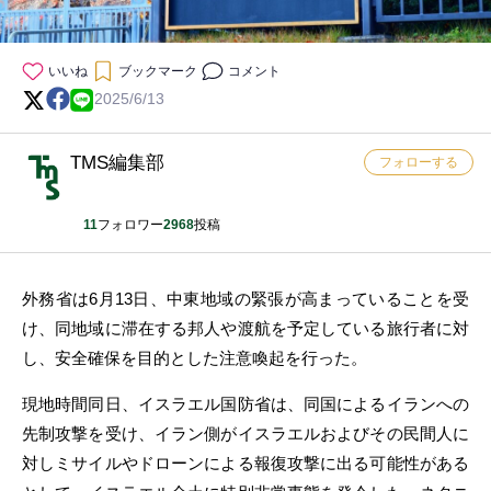
いいね
ブックマーク
コメント
2025/6/13
TMS編集部
フォローする
11
フォロワー
2968
投稿
外務省は6月13日、中東地域の緊張が高まっていることを受
け、同地域に滞在する邦人や渡航を予定している旅行者に対
し、安全確保を目的とした注意喚起を行った。
現地時間同日、イスラエル国防省は、同国によるイランへの
先制攻撃を受け、イラン側がイスラエルおよびその民間人に
対しミサイルやドローンによる報復攻撃に出る可能性がある