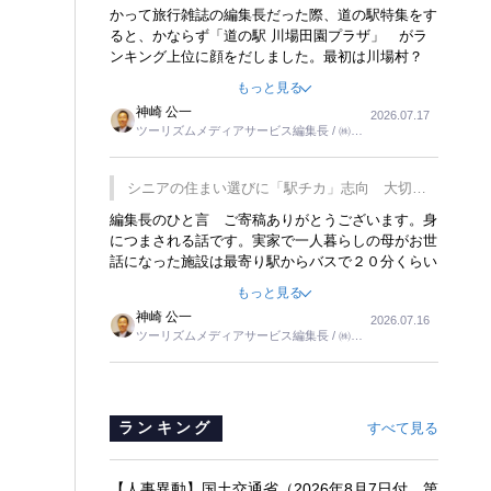
覇
かって旅行雑誌の編集長だった際、道の駅特集をす
ると、かならず「道の駅 川場田園プラザ」 がラ
ンキング上位に顔をだしました。最初は川場村？
どこにある村なのかと思ったものですが、取材に訪
もっと見る
れ永井 彰一社長にインタビューしたら、興味深い
神崎 公一
2026.07.17
話が次々が飛び出しました。プレゼンも巧みで、今
ツーリズムメディアサービス編集長 / ㈱ツ
でも思い出すことが２つあります。一つは、従業員
ーリンクス取締役
に東京ディズニーランドを見学させ、サービス業、
接客業の何かを理解してもらっていることです。
シニアの住まい選びに「駅チカ」志向 大切な
もう一つは1800円もするプレミアムヨーグルトを
のは出かけたくなる暮らし
編集長のひと言 ご寄稿ありがとうございます。身
販売するにあたり、社内に懸念もあったそうです。
につまされる話です。実家で一人暮らしの母がお世
永井社長は、駐車場に都内ナンバーの高級外車が停
話になった施設は最寄り駅からバスで２０分くらい
まっていることに目をつけ、高級商品でも売れると
の立地でした。私の自宅からだと、１時間以上かか
確信したそうです。今回の記事を懐かしく読みまし
もっと見る
りました。母の住まいから近いという理由で、その
た。
神崎 公一
2026.07.16
施設を選択したのですが、私と妹にとっては、半日
ツーリズムメディアサービス編集長 / ㈱ツ
仕事ででした。シニアの住まい選びは、当人だけで
ーリンクス取締役
はなく、世話をする家族の足の便も考えない外池な
いと思いました。
ランキング
すべて見る
【人事異動】国土交通省（2026年8月7日付 第