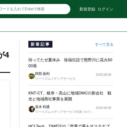
新規登録
ログイン
新着記事
すべて見る
が4
待ってたぜ夏休み 徐福伝説で熊野川に花火60
00発
阿部 政利
2026.08.08
ツーリズムメディアサービス
KNT-CT、岐阜・高山に地域DMCの新会社 観
光と地域商社事業を展開
長木 利通
2026.08.08
ツーリズムメディアサービス代表 / ㈱ツー
リンクス代表取締役社長
HCLTech、TIME誌の「世界で最もサステナブ