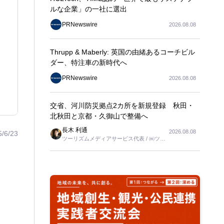
ルな企業」の一社に選出
PRNewswire
2026.08.08
Thrupp & Maberly: 英国の由緒あるコーチビル
ダー、特注車の新時代へ
PRNewswire
2026.08.08
交省、河川防災拠点2カ所を新規登録 秋田・
北秋田と京都・久御山で整備へ
長木 利通
2026.08.08
5/6/23
ツーリズムメディアサービス代表 / ㈱ツー
リンクス代表取締役社長