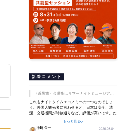
新着コメント
〈避暑旅〉金曜夜はサマーナイトミュージア
ム、都立6施設で
これもナイトタイムエコノミーの一つなのでしょ
う。外国人観光者に言わせると、日本は安全、清
潔、交通機関が時刻通りなど、評価が高いです。た
だ健全な夜の過ごし方が不足しているとのことで
もっと見る
す。そのような意味で、金曜夜にこのようなイベン
神崎 公一
2026.08.04
トが行われれば、日本人に限らず外国人にとっても