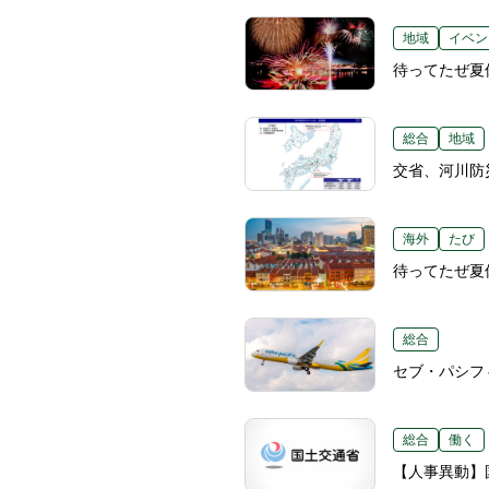
地域
イベン
待ってたぜ夏
総合
地域
交省、河川防
海外
たび
待ってたぜ夏
総合
セブ・パシフ
総合
働く
【人事異動】国