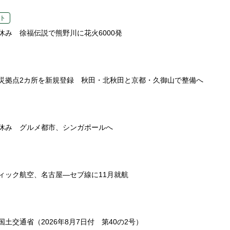
ト
休み 徐福伝説で熊野川に花火6000発
災拠点2カ所を新規登録 秋田・北秋田と京都・久御山で整備へ
休み グルメ都市、シンガポールへ
ィック航空、名古屋―セブ線に11月就航
土交通省（2026年8月7日付 第40の2号）