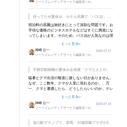
ツーリズムメディアサービス編集長 / ㈱ツ
楽しみが増えるでしょうね。
ーリンクス取締役
待ってたぜ夏休み ホテル高騰で「バス泊」人
気
宿泊料の高騰は旅好きにとって深刻な問題です。お
手頃な価格のビジネスホテルなどはすぐに満員にな
ってしまいます。そのため、バス泊が人気なのは理
解できます。私ｈ学生時代、アメリカ一周の貧乏旅
もっと見る
行をした時は、移動はグレイハウンドバスでした。
神崎 公一
2026.07.27
夕方から夜の便を利用してホテル代を浮かせていま
ツーリズムメディアサービス編集長 / ㈱ツ
した。ただし、若いからできたことです。若い人が
ーリンクス取締役
夜行バスで京都に行った、青森に行ったと聞くと、
疲れが残らないのかなと思ってしまいます。
宇都宮動物園が夏休み企画展「クマと人との距
離」を7月20日から開催
猛暑とクマ出没の報道に接しない日がありません。
なぜ、ここ数年、クマが人里に現れるのか。、万
一、クマと遭遇したら、どうしたらいいのか。テレ
ビを見ながら家族と話しています。死んだふりをす
もっと見る
るなんてことは、冗談でもいえません。そんな中
神崎 公一
2026.07.19
で、この企画展はタイムリーですね。
ツーリズムメディアサービス編集長 / ㈱ツ
ーリンクス取締役
道の駅グランプリ、群馬・川場田園プラザが2連