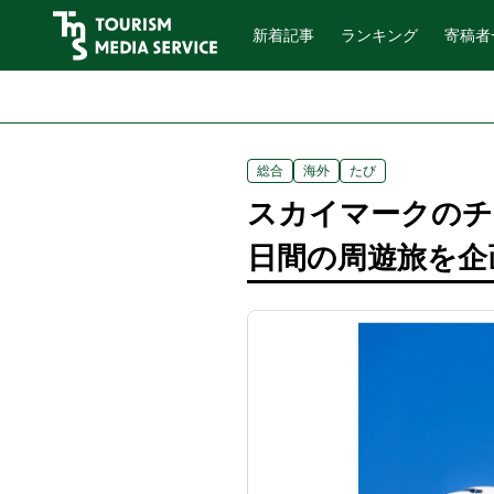
新着記事
ランキング
寄稿者
総合
海外
たび
スカイマークのチ
日間の周遊旅を企