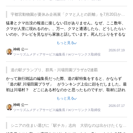
が残らないのかなと思ってしまいます。
宇都宮動物園が夏休み企画展「クマと人との距離」を7月20日から
開催
猛暑とクマ出没の報道に接しない日がありません。なぜ、ここ数年、
クマが人里に現れるのか。、万一、クマと遭遇したら、どうしたらい
いのか。テレビを見ながら家族と話しています。死んだふりをするな
んてことは、冗談でもいえません。そんな中で、この企画展はタイム
もっと見る
リーですね。
神崎 公一
2026.07.19
ツーリズムメディアサービス編集長 / ㈱ツーリンクス取締役
道の駅グランプリ、群馬・川場田園プラザが2連覇
かって旅行雑誌の編集長だった際、道の駅特集をすると、かならず
「道の駅 川場田園プラザ」 がランキング上位に顔をだしました。最
初は川場村？ どこにある村なのかと思ったものですが、取材に訪れ
永井 彰一社長にインタビューしたら、興味深い話が次々が飛び出しま
もっと見る
した。プレゼンも巧みで、今でも思い出すことが２つあります。一つ
神崎 公一
2026.07.17
は、従業員に東京ディズニーランドを見学させ、サービス業、接客業
ツーリズムメディアサービス編集長 / ㈱ツーリンクス取締役
の何かを理解してもらっていることです。 もう一つは1800円もする
プレミアムヨーグルトを販売するにあたり、社内に懸念もあったそう
です。永井社長は、駐車場に都内ナンバーの高級外車が停まっている
シニアの住まい選びに「駅チカ」志向 大切なのは出かけたくなる
ことに目をつけ、高級商品でも売れると確信したそうです。今回の記
暮らし