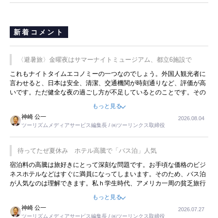
新着コメント
〈避暑旅〉金曜夜はサマーナイトミュージアム、都立6施設で
これもナイトタイムエコノミーの一つなのでしょう。外国人観光者に
言わせると、日本は安全、清潔、交通機関が時刻通りなど、評価が高
いです。ただ健全な夜の過ごし方が不足しているとのことです。その
ような意味で、金曜夜にこのようなイベントが行われれば、日本人に
もっと見る
限らず外国人にとっても楽しみが増えるでしょうね。
神崎 公一
2026.08.04
ツーリズムメディアサービス編集長 / ㈱ツーリンクス取締役
待ってたぜ夏休み ホテル高騰で「バス泊」人気
宿泊料の高騰は旅好きにとって深刻な問題です。お手頃な価格のビジ
ネスホテルなどはすぐに満員になってしまいます。そのため、バス泊
が人気なのは理解できます。私ｈ学生時代、アメリカ一周の貧乏旅行
をした時は、移動はグレイハウンドバスでした。夕方から夜の便を利
もっと見る
用してホテル代を浮かせていました。ただし、若いからできたことで
神崎 公一
2026.07.27
す。若い人が夜行バスで京都に行った、青森に行ったと聞くと、疲れ
ツーリズムメディアサービス編集長 / ㈱ツーリンクス取締役