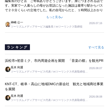
編集長のひと言 ご寄稿ありがとうございます。身につまされる話で
事を懐かしく読みました。
す。実家で一人暮らしの母がお世話になった施設は最寄り駅からバス
で２０分くらいの立地でした。私の自宅からだと、１時間以上かかり
ました。母の住まいから近いという理由で、その施設を選択したので
もっと見る
すが、私と妹にとっては、半日仕事ででした。シニアの住まい選び
神崎 公一
2026.07.16
は、当人だけではなく、世話をする家族の足の便も考えない外池ない
ツーリズムメディアサービス編集長 / ㈱ツーリンクス取締役
と思いました。
ランキング
すべて見る
浜松市×初音ミク、市内周遊企画を展開 「音楽の都」を観光PR
長木 利通
2026.08.07
ツーリズムメディアサービス代表 / ㈱ツーリンクス代表取締役社
長
KNT-CT、岐阜・高山に地域DMCの新会社 観光と地域商社事業
を展開
長木 利通
2026.08.08
ツーリズムメディアサービス代表 / ㈱ツーリンクス代表取締役社
長