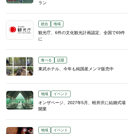
ラン
総合
地域
観光庁、6件の文化観光計画認定、全国で69件
に
食べる
話題
東武ホテル、今年も純国産メンマ販売中
地域
イベント
オンザページ、2027年5月、軽井沢に結婚式場
開業
地域
イベント