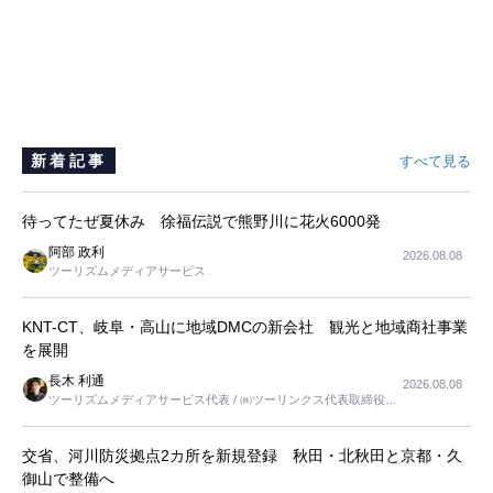
新着記事
すべて見る
待ってたぜ夏休み 徐福伝説で熊野川に花火6000発
阿部 政利
2026.08.08
ツーリズムメディアサービス
KNT-CT、岐阜・高山に地域DMCの新会社 観光と地域商社事業
を展開
長木 利通
2026.08.08
ツーリズムメディアサービス代表 / ㈱ツーリンクス代表取締役社
長
交省、河川防災拠点2カ所を新規登録 秋田・北秋田と京都・久
御山で整備へ