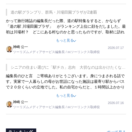
道の駅グランプリ、群馬・川場田園プラザが2連覇
かって旅行雑誌の編集長だった際、道の駅特集をすると、かならず
「道の駅 川場田園プラザ」 がランキング上位に顔をだしました。最
初は川場村？ どこにある村なのかと思ったものですが、取材に訪れ
永井 彰一社長にインタビューしたら、興味深い話が次々が飛び出しま
もっと見る
した。プレゼンも巧みで、今でも思い出すことが２つあります。一つ
神崎 公一
2026.07.17
は、従業員に東京ディズニーランドを見学させ、サービス業、接客業
ツーリズムメディアサービス編集長 / ㈱ツーリンクス取締役
の何かを理解してもらっていることです。 もう一つは1800円もする
プレミアムヨーグルトを販売するにあたり、社内に懸念もあったそう
です。永井社長は、駐車場に都内ナンバーの高級外車が停まっている
シニアの住まい選びに「駅チカ」志向 大切なのは出かけたくなる
ことに目をつけ、高級商品でも売れると確信したそうです。今回の記
暮らし
編集長のひと言 ご寄稿ありがとうございます。身につまされる話で
事を懐かしく読みました。
す。実家で一人暮らしの母がお世話になった施設は最寄り駅からバス
で２０分くらいの立地でした。私の自宅からだと、１時間以上かかり
ました。母の住まいから近いという理由で、その施設を選択したので
もっと見る
すが、私と妹にとっては、半日仕事ででした。シニアの住まい選び
神崎 公一
2026.07.16
は、当人だけではなく、世話をする家族の足の便も考えない外池ない
ツーリズムメディアサービス編集長 / ㈱ツーリンクス取締役
と思いました。
ランキング