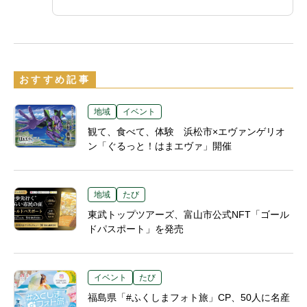
おすすめ記事
地域
イベント
観て、食べて、体験 浜松市×エヴァンゲリオ
ン「ぐるっと！はまエヴァ」開催
地域
たび
東武トップツアーズ、富山市公式NFT「ゴール
ドパスポート」を発売
イベント
たび
福島県「#ふくしまフォト旅」CP、50人に名産