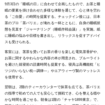
9月3日の「睡眠の日」に合わせて企画したもので、お茶と睡
眠の要素を掛け合わせた多様な体験を通じて、心と体を労わ
る「ご自愛」の時間を提案する。チェックイン後には、日本
茶のプロ「茶バリエ」が淹れる一杯とともに、自身の睡眠状
態を見直す「ジャーナリング（睡眠作戦会議）」を実施。紙
に睡眠の悩みや目標を書き出し、リラックスを促すアドバイ
スも受けられる。
客室には、茎茶を焚いてお茶の香りを楽しむ電気茶香炉や、
お茶に関するやわらかな内容の本が用意され、ブルーライト
を避けた就寝前の読書時間も提案する。寝具は高機能枕「ヒ
ツジのいらない枕―調律―」やエアウィーヴ製のマットレス
を使用する。
翌朝は、2階のティーカウンターで抹茶を点てる。茶バリエ
の指導で初めての人でも安心して挑戦でき、心を整える穏や
かな時間を過ごせる。朝食は1階の「チャヤ1899東京」で、