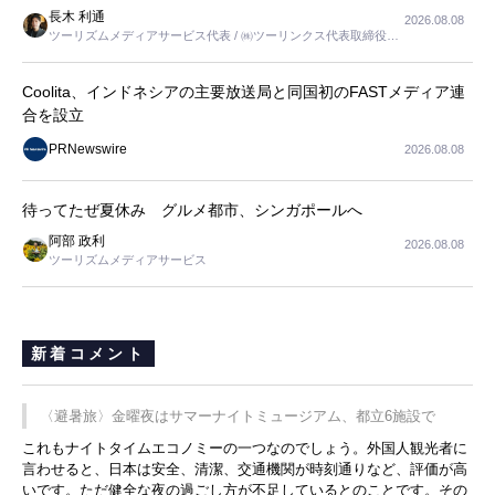
長木 利通
2026.08.08
ツーリズムメディアサービス代表 / ㈱ツーリンクス代表取締役社
長
Coolita、インドネシアの主要放送局と同国初のFASTメディア連
合を設立
PRNewswire
2026.08.08
待ってたぜ夏休み グルメ都市、シンガポールへ
阿部 政利
2026.08.08
ツーリズムメディアサービス
新着コメント
〈避暑旅〉金曜夜はサマーナイトミュージアム、都立6施設で
これもナイトタイムエコノミーの一つなのでしょう。外国人観光者に
言わせると、日本は安全、清潔、交通機関が時刻通りなど、評価が高
いです。ただ健全な夜の過ごし方が不足しているとのことです。その