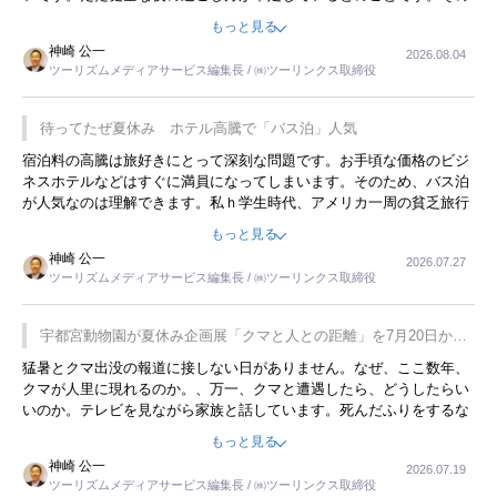
ような意味で、金曜夜にこのようなイベントが行われれば、日本人に
もっと見る
限らず外国人にとっても楽しみが増えるでしょうね。
神崎 公一
2026.08.04
ツーリズムメディアサービス編集長 / ㈱ツーリンクス取締役
待ってたぜ夏休み ホテル高騰で「バス泊」人気
宿泊料の高騰は旅好きにとって深刻な問題です。お手頃な価格のビジ
ネスホテルなどはすぐに満員になってしまいます。そのため、バス泊
が人気なのは理解できます。私ｈ学生時代、アメリカ一周の貧乏旅行
をした時は、移動はグレイハウンドバスでした。夕方から夜の便を利
もっと見る
用してホテル代を浮かせていました。ただし、若いからできたことで
神崎 公一
2026.07.27
す。若い人が夜行バスで京都に行った、青森に行ったと聞くと、疲れ
ツーリズムメディアサービス編集長 / ㈱ツーリンクス取締役
が残らないのかなと思ってしまいます。
宇都宮動物園が夏休み企画展「クマと人との距離」を7月20日から
開催
猛暑とクマ出没の報道に接しない日がありません。なぜ、ここ数年、
クマが人里に現れるのか。、万一、クマと遭遇したら、どうしたらい
いのか。テレビを見ながら家族と話しています。死んだふりをするな
んてことは、冗談でもいえません。そんな中で、この企画展はタイム
もっと見る
リーですね。
神崎 公一
2026.07.19
ツーリズムメディアサービス編集長 / ㈱ツーリンクス取締役