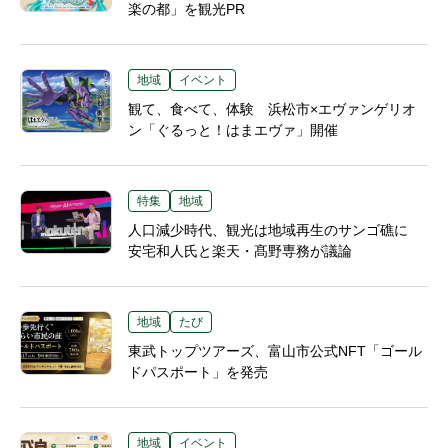
楽の都」を観光PR
地域
イベント
観て、食べて、体験 浜松市×エヴァンゲリオ
ン「ぐるっと！はまエヴァ」開催
特集
地域
人口減少時代、観光は地域再生のサンゴ礁に
安宅和人氏と楽天・髙野専務が議論
地域
たび
東武トップツアーズ、富山市公式NFT「ゴール
ドパスポート」を発売
地域
イベント