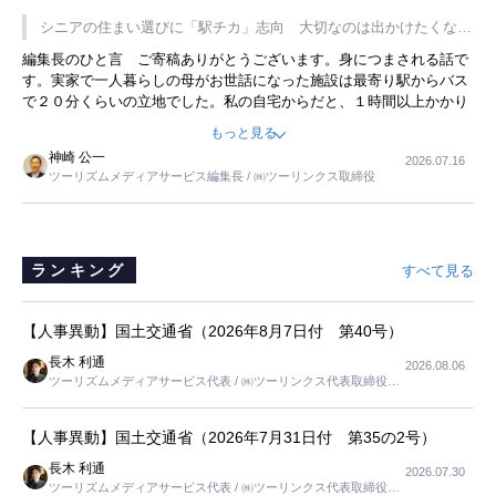
です。永井社長は、駐車場に都内ナンバーの高級外車が停まっている
シニアの住まい選びに「駅チカ」志向 大切なのは出かけたくなる
ことに目をつけ、高級商品でも売れると確信したそうです。今回の記
暮らし
編集長のひと言 ご寄稿ありがとうございます。身につまされる話で
事を懐かしく読みました。
す。実家で一人暮らしの母がお世話になった施設は最寄り駅からバス
で２０分くらいの立地でした。私の自宅からだと、１時間以上かかり
ました。母の住まいから近いという理由で、その施設を選択したので
もっと見る
すが、私と妹にとっては、半日仕事ででした。シニアの住まい選び
神崎 公一
2026.07.16
は、当人だけではなく、世話をする家族の足の便も考えない外池ない
ツーリズムメディアサービス編集長 / ㈱ツーリンクス取締役
と思いました。
ランキング
すべて見る
【人事異動】国土交通省（2026年8月7日付 第40号）
長木 利通
2026.08.06
ツーリズムメディアサービス代表 / ㈱ツーリンクス代表取締役社
長
【人事異動】国土交通省（2026年7月31日付 第35の2号）
長木 利通
2026.07.30
ツーリズムメディアサービス代表 / ㈱ツーリンクス代表取締役社