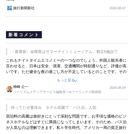
旅行新聞新社
2026.08.07
新着コメント
〈避暑旅〉金曜夜はサマーナイトミュージアム、都立6施設で
これもナイトタイムエコノミーの一つなのでしょう。外国人観光者に
言わせると、日本は安全、清潔、交通機関が時刻通りなど、評価が高
いです。ただ健全な夜の過ごし方が不足しているとのことです。その
ような意味で、金曜夜にこのようなイベントが行われれば、日本人に
もっと見る
限らず外国人にとっても楽しみが増えるでしょうね。
神崎 公一
2026.08.04
ツーリズムメディアサービス編集長 / ㈱ツーリンクス取締役
待ってたぜ夏休み ホテル高騰で「バス泊」人気
宿泊料の高騰は旅好きにとって深刻な問題です。お手頃な価格のビジ
ネスホテルなどはすぐに満員になってしまいます。そのため、バス泊
が人気なのは理解できます。私ｈ学生時代、アメリカ一周の貧乏旅行
をした時は、移動はグレイハウンドバスでした。夕方から夜の便を利