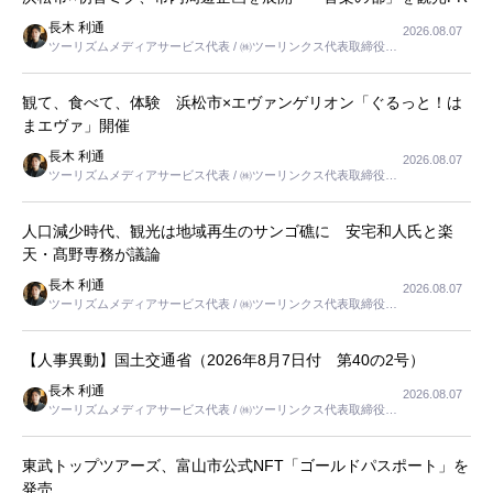
長木 利通
2026.08.07
ツーリズムメディアサービス代表 / ㈱ツーリンクス代表取締役社
長
観て、食べて、体験 浜松市×エヴァンゲリオン「ぐるっと！は
まエヴァ」開催
長木 利通
2026.08.07
ツーリズムメディアサービス代表 / ㈱ツーリンクス代表取締役社
長
人口減少時代、観光は地域再生のサンゴ礁に 安宅和人氏と楽
天・髙野専務が議論
長木 利通
2026.08.07
ツーリズムメディアサービス代表 / ㈱ツーリンクス代表取締役社
長
【人事異動】国土交通省（2026年8月7日付 第40の2号）
長木 利通
2026.08.07
ツーリズムメディアサービス代表 / ㈱ツーリンクス代表取締役社
長
東武トップツアーズ、富山市公式NFT「ゴールドパスポート」を
発売