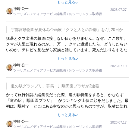
もっと見る
用してホテル代を浮かせていました。ただし、若いからできたことで
神崎 公一
2026.07.27
す。若い人が夜行バスで京都に行った、青森に行ったと聞くと、疲れ
ツーリズムメディアサービス編集長 / ㈱ツーリンクス取締役
が残らないのかなと思ってしまいます。
宇都宮動物園が夏休み企画展「クマと人との距離」を7月20日から
開催
猛暑とクマ出没の報道に接しない日がありません。なぜ、ここ数年、
クマが人里に現れるのか。、万一、クマと遭遇したら、どうしたらい
いのか。テレビを見ながら家族と話しています。死んだふりをするな
んてことは、冗談でもいえません。そんな中で、この企画展はタイム
もっと見る
リーですね。
神崎 公一
2026.07.19
ツーリズムメディアサービス編集長 / ㈱ツーリンクス取締役
道の駅グランプリ、群馬・川場田園プラザが2連覇
かって旅行雑誌の編集長だった際、道の駅特集をすると、かならず
「道の駅 川場田園プラザ」 がランキング上位に顔をだしました。最
初は川場村？ どこにある村なのかと思ったものですが、取材に訪れ
永井 彰一社長にインタビューしたら、興味深い話が次々が飛び出しま
もっと見る
した。プレゼンも巧みで、今でも思い出すことが２つあります。一つ
神崎 公一
2026.07.17
は、従業員に東京ディズニーランドを見学させ、サービス業、接客業
ツーリズムメディアサービス編集長 / ㈱ツーリンクス取締役
の何かを理解してもらっていることです。 もう一つは1800円もする
プレミアムヨーグルトを販売するにあたり、社内に懸念もあったそう