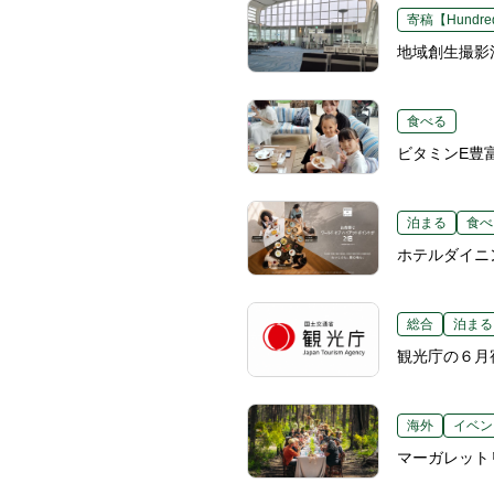
寄稿【Hundred
地域創生撮影
食べる
ビタミンE豊
泊まる
食べ
ホテルダイニ
総合
泊まる
観光庁の６月
海外
イベン
マーガレット