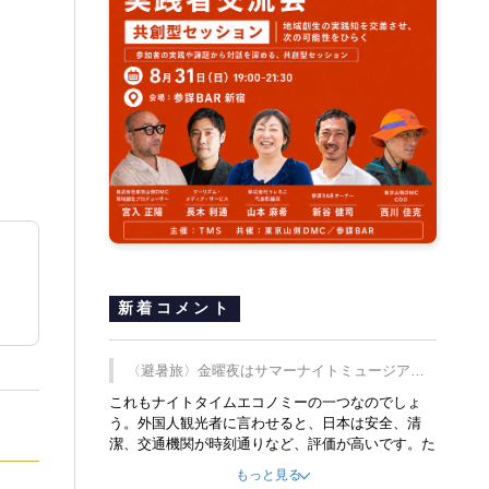
新着コメント
〈避暑旅〉金曜夜はサマーナイトミュージア
ム、都立6施設で
これもナイトタイムエコノミーの一つなのでしょ
う。外国人観光者に言わせると、日本は安全、清
潔、交通機関が時刻通りなど、評価が高いです。た
だ健全な夜の過ごし方が不足しているとのことで
もっと見る
す。そのような意味で、金曜夜にこのようなイベン