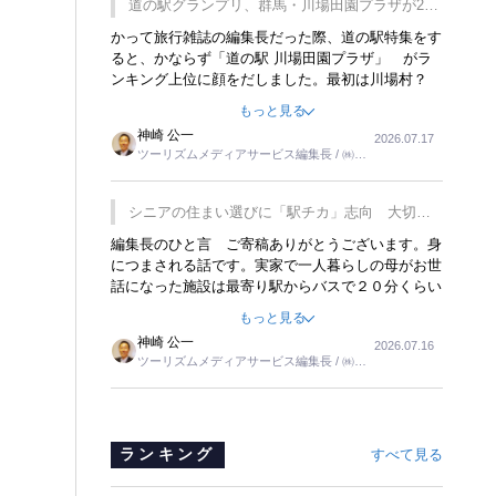
道の駅グランプリ、群馬・川場田園プラザが2連
覇
かって旅行雑誌の編集長だった際、道の駅特集をす
ると、かならず「道の駅 川場田園プラザ」 がラ
ンキング上位に顔をだしました。最初は川場村？
どこにある村なのかと思ったものですが、取材に訪
もっと見る
れ永井 彰一社長にインタビューしたら、興味深い
神崎 公一
2026.07.17
話が次々が飛び出しました。プレゼンも巧みで、今
ツーリズムメディアサービス編集長 / ㈱ツ
でも思い出すことが２つあります。一つは、従業員
ーリンクス取締役
に東京ディズニーランドを見学させ、サービス業、
接客業の何かを理解してもらっていることです。
シニアの住まい選びに「駅チカ」志向 大切な
もう一つは1800円もするプレミアムヨーグルトを
のは出かけたくなる暮らし
編集長のひと言 ご寄稿ありがとうございます。身
販売するにあたり、社内に懸念もあったそうです。
につまされる話です。実家で一人暮らしの母がお世
永井社長は、駐車場に都内ナンバーの高級外車が停
話になった施設は最寄り駅からバスで２０分くらい
まっていることに目をつけ、高級商品でも売れると
の立地でした。私の自宅からだと、１時間以上かか
確信したそうです。今回の記事を懐かしく読みまし
もっと見る
りました。母の住まいから近いという理由で、その
た。
神崎 公一
2026.07.16
施設を選択したのですが、私と妹にとっては、半日
ツーリズムメディアサービス編集長 / ㈱ツ
仕事ででした。シニアの住まい選びは、当人だけで
ーリンクス取締役
はなく、世話をする家族の足の便も考えない外池な
いと思いました。
ランキング
すべて見る