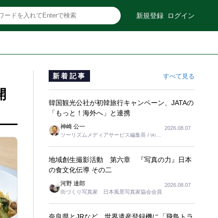
新規登録
ログイン
新着記事
すべて見る
開
韓国観光公社が初韓旅行キャンペーン、JATAの
「もっと！海外へ」と連携
神崎 公一
2026.08.07
ツーリズムメディアサービス編集長 / ㈱ツ
ーリンクス取締役
地域創生撮影活動 第六章 『写真の力』日本
の食文化伝導 その二
河野 達郎
2026.08.07
街づくり写真家 日本風景写真家協会会員
奈良県とJRなど、世界遺産登録機に「飛鳥トラ