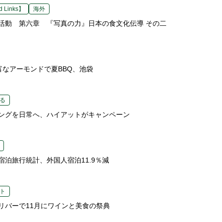
 Links】
海外
活動 第六章 『写真の力』日本の食文化伝導 その二
富なアーモンドで夏BBQ、池袋
る
ングを日常へ、ハイアットがキャンペーン
宿泊旅行統計、外国人宿泊11.9％減
ト
リバーで11月にワインと美食の祭典