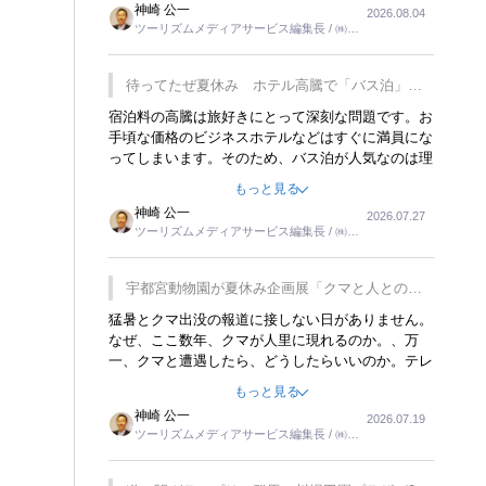
神崎 公一
2026.08.04
トが行われれば、日本人に限らず外国人にとっても
ツーリズムメディアサービス編集長 / ㈱ツ
楽しみが増えるでしょうね。
ーリンクス取締役
待ってたぜ夏休み ホテル高騰で「バス泊」人
気
宿泊料の高騰は旅好きにとって深刻な問題です。お
手頃な価格のビジネスホテルなどはすぐに満員にな
ってしまいます。そのため、バス泊が人気なのは理
解できます。私ｈ学生時代、アメリカ一周の貧乏旅
もっと見る
行をした時は、移動はグレイハウンドバスでした。
神崎 公一
2026.07.27
夕方から夜の便を利用してホテル代を浮かせていま
ツーリズムメディアサービス編集長 / ㈱ツ
した。ただし、若いからできたことです。若い人が
ーリンクス取締役
夜行バスで京都に行った、青森に行ったと聞くと、
疲れが残らないのかなと思ってしまいます。
宇都宮動物園が夏休み企画展「クマと人との距
離」を7月20日から開催
猛暑とクマ出没の報道に接しない日がありません。
なぜ、ここ数年、クマが人里に現れるのか。、万
一、クマと遭遇したら、どうしたらいいのか。テレ
ビを見ながら家族と話しています。死んだふりをす
もっと見る
るなんてことは、冗談でもいえません。そんな中
神崎 公一
2026.07.19
で、この企画展はタイムリーですね。
ツーリズムメディアサービス編集長 / ㈱ツ
ーリンクス取締役