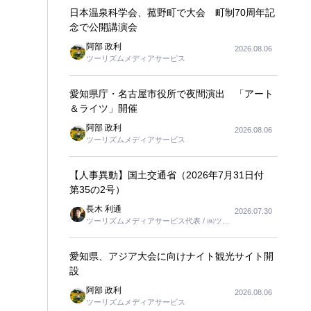
日本温泉科学会、菰野町で大会 町制70周年記
念で公開講演会
阿部 政利
2026.08.06
ツーリズムメディアサービス
愛知県庁・名古屋市役所で夜間演出 「アート
＆ライツ」開催
阿部 政利
2026.08.06
ツーリズムメディアサービス
【人事異動】国土交通省（2026年7月31日付
第35の2号）
長木 利通
2026.07.30
ツーリズムメディアサービス代表 / ㈱ツー
リンクス代表取締役社長
愛知県、アジア大会に向けナイト観光サイト開
設
阿部 政利
2026.08.06
ツーリズムメディアサービス