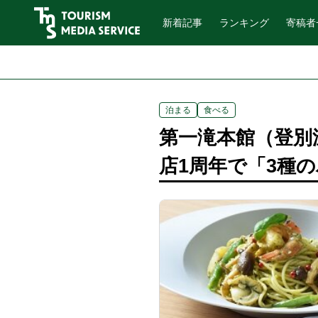
新着記事
ランキング
寄稿者
泊まる
食べる
第一滝本館（登別温泉
店1周年で「3種