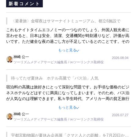
新着コメント
〈避暑旅〉金曜夜はサマーナイトミュージアム、都立6施設で
これもナイトタイムエコノミーの一つなのでしょう。外国人観光者に
言わせると、日本は安全、清潔、交通機関が時刻通りなど、評価が高
いです。ただ健全な夜の過ごし方が不足しているとのことです。その
ような意味で、金曜夜にこのようなイベントが行われれば、日本人に
もっと見る
限らず外国人にとっても楽しみが増えるでしょうね。
神崎 公一
2026.08.04
ツーリズムメディアサービス編集長 / ㈱ツーリンクス取締役
待ってたぜ夏休み ホテル高騰で「バス泊」人気
宿泊料の高騰は旅好きにとって深刻な問題です。お手頃な価格のビジ
ネスホテルなどはすぐに満員になってしまいます。そのため、バス泊
が人気なのは理解できます。私ｈ学生時代、アメリカ一周の貧乏旅行
をした時は、移動はグレイハウンドバスでした。夕方から夜の便を利
もっと見る
用してホテル代を浮かせていました。ただし、若いからできたことで
神崎 公一
2026.07.27
す。若い人が夜行バスで京都に行った、青森に行ったと聞くと、疲れ
ツーリズムメディアサービス編集長 / ㈱ツーリンクス取締役
が残らないのかなと思ってしまいます。
宇都宮動物園が夏休み企画展「クマと人との距離」を7月20日から