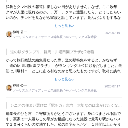
開催
猛暑とクマ出没の報道に接しない日がありません。なぜ、ここ数年、
クマが人里に現れるのか。、万一、クマと遭遇したら、どうしたらい
いのか。テレビを見ながら家族と話しています。死んだふりをするな
んてことは、冗談でもいえません。そんな中で、この企画展はタイム
もっと見る
リーですね。
神崎 公一
2026.07.19
ツーリズムメディアサービス編集長 / ㈱ツーリンクス取締役
道の駅グランプリ、群馬・川場田園プラザが2連覇
かって旅行雑誌の編集長だった際、道の駅特集をすると、かならず
「道の駅 川場田園プラザ」 がランキング上位に顔をだしました。最
初は川場村？ どこにある村なのかと思ったものですが、取材に訪れ
永井 彰一社長にインタビューしたら、興味深い話が次々が飛び出しま
もっと見る
した。プレゼンも巧みで、今でも思い出すことが２つあります。一つ
神崎 公一
2026.07.17
は、従業員に東京ディズニーランドを見学させ、サービス業、接客業
ツーリズムメディアサービス編集長 / ㈱ツーリンクス取締役
の何かを理解してもらっていることです。 もう一つは1800円もする
プレミアムヨーグルトを販売するにあたり、社内に懸念もあったそう
です。永井社長は、駐車場に都内ナンバーの高級外車が停まっている
シニアの住まい選びに「駅チカ」志向 大切なのは出かけたくなる
ことに目をつけ、高級商品でも売れると確信したそうです。今回の記
暮らし
編集長のひと言 ご寄稿ありがとうございます。身につまされる話で
事を懐かしく読みました。
す。実家で一人暮らしの母がお世話になった施設は最寄り駅からバス
で２０分くらいの立地でした。私の自宅からだと、１時間以上かかり