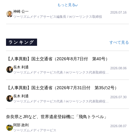
ました。母の住まいから近いという理由で、その施設を選択したので
もっと見る
すが、私と妹にとっては、半日仕事ででした。シニアの住まい選び
神崎 公一
2026.07.16
は、当人だけではなく、世話をする家族の足の便も考えない外池ない
ツーリズムメディアサービス編集長 / ㈱ツーリンクス取締役
と思いました。
ランキング
すべて見る
【人事異動】国土交通省（2026年8月7日付 第40号）
長木 利通
2026.08.06
ツーリズムメディアサービス代表 / ㈱ツーリンクス代表取締役社
長
【人事異動】国土交通省（2026年7月31日付 第35の2号）
長木 利通
2026.07.30
ツーリズムメディアサービス代表 / ㈱ツーリンクス代表取締役社
長
奈良県とJRなど、世界遺産登録機に「飛鳥トラベル」
阿部 政利
2026.08.07
ツーリズムメディアサービス