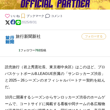
いいね
ブックマーク
コメント
2025/8/31
旅行新聞新社
フォローする
1
フォロワー
702
投稿
読売旅行（岩上秀憲社長、東京都中央区）はこのほど、プロ
バスケットボールB.LEAGUE所属の「サンロッカーズ渋谷」
と2025～26シーズンのオフィシャルパートナー契約を結ん
だ。
10月に開幕するシーズンからサンロッカーズ渋谷のホームゲ
ームで、コートサイドに掲載する看板や同チームの各広報物