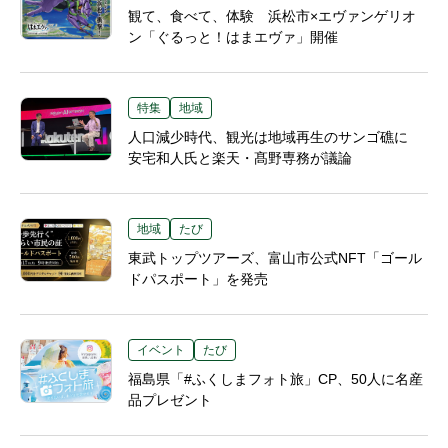
観て、食べて、体験 浜松市×エヴァンゲリオ
ン「ぐるっと！はまエヴァ」開催
特集
地域
人口減少時代、観光は地域再生のサンゴ礁に
安宅和人氏と楽天・髙野専務が議論
地域
たび
東武トップツアーズ、富山市公式NFT「ゴール
ドパスポート」を発売
イベント
たび
福島県「#ふくしまフォト旅」CP、50人に名産
品プレゼント