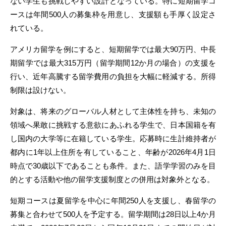
ない学生も挑戦しやすい設計となっている。特に短期留学コ
ースは年間500人の募集枠を用意し、支援額も手厚く設定さ
れている。
アメリカ留学を例にすると、短期留学では最大90万円、中長
期留学では最大315万円（留学期間12か月の場合）の支援を
行い、近年高騰する留学費用の負担を大幅に軽減する。所得
制限は設けない。
対象は、将来のグローバル人材として主体性を持ち、未知の
領域へ果敢に挑戦する意欲にあふれる学生で、日本国籍を有
し国内の大学等に在籍している学生。応募時に生計維持者が
都内に1年以上住所を有していること、年齢が2026年4月1日
時点で30歳以下であることも条件。また、語学学習のみを目
的とする活動や他の留学支援制度との併用は対象外となる。
短期コースは夏留学を中心に年間250人を支援し、春留学の
募集と合わせて500人を予定する。留学期間は28日以上4か月