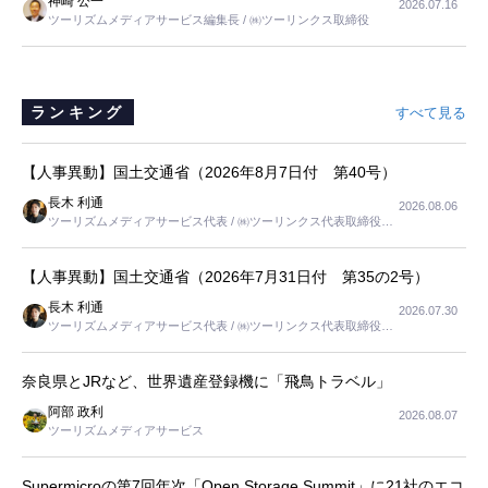
神崎 公一
2026.07.16
は、当人だけではなく、世話をする家族の足の便も考えない外池ない
ツーリズムメディアサービス編集長 / ㈱ツーリンクス取締役
と思いました。
ランキング
すべて見る
【人事異動】国土交通省（2026年8月7日付 第40号）
長木 利通
2026.08.06
ツーリズムメディアサービス代表 / ㈱ツーリンクス代表取締役社
長
【人事異動】国土交通省（2026年7月31日付 第35の2号）
長木 利通
2026.07.30
ツーリズムメディアサービス代表 / ㈱ツーリンクス代表取締役社
長
奈良県とJRなど、世界遺産登録機に「飛鳥トラベル」
阿部 政利
2026.08.07
ツーリズムメディアサービス
Supermicroの第7回年次「Open Storage Summit」に21社のエコ