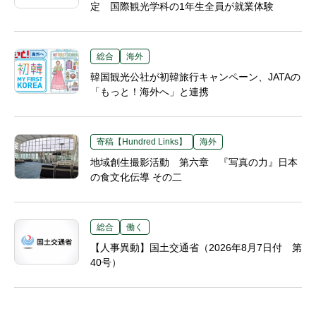
定 国際観光学科の1年生全員が就業体験
総合
海外
韓国観光公社が初韓旅行キャンペーン、JATAの
「もっと！海外へ」と連携
寄稿【Hundred Links】
海外
地域創生撮影活動 第六章 『写真の力』日本
の食文化伝導 その二
総合
働く
【人事異動】国土交通省（2026年8月7日付 第
40号）