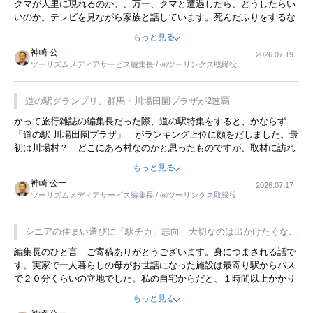
クマが人里に現れるのか。、万一、クマと遭遇したら、どうしたらい
いのか。テレビを見ながら家族と話しています。死んだふりをするな
んてことは、冗談でもいえません。そんな中で、この企画展はタイム
もっと見る
リーですね。
神崎 公一
2026.07.19
ツーリズムメディアサービス編集長 / ㈱ツーリンクス取締役
道の駅グランプリ、群馬・川場田園プラザが2連覇
かって旅行雑誌の編集長だった際、道の駅特集をすると、かならず
「道の駅 川場田園プラザ」 がランキング上位に顔をだしました。最
初は川場村？ どこにある村なのかと思ったものですが、取材に訪れ
永井 彰一社長にインタビューしたら、興味深い話が次々が飛び出しま
もっと見る
した。プレゼンも巧みで、今でも思い出すことが２つあります。一つ
神崎 公一
2026.07.17
は、従業員に東京ディズニーランドを見学させ、サービス業、接客業
ツーリズムメディアサービス編集長 / ㈱ツーリンクス取締役
の何かを理解してもらっていることです。 もう一つは1800円もする
プレミアムヨーグルトを販売するにあたり、社内に懸念もあったそう
です。永井社長は、駐車場に都内ナンバーの高級外車が停まっている
シニアの住まい選びに「駅チカ」志向 大切なのは出かけたくなる
ことに目をつけ、高級商品でも売れると確信したそうです。今回の記
暮らし
編集長のひと言 ご寄稿ありがとうございます。身につまされる話で
事を懐かしく読みました。
す。実家で一人暮らしの母がお世話になった施設は最寄り駅からバス
で２０分くらいの立地でした。私の自宅からだと、１時間以上かかり
ました。母の住まいから近いという理由で、その施設を選択したので
もっと見る
すが、私と妹にとっては、半日仕事ででした。シニアの住まい選び