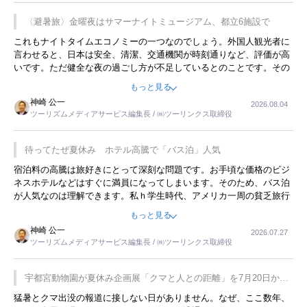
〈避暑旅〉金曜夜はサマーナイトミュージアム、都立6施設で
これもナイトタイムエコノミーの一つなのでしょう。外国人観光者に
言わせると、日本は安全、清潔、交通機関が時刻通りなど、評価が高
いです。ただ健全な夜の過ごし方が不足しているとのことです。その
ような意味で、金曜夜にこのようなイベントが行われれば、日本人に
もっと見る
限らず外国人にとっても楽しみが増えるでしょうね。
神崎 公一
2026.08.04
ツーリズムメディアサービス編集長 / ㈱ツーリンクス取締役
待ってたぜ夏休み ホテル高騰で「バス泊」人気
宿泊料の高騰は旅好きにとって深刻な問題です。お手頃な価格のビジ
ネスホテルなどはすぐに満員になってしまいます。そのため、バス泊
が人気なのは理解できます。私ｈ学生時代、アメリカ一周の貧乏旅行
をした時は、移動はグレイハウンドバスでした。夕方から夜の便を利
もっと見る
用してホテル代を浮かせていました。ただし、若いからできたことで
神崎 公一
2026.07.27
す。若い人が夜行バスで京都に行った、青森に行ったと聞くと、疲れ
ツーリズムメディアサービス編集長 / ㈱ツーリンクス取締役
が残らないのかなと思ってしまいます。
宇都宮動物園が夏休み企画展「クマと人との距離」を7月20日から
開催
猛暑とクマ出没の報道に接しない日がありません。なぜ、ここ数年、