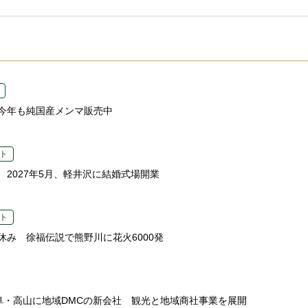
今年も純国産メンマ販売中
ト
、2027年5月、軽井沢に結婚式場開業
ト
休み 徐福伝説で熊野川に花火6000発
、岐阜・高山に地域DMCの新会社 観光と地域商社事業を展開