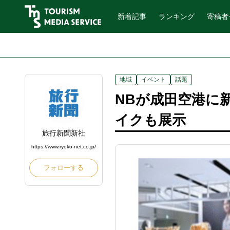
新着記事
ランキング
寄稿者
地域
イベント
話題
NBが成田空港に
イクも展示
旅行新聞新社
https://www.ryoko-net.co.jp/
フォローする