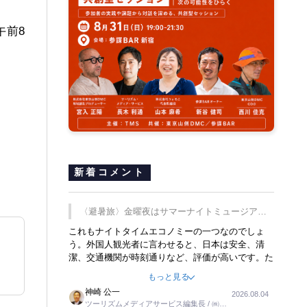
午前8
新着コメント
〈避暑旅〉金曜夜はサマーナイトミュージア
ム、都立6施設で
これもナイトタイムエコノミーの一つなのでしょ
う。外国人観光者に言わせると、日本は安全、清
潔、交通機関が時刻通りなど、評価が高いです。た
だ健全な夜の過ごし方が不足しているとのことで
もっと見る
す。そのような意味で、金曜夜にこのようなイベン
神崎 公一
2026.08.04
トが行われれば、日本人に限らず外国人にとっても
ツーリズムメディアサービス編集長 / ㈱ツ