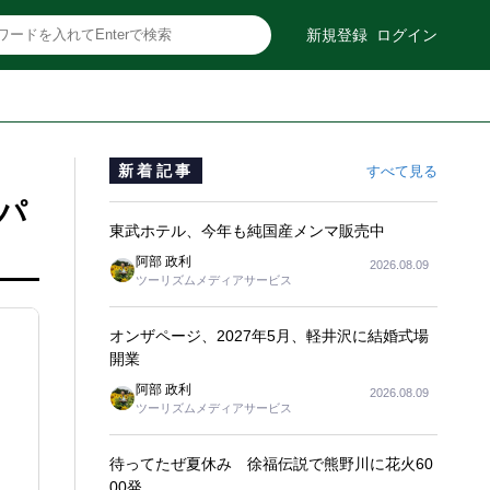
新規登録
ログイン
新着記事
すべて見る
パ
東武ホテル、今年も純国産メンマ販売中
阿部 政利
2026.08.09
ツーリズムメディアサービス
オンザページ、2027年5月、軽井沢に結婚式場
開業
阿部 政利
2026.08.09
ツーリズムメディアサービス
待ってたぜ夏休み 徐福伝説で熊野川に花火60
00発