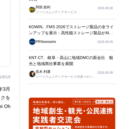
阿部 政利
2026.08.08
ツーリズムメディアサービス
KOWIN、FMS 2026でストレージ製品の全ライ
ンアップを展示：高性能ストレージ製品がAI分
野の革新を牽引
PRNewswire
2026.08.08
KNT-CT、岐阜・高山に地域DMCの新会社 観
光と地域商社事業を展開
長木 利通
2026.08.08
5/9/19
ツーリズムメディアサービス代表 / ㈱ツー
リンクス代表取締役社長
年3月
イクを
 Oh
。