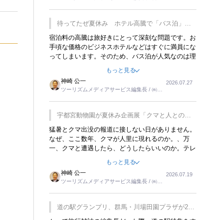
楽しみが増えるでしょうね。
ーリンクス取締役
待ってたぜ夏休み ホテル高騰で「バス泊」人
気
宿泊料の高騰は旅好きにとって深刻な問題です。お
手頃な価格のビジネスホテルなどはすぐに満員にな
ってしまいます。そのため、バス泊が人気なのは理
解できます。私ｈ学生時代、アメリカ一周の貧乏旅
もっと見る
行をした時は、移動はグレイハウンドバスでした。
神崎 公一
2026.07.27
夕方から夜の便を利用してホテル代を浮かせていま
ツーリズムメディアサービス編集長 / ㈱ツ
した。ただし、若いからできたことです。若い人が
ーリンクス取締役
夜行バスで京都に行った、青森に行ったと聞くと、
疲れが残らないのかなと思ってしまいます。
宇都宮動物園が夏休み企画展「クマと人との距
離」を7月20日から開催
猛暑とクマ出没の報道に接しない日がありません。
なぜ、ここ数年、クマが人里に現れるのか。、万
一、クマと遭遇したら、どうしたらいいのか。テレ
ビを見ながら家族と話しています。死んだふりをす
もっと見る
るなんてことは、冗談でもいえません。そんな中
神崎 公一
2026.07.19
で、この企画展はタイムリーですね。
ツーリズムメディアサービス編集長 / ㈱ツ
ーリンクス取締役
道の駅グランプリ、群馬・川場田園プラザが2連
覇