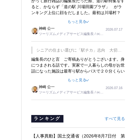
かって旅行雑誌の編集長だった際、道の駅特集をす
ると、かならず「道の駅 川場田園プラザ」 がラ
ンキング上位に顔をだしました。最初は川場村？
どこにある村なのかと思ったものですが、取材に訪
もっと見る
れ永井 彰一社長にインタビューしたら、興味深い
神崎 公一
2026.07.17
話が次々が飛び出しました。プレゼンも巧みで、今
ツーリズムメディアサービス編集長 / ㈱ツ
でも思い出すことが２つあります。一つは、従業員
ーリンクス取締役
に東京ディズニーランドを見学させ、サービス業、
接客業の何かを理解してもらっていることです。
シニアの住まい選びに「駅チカ」志向 大切な
もう一つは1800円もするプレミアムヨーグルトを
のは出かけたくなる暮らし
編集長のひと言 ご寄稿ありがとうございます。身
販売するにあたり、社内に懸念もあったそうです。
につまされる話です。実家で一人暮らしの母がお世
永井社長は、駐車場に都内ナンバーの高級外車が停
話になった施設は最寄り駅からバスで２０分くらい
まっていることに目をつけ、高級商品でも売れると
の立地でした。私の自宅からだと、１時間以上かか
確信したそうです。今回の記事を懐かしく読みまし
もっと見る
りました。母の住まいから近いという理由で、その
た。
神崎 公一
2026.07.16
施設を選択したのですが、私と妹にとっては、半日
ツーリズムメディアサービス編集長 / ㈱ツ
仕事ででした。シニアの住まい選びは、当人だけで
ーリンクス取締役
はなく、世話をする家族の足の便も考えない外池な
いと思いました。
ランキング
すべて見る
【人事異動】国土交通省（2026年8月7日付 第