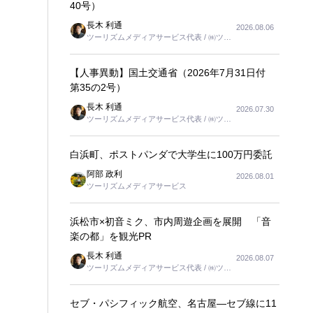
40号）
長木 利通
2026.08.06
ツーリズムメディアサービス代表 / ㈱ツー
リンクス代表取締役社長
【人事異動】国土交通省（2026年7月31日付
第35の2号）
長木 利通
2026.07.30
ツーリズムメディアサービス代表 / ㈱ツー
リンクス代表取締役社長
白浜町、ポストパンダで大学生に100万円委託
阿部 政利
2026.08.01
ツーリズムメディアサービス
浜松市×初音ミク、市内周遊企画を展開 「音
楽の都」を観光PR
長木 利通
2026.08.07
ツーリズムメディアサービス代表 / ㈱ツー
リンクス代表取締役社長
セブ・パシフィック航空、名古屋―セブ線に11