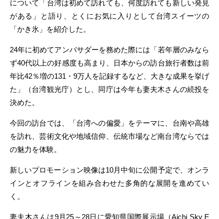
について「台湾は初めて訪れても、何度訪れても新しい発見
がある」と語り、とくにお気に入りとして台湾スイーツの
「かき氷」を紹介した。
24年に初めてアンバサダーを務めた際には「若年層のみなら
ず40代以上の好感度も高まり、日本からの訪台旅行者数は前
年比42％増の131・9万人を記録するなど、大きな成果を挙げ
た」（台湾観光庁）とし、同庁は今年も妻夫木さんの続投を
決めた。
今回の訪台では、「台湾への偏愛」をテーマに、台南や高雄
を訪れ、芸術文化や地域信仰、伝統市場など南台湾ならでは
の魅力を体験。
新しいプロモーション映像は10月中旬に公開予定で、オンラ
インとオフラインを組み合わせた多角的な展開を進めてい
く。
妻夫木さんは9月25～28日に愛知県国際展示場（Aichi Sky E