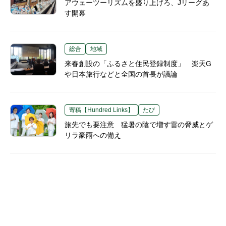
アウェーツーリズムを盛り上げろ、Jリーグあ
す開幕
総合
地域
来春創設の「ふるさと住民登録制度」 楽天G
や日本旅行などと全国の首長が議論
寄稿【Hundred Links】
たび
旅先でも要注意 猛暑の陰で増す雷の脅威とゲ
リラ豪雨への備え