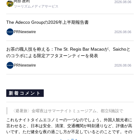
阿部 政利
2026.08.06
ツーリズムメディアサービス
The Adecco Groupの2026年上半期報告書
PRNewswire
2026.08.06
お茶の職人技を称える：The St. Regis Bar Macaoが、Saichoと
のコラボによる限定アフタヌーンティーを発表
PRNewswire
2026.08.06
新着コメント
〈避暑旅〉金曜夜はサマーナイトミュージアム、都立6施設で
これもナイトタイムエコノミーの一つなのでしょう。外国人観光者に
言わせると、日本は安全、清潔、交通機関が時刻通りなど、評価が高
いです。ただ健全な夜の過ごし方が不足しているとのことです。その
ような意味で、金曜夜にこのようなイベントが行われれば、日本人に