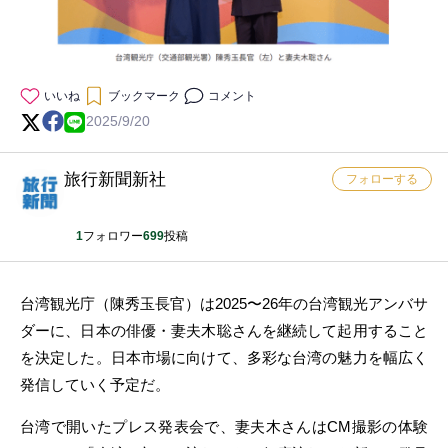
いいね
ブックマーク
コメント
2025/9/20
旅行新聞新社
フォローする
1
フォロワー
699
投稿
台湾観光庁（陳秀玉長官）は2025〜26年の台湾観光アンバサ
ダーに、日本の俳優・妻夫木聡さんを継続して起用すること
を決定した。日本市場に向けて、多彩な台湾の魅力を幅広く
発信していく予定だ。
台湾で開いたプレス発表会で、妻夫木さんはCM撮影の体験