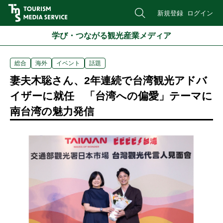
新規登録
ログイン
学び・つながる観光産業メディア
総合
海外
イベント
話題
妻夫木聡さん、2年連続で台湾観光アドバ
イザーに就任 「台湾への偏愛」テーマに
南台湾の魅力発信