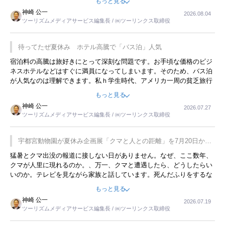
もっと見る
限らず外国人にとっても楽しみが増えるでしょうね。
神崎 公一
2026.08.04
ツーリズムメディアサービス編集長 / ㈱ツーリンクス取締役
待ってたぜ夏休み ホテル高騰で「バス泊」人気
宿泊料の高騰は旅好きにとって深刻な問題です。お手頃な価格のビジ
ネスホテルなどはすぐに満員になってしまいます。そのため、バス泊
が人気なのは理解できます。私ｈ学生時代、アメリカ一周の貧乏旅行
をした時は、移動はグレイハウンドバスでした。夕方から夜の便を利
もっと見る
用してホテル代を浮かせていました。ただし、若いからできたことで
神崎 公一
2026.07.27
す。若い人が夜行バスで京都に行った、青森に行ったと聞くと、疲れ
ツーリズムメディアサービス編集長 / ㈱ツーリンクス取締役
が残らないのかなと思ってしまいます。
宇都宮動物園が夏休み企画展「クマと人との距離」を7月20日から
開催
猛暑とクマ出没の報道に接しない日がありません。なぜ、ここ数年、
クマが人里に現れるのか。、万一、クマと遭遇したら、どうしたらい
いのか。テレビを見ながら家族と話しています。死んだふりをするな
んてことは、冗談でもいえません。そんな中で、この企画展はタイム
もっと見る
リーですね。
神崎 公一
2026.07.19
ツーリズムメディアサービス編集長 / ㈱ツーリンクス取締役