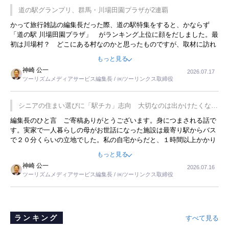
道の駅グランプリ、群馬・川場田園プラザが2連覇
かって旅行雑誌の編集長だった際、道の駅特集をすると、かならず
「道の駅 川場田園プラザ」 がランキング上位に顔をだしました。最
初は川場村？ どこにある村なのかと思ったものですが、取材に訪れ
永井 彰一社長にインタビューしたら、興味深い話が次々が飛び出しま
もっと見る
した。プレゼンも巧みで、今でも思い出すことが２つあります。一つ
神崎 公一
2026.07.17
は、従業員に東京ディズニーランドを見学させ、サービス業、接客業
ツーリズムメディアサービス編集長 / ㈱ツーリンクス取締役
の何かを理解してもらっていることです。 もう一つは1800円もする
プレミアムヨーグルトを販売するにあたり、社内に懸念もあったそう
です。永井社長は、駐車場に都内ナンバーの高級外車が停まっている
シニアの住まい選びに「駅チカ」志向 大切なのは出かけたくなる
ことに目をつけ、高級商品でも売れると確信したそうです。今回の記
暮らし
編集長のひと言 ご寄稿ありがとうございます。身につまされる話で
事を懐かしく読みました。
す。実家で一人暮らしの母がお世話になった施設は最寄り駅からバス
で２０分くらいの立地でした。私の自宅からだと、１時間以上かかり
ました。母の住まいから近いという理由で、その施設を選択したので
もっと見る
すが、私と妹にとっては、半日仕事ででした。シニアの住まい選び
神崎 公一
2026.07.16
は、当人だけではなく、世話をする家族の足の便も考えない外池ない
ツーリズムメディアサービス編集長 / ㈱ツーリンクス取締役
と思いました。
ランキング
すべて見る