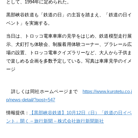
として、1994年に定められた。
黒部峡谷鉄道も「鉄道の日」の主旨を踏まえ、「鉄道の日イ
ベント」を実施する。
当日は、トロッコ電車車庫の見学をはじめ、鉄道模型走行展
示、犬釘打ち体験会、制服着用体験コーナー、プラレール広
場の設置、トロッコ電車クイズラリーなど、大人から子供ま
で楽しめる企画を多数予定している。写真は車庫見学のイメ
ージ
詳しくは同社ホームページまで
https://www.kurotetu.co.j
p/news-detail/?post=547
情報提供：
【黒部峡谷鉄道】10月12日（日）「鉄道の日イベ
ント」開く – 旅行新聞 – 株式会社旅行新聞新社