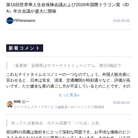
第16回世界華人生命保険会議および2026年国際ドラゴン賞（ID
A）年次会議が盛大に開催
PRNewswire
2026.08.09
新着コメント
〈避暑旅〉金曜夜はサマーナイトミュージアム、都立6施設で
これもナイトタイムエコノミーの一つなのでしょう。外国人観光者に
言わせると、日本は安全、清潔、交通機関が時刻通りなど、評価が高
いです。ただ健全な夜の過ごし方が不足しているとのことです。その
ような意味で、金曜夜にこのようなイベントが行われれば、日本人に
もっと見る
限らず外国人にとっても楽しみが増えるでしょうね。
神崎 公一
2026.08.04
ツーリズムメディアサービス編集長 / ㈱ツーリンクス取締役
待ってたぜ夏休み ホテル高騰で「バス泊」人気
宿泊料の高騰は旅好きにとって深刻な問題です。お手頃な価格のビジ
ネスホテルなどはすぐに満員になってしまいます。そのため、バス泊