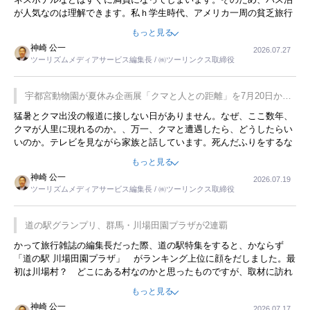
が人気なのは理解できます。私ｈ学生時代、アメリカ一周の貧乏旅行
をした時は、移動はグレイハウンドバスでした。夕方から夜の便を利
もっと見る
用してホテル代を浮かせていました。ただし、若いからできたことで
神崎 公一
2026.07.27
す。若い人が夜行バスで京都に行った、青森に行ったと聞くと、疲れ
ツーリズムメディアサービス編集長 / ㈱ツーリンクス取締役
が残らないのかなと思ってしまいます。
宇都宮動物園が夏休み企画展「クマと人との距離」を7月20日から
開催
猛暑とクマ出没の報道に接しない日がありません。なぜ、ここ数年、
クマが人里に現れるのか。、万一、クマと遭遇したら、どうしたらい
いのか。テレビを見ながら家族と話しています。死んだふりをするな
んてことは、冗談でもいえません。そんな中で、この企画展はタイム
もっと見る
リーですね。
神崎 公一
2026.07.19
ツーリズムメディアサービス編集長 / ㈱ツーリンクス取締役
道の駅グランプリ、群馬・川場田園プラザが2連覇
かって旅行雑誌の編集長だった際、道の駅特集をすると、かならず
「道の駅 川場田園プラザ」 がランキング上位に顔をだしました。最
初は川場村？ どこにある村なのかと思ったものですが、取材に訪れ
永井 彰一社長にインタビューしたら、興味深い話が次々が飛び出しま
もっと見る
した。プレゼンも巧みで、今でも思い出すことが２つあります。一つ
神崎 公一
2026.07.17