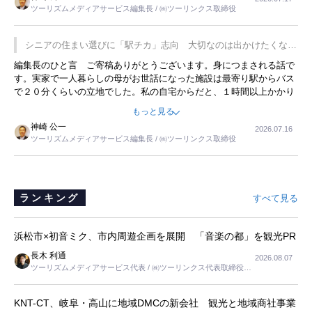
は、従業員に東京ディズニーランドを見学させ、サービス業、接客業
ツーリズムメディアサービス編集長 / ㈱ツーリンクス取締役
の何かを理解してもらっていることです。 もう一つは1800円もする
プレミアムヨーグルトを販売するにあたり、社内に懸念もあったそう
です。永井社長は、駐車場に都内ナンバーの高級外車が停まっている
シニアの住まい選びに「駅チカ」志向 大切なのは出かけたくなる
ことに目をつけ、高級商品でも売れると確信したそうです。今回の記
暮らし
編集長のひと言 ご寄稿ありがとうございます。身につまされる話で
事を懐かしく読みました。
す。実家で一人暮らしの母がお世話になった施設は最寄り駅からバス
で２０分くらいの立地でした。私の自宅からだと、１時間以上かかり
ました。母の住まいから近いという理由で、その施設を選択したので
もっと見る
すが、私と妹にとっては、半日仕事ででした。シニアの住まい選び
神崎 公一
2026.07.16
は、当人だけではなく、世話をする家族の足の便も考えない外池ない
ツーリズムメディアサービス編集長 / ㈱ツーリンクス取締役
と思いました。
ランキング
すべて見る
浜松市×初音ミク、市内周遊企画を展開 「音楽の都」を観光PR
長木 利通
2026.08.07
ツーリズムメディアサービス代表 / ㈱ツーリンクス代表取締役社
長
KNT-CT、岐阜・高山に地域DMCの新会社 観光と地域商社事業