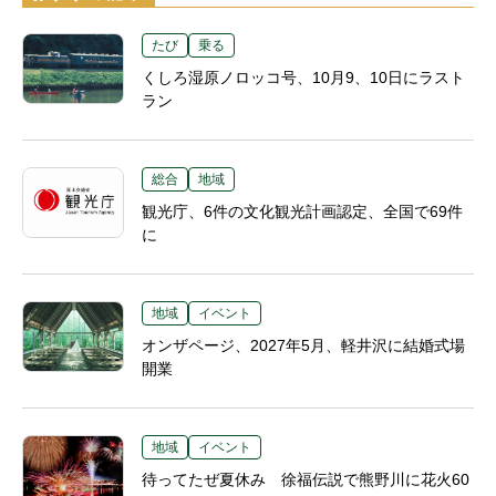
たび
乗る
くしろ湿原ノロッコ号、10月9、10日にラスト
ラン
総合
地域
観光庁、6件の文化観光計画認定、全国で69件
に
地域
イベント
オンザページ、2027年5月、軽井沢に結婚式場
開業
地域
イベント
待ってたぜ夏休み 徐福伝説で熊野川に花火60