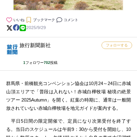
いいね
ブックマーク
コメント
2025/9/29
旅行新聞新社
フォローする
1
フォロワー
702
投稿
群馬県・前橋観光コンベンション協会は10月24～24日に赤城
山頂エリアで「普段は入れない！赤城白樺牧場 秘境の絶景
ツアー 2025Autumn」を開く。紅葉の時期に、通常は一般開
放されていない赤城白樺牧場を地元ガイドが案内する。
平日5日間の限定開催で、定員になり次第受付を終了す
る。当日のスケジュールは午前9：30から受付を開始し、10