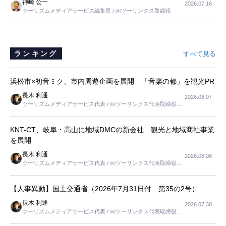
神崎 公一
2026.07.16
は、当人だけではなく、世話をする家族の足の便も考えない外池ない
ツーリズムメディアサービス編集長 / ㈱ツーリンクス取締役
と思いました。
ランキング
すべて見る
浜松市×初音ミク、市内周遊企画を展開 「音楽の都」を観光PR
長木 利通
2026.08.07
ツーリズムメディアサービス代表 / ㈱ツーリンクス代表取締役社
長
KNT-CT、岐阜・高山に地域DMCの新会社 観光と地域商社事業
を展開
長木 利通
2026.08.08
ツーリズムメディアサービス代表 / ㈱ツーリンクス代表取締役社
長
【人事異動】国土交通省（2026年7月31日付 第35の2号）
長木 利通
2026.07.30
ツーリズムメディアサービス代表 / ㈱ツーリンクス代表取締役社
長