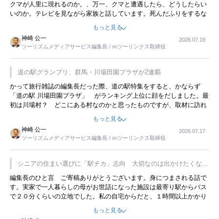
クマが人里に現れるのか。、万一、クマと遭遇したら、どうしたらい
いのか。テレビを見ながら家族と話しています。死んだふりをするな
んてことは、冗談でもいえません。そんな中で、この企画展はタイム
もっと見る
リーですね。
神崎 公一
2026.07.19
ツーリズムメディアサービス編集長 / ㈱ツーリンクス取締役
道の駅グランプリ、群馬・川場田園プラザが2連覇
かって旅行雑誌の編集長だった際、道の駅特集をすると、かならず
「道の駅 川場田園プラザ」 がランキング上位に顔をだしました。最
初は川場村？ どこにある村なのかと思ったものですが、取材に訪れ
永井 彰一社長にインタビューしたら、興味深い話が次々が飛び出しま
もっと見る
した。プレゼンも巧みで、今でも思い出すことが２つあります。一つ
神崎 公一
2026.07.17
は、従業員に東京ディズニーランドを見学させ、サービス業、接客業
ツーリズムメディアサービス編集長 / ㈱ツーリンクス取締役
の何かを理解してもらっていることです。 もう一つは1800円もする
プレミアムヨーグルトを販売するにあたり、社内に懸念もあったそう
です。永井社長は、駐車場に都内ナンバーの高級外車が停まっている
シニアの住まい選びに「駅チカ」志向 大切なのは出かけたくなる
ことに目をつけ、高級商品でも売れると確信したそうです。今回の記
暮らし
編集長のひと言 ご寄稿ありがとうございます。身につまされる話で
事を懐かしく読みました。
す。実家で一人暮らしの母がお世話になった施設は最寄り駅からバス
で２０分くらいの立地でした。私の自宅からだと、１時間以上かかり
ました。母の住まいから近いという理由で、その施設を選択したので
もっと見る
すが、私と妹にとっては、半日仕事ででした。シニアの住まい選び