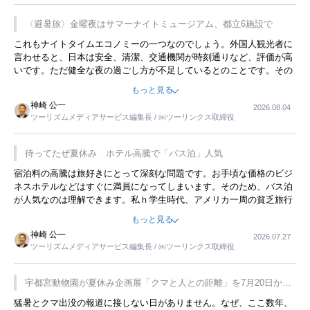
〈避暑旅〉金曜夜はサマーナイトミュージアム、都立6施設で
これもナイトタイムエコノミーの一つなのでしょう。外国人観光者に
言わせると、日本は安全、清潔、交通機関が時刻通りなど、評価が高
いです。ただ健全な夜の過ごし方が不足しているとのことです。その
ような意味で、金曜夜にこのようなイベントが行われれば、日本人に
もっと見る
限らず外国人にとっても楽しみが増えるでしょうね。
神崎 公一
2026.08.04
ツーリズムメディアサービス編集長 / ㈱ツーリンクス取締役
待ってたぜ夏休み ホテル高騰で「バス泊」人気
宿泊料の高騰は旅好きにとって深刻な問題です。お手頃な価格のビジ
ネスホテルなどはすぐに満員になってしまいます。そのため、バス泊
が人気なのは理解できます。私ｈ学生時代、アメリカ一周の貧乏旅行
をした時は、移動はグレイハウンドバスでした。夕方から夜の便を利
もっと見る
用してホテル代を浮かせていました。ただし、若いからできたことで
神崎 公一
2026.07.27
す。若い人が夜行バスで京都に行った、青森に行ったと聞くと、疲れ
ツーリズムメディアサービス編集長 / ㈱ツーリンクス取締役
が残らないのかなと思ってしまいます。
宇都宮動物園が夏休み企画展「クマと人との距離」を7月20日から
開催
猛暑とクマ出没の報道に接しない日がありません。なぜ、ここ数年、