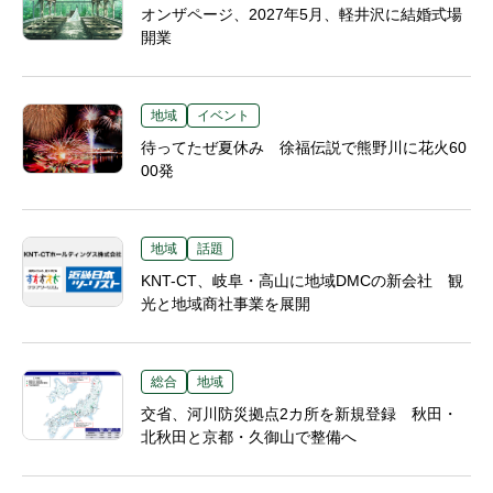
オンザページ、2027年5月、軽井沢に結婚式場
開業
地域
イベント
待ってたぜ夏休み 徐福伝説で熊野川に花火60
00発
地域
話題
KNT-CT、岐阜・高山に地域DMCの新会社 観
光と地域商社事業を展開
総合
地域
交省、河川防災拠点2カ所を新規登録 秋田・
北秋田と京都・久御山で整備へ