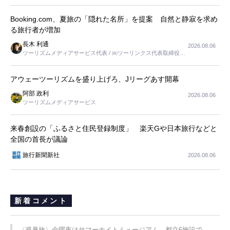
長
Booking.com、夏旅の「隠れた名所」を提案 自然と静寂を求め
る旅行者が増加
長木 利通
2026.08.06
ツーリズムメディアサービス代表 / ㈱ツーリンクス代表取締役社
長
アウェーツーリズムを盛り上げろ、Jリーグあす開幕
阿部 政利
2026.08.06
ツーリズムメディアサービス
来春創設の「ふるさと住民登録制度」 楽天Gや日本旅行などと
全国の首長が議論
旅行新聞新社
2026.08.06
新着コメント
〈避暑旅〉金曜夜はサマーナイトミュージアム、都立6施設で