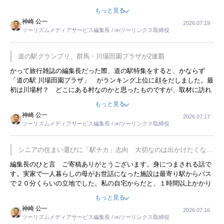
んてことは、冗談でもいえません。そんな中で、この企画展はタイム
もっと見る
リーですね。
神崎 公一
2026.07.19
ツーリズムメディアサービス編集長 / ㈱ツーリンクス取締役
道の駅グランプリ、群馬・川場田園プラザが2連覇
かって旅行雑誌の編集長だった際、道の駅特集をすると、かならず
「道の駅 川場田園プラザ」 がランキング上位に顔をだしました。最
初は川場村？ どこにある村なのかと思ったものですが、取材に訪れ
永井 彰一社長にインタビューしたら、興味深い話が次々が飛び出しま
もっと見る
した。プレゼンも巧みで、今でも思い出すことが２つあります。一つ
神崎 公一
2026.07.17
は、従業員に東京ディズニーランドを見学させ、サービス業、接客業
ツーリズムメディアサービス編集長 / ㈱ツーリンクス取締役
の何かを理解してもらっていることです。 もう一つは1800円もする
プレミアムヨーグルトを販売するにあたり、社内に懸念もあったそう
です。永井社長は、駐車場に都内ナンバーの高級外車が停まっている
シニアの住まい選びに「駅チカ」志向 大切なのは出かけたくなる
ことに目をつけ、高級商品でも売れると確信したそうです。今回の記
暮らし
編集長のひと言 ご寄稿ありがとうございます。身につまされる話で
事を懐かしく読みました。
す。実家で一人暮らしの母がお世話になった施設は最寄り駅からバス
で２０分くらいの立地でした。私の自宅からだと、１時間以上かかり
ました。母の住まいから近いという理由で、その施設を選択したので
もっと見る
すが、私と妹にとっては、半日仕事ででした。シニアの住まい選び
神崎 公一
2026.07.16
は、当人だけではなく、世話をする家族の足の便も考えない外池ない
ツーリズムメディアサービス編集長 / ㈱ツーリンクス取締役
と思いました。