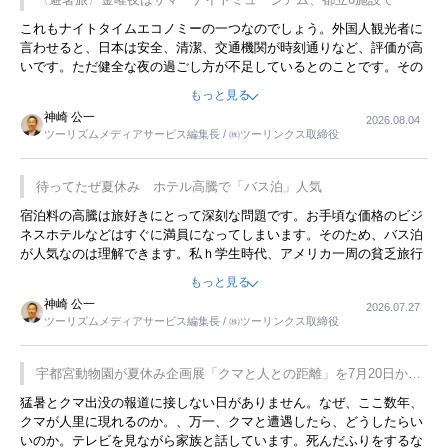
これもナイトタイムエコノミーの一つなのでしょう。外国人観光者に
言わせると、日本は安全、清潔、交通機関が時刻通りなど、評価が高
いです。ただ健全な夜の過ごし方が不足しているとのことです。その
ような意味で、金曜夜にこのようなイベントが行われれば、日本人に
もっと見る
限らず外国人にとっても楽しみが増えるでしょうね。
神崎 公一
2026.08.04
ツーリズムメディアサービス編集長 / ㈱ツーリンクス取締役
待ってたぜ夏休み ホテル高騰で「バス泊」人気
宿泊料の高騰は旅好きにとって深刻な問題です。お手頃な価格のビジ
ネスホテルなどはすぐに満員になってしまいます。そのため、バス泊
が人気なのは理解できます。私ｈ学生時代、アメリカ一周の貧乏旅行
をした時は、移動はグレイハウンドバスでした。夕方から夜の便を利
もっと見る
用してホテル代を浮かせていました。ただし、若いからできたことで
神崎 公一
2026.07.27
す。若い人が夜行バスで京都に行った、青森に行ったと聞くと、疲れ
ツーリズムメディアサービス編集長 / ㈱ツーリンクス取締役
が残らないのかなと思ってしまいます。
宇都宮動物園が夏休み企画展「クマと人との距離」を7月20日から
開催
猛暑とクマ出没の報道に接しない日がありません。なぜ、ここ数年、
クマが人里に現れるのか。、万一、クマと遭遇したら、どうしたらい
いのか。テレビを見ながら家族と話しています。死んだふりをするな