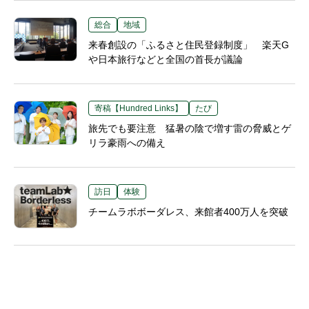
総合
地域
来春創設の「ふるさと住民登録制度」 楽天G
や日本旅行などと全国の首長が議論
寄稿【Hundred Links】
たび
旅先でも要注意 猛暑の陰で増す雷の脅威とゲ
リラ豪雨への備え
訪日
体験
チームラボボーダレス、来館者400万人を突破