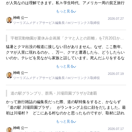
が人気なのは理解できます。私ｈ学生時代、アメリカ一周の貧乏旅行
をした時は、移動はグレイハウンドバスでした。夕方から夜の便を利
もっと見る
用してホテル代を浮かせていました。ただし、若いからできたことで
神崎 公一
2026.07.27
す。若い人が夜行バスで京都に行った、青森に行ったと聞くと、疲れ
ツーリズムメディアサービス編集長 / ㈱ツーリンクス取締役
が残らないのかなと思ってしまいます。
宇都宮動物園が夏休み企画展「クマと人との距離」を7月20日から
開催
猛暑とクマ出没の報道に接しない日がありません。なぜ、ここ数年、
クマが人里に現れるのか。、万一、クマと遭遇したら、どうしたらい
いのか。テレビを見ながら家族と話しています。死んだふりをするな
んてことは、冗談でもいえません。そんな中で、この企画展はタイム
もっと見る
リーですね。
神崎 公一
2026.07.19
ツーリズムメディアサービス編集長 / ㈱ツーリンクス取締役
道の駅グランプリ、群馬・川場田園プラザが2連覇
かって旅行雑誌の編集長だった際、道の駅特集をすると、かならず
「道の駅 川場田園プラザ」 がランキング上位に顔をだしました。最
初は川場村？ どこにある村なのかと思ったものですが、取材に訪れ
永井 彰一社長にインタビューしたら、興味深い話が次々が飛び出しま
もっと見る
した。プレゼンも巧みで、今でも思い出すことが２つあります。一つ
神崎 公一
2026.07.17
は、従業員に東京ディズニーランドを見学させ、サービス業、接客業