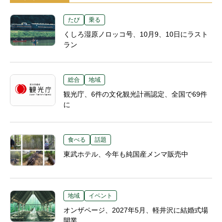
たび
乗る
くしろ湿原ノロッコ号、10月9、10日にラスト
ラン
総合
地域
観光庁、6件の文化観光計画認定、全国で69件
に
食べる
話題
東武ホテル、今年も純国産メンマ販売中
地域
イベント
オンザページ、2027年5月、軽井沢に結婚式場
開業