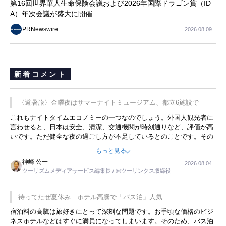
第16回世界華人生命保険会議および2026年国際ドラゴン賞（ID
A）年次会議が盛大に開催
PRNewswire
2026.08.09
新着コメント
〈避暑旅〉金曜夜はサマーナイトミュージアム、都立6施設で
これもナイトタイムエコノミーの一つなのでしょう。外国人観光者に
言わせると、日本は安全、清潔、交通機関が時刻通りなど、評価が高
いです。ただ健全な夜の過ごし方が不足しているとのことです。その
ような意味で、金曜夜にこのようなイベントが行われれば、日本人に
もっと見る
限らず外国人にとっても楽しみが増えるでしょうね。
神崎 公一
2026.08.04
ツーリズムメディアサービス編集長 / ㈱ツーリンクス取締役
待ってたぜ夏休み ホテル高騰で「バス泊」人気
宿泊料の高騰は旅好きにとって深刻な問題です。お手頃な価格のビジ
ネスホテルなどはすぐに満員になってしまいます。そのため、バス泊