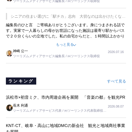
ツーリズムメディアサービス編集長 / ㈱ツーリンクス取締役
の何かを理解してもらっていることです。 もう一つは1800円もする
プレミアムヨーグルトを販売するにあたり、社内に懸念もあったそう
です。永井社長は、駐車場に都内ナンバーの高級外車が停まっている
シニアの住まい選びに「駅チカ」志向 大切なのは出かけたくなる
ことに目をつけ、高級商品でも売れると確信したそうです。今回の記
暮らし
編集長のひと言 ご寄稿ありがとうございます。身につまされる話で
事を懐かしく読みました。
す。実家で一人暮らしの母がお世話になった施設は最寄り駅からバス
で２０分くらいの立地でした。私の自宅からだと、１時間以上かかり
ました。母の住まいから近いという理由で、その施設を選択したので
もっと見る
すが、私と妹にとっては、半日仕事ででした。シニアの住まい選び
神崎 公一
2026.07.16
は、当人だけではなく、世話をする家族の足の便も考えない外池ない
ツーリズムメディアサービス編集長 / ㈱ツーリンクス取締役
と思いました。
ランキング
すべて見る
浜松市×初音ミク、市内周遊企画を展開 「音楽の都」を観光PR
長木 利通
2026.08.07
ツーリズムメディアサービス代表 / ㈱ツーリンクス代表取締役社
長
KNT-CT、岐阜・高山に地域DMCの新会社 観光と地域商社事業
を展開