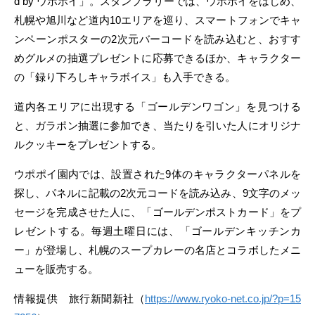
d by ウポポイ」。スタンプラリーでは、ウポポイをはじめ、
札幌や旭川など道内10エリアを巡り、スマートフォンでキャ
ンペーンポスターの2次元バーコードを読み込むと、おすす
めグルメの抽選プレゼントに応募できるほか、キャラクター
の「録り下ろしキャラボイス」も入手できる。
道内各エリアに出現する「ゴールデンワゴン」を見つける
と、ガラポン抽選に参加でき、当たりを引いた人にオリジナ
ルクッキーをプレゼントする。
ウポポイ園内では、設置された9体のキャラクターパネルを
探し、パネルに記載の2次元コードを読み込み、9文字のメッ
セージを完成させた人に、「ゴールデンポストカード」をプ
レゼントする。毎週土曜日には、「ゴールデンキッチンカ
ー」が登場し、札幌のスープカレーの名店とコラボしたメニ
ューを販売する。
情報提供 旅行新聞新社（
https://www.ryoko-net.co.jp/?p=15