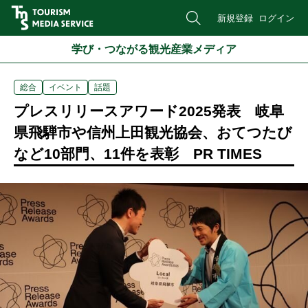
新規登録
ログイン
学び・つながる観光産業メディア
総合
イベント
話題
プレスリリースアワード2025発表 岐阜
県飛騨市や信州上田観光協会、おてつたび
など10部門、11件を表彰 PR TIMES