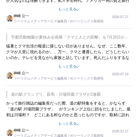
が人気なのは理解できます。私ｈ学生時代、アメリカ一周の貧乏旅行
をした時は、移動はグレイハウンドバスでした。夕方から夜の便を利
もっと見る
用してホテル代を浮かせていました。ただし、若いからできたことで
神崎 公一
2026.07.27
す。若い人が夜行バスで京都に行った、青森に行ったと聞くと、疲れ
ツーリズムメディアサービス編集長 / ㈱ツーリンクス取締役
が残らないのかなと思ってしまいます。
宇都宮動物園が夏休み企画展「クマと人との距離」を7月20日から
開催
猛暑とクマ出没の報道に接しない日がありません。なぜ、ここ数年、
クマが人里に現れるのか。、万一、クマと遭遇したら、どうしたらい
いのか。テレビを見ながら家族と話しています。死んだふりをするな
んてことは、冗談でもいえません。そんな中で、この企画展はタイム
もっと見る
リーですね。
神崎 公一
2026.07.19
ツーリズムメディアサービス編集長 / ㈱ツーリンクス取締役
道の駅グランプリ、群馬・川場田園プラザが2連覇
かって旅行雑誌の編集長だった際、道の駅特集をすると、かならず
「道の駅 川場田園プラザ」 がランキング上位に顔をだしました。最
初は川場村？ どこにある村なのかと思ったものですが、取材に訪れ
永井 彰一社長にインタビューしたら、興味深い話が次々が飛び出しま
もっと見る
した。プレゼンも巧みで、今でも思い出すことが２つあります。一つ
神崎 公一
2026.07.17
は、従業員に東京ディズニーランドを見学させ、サービス業、接客業
ツーリズムメディアサービス編集長 / ㈱ツーリンクス取締役