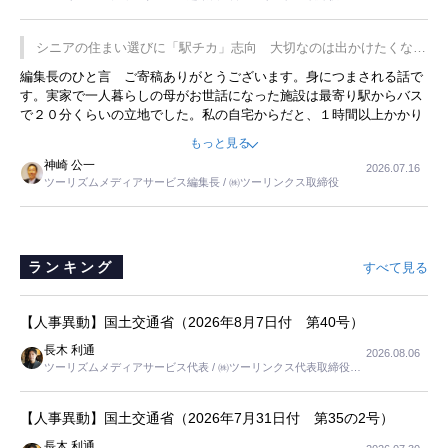
の何かを理解してもらっていることです。 もう一つは1800円もする
プレミアムヨーグルトを販売するにあたり、社内に懸念もあったそう
です。永井社長は、駐車場に都内ナンバーの高級外車が停まっている
シニアの住まい選びに「駅チカ」志向 大切なのは出かけたくなる
ことに目をつけ、高級商品でも売れると確信したそうです。今回の記
暮らし
編集長のひと言 ご寄稿ありがとうございます。身につまされる話で
事を懐かしく読みました。
す。実家で一人暮らしの母がお世話になった施設は最寄り駅からバス
で２０分くらいの立地でした。私の自宅からだと、１時間以上かかり
ました。母の住まいから近いという理由で、その施設を選択したので
もっと見る
すが、私と妹にとっては、半日仕事ででした。シニアの住まい選び
神崎 公一
2026.07.16
は、当人だけではなく、世話をする家族の足の便も考えない外池ない
ツーリズムメディアサービス編集長 / ㈱ツーリンクス取締役
と思いました。
ランキング
すべて見る
【人事異動】国土交通省（2026年8月7日付 第40号）
長木 利通
2026.08.06
ツーリズムメディアサービス代表 / ㈱ツーリンクス代表取締役社
長
【人事異動】国土交通省（2026年7月31日付 第35の2号）
長木 利通