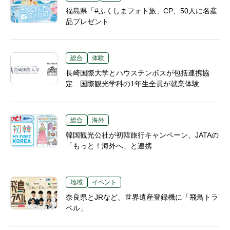
福島県「#ふくしまフォト旅」CP、50人に名産
品プレゼント
総合
体験
長崎国際大学とハウステンボスが包括連携協
定 国際観光学科の1年生全員が就業体験
総合
海外
韓国観光公社が初韓旅行キャンペーン、JATAの
「もっと！海外へ」と連携
地域
イベント
奈良県とJRなど、世界遺産登録機に「飛鳥トラ
ベル」