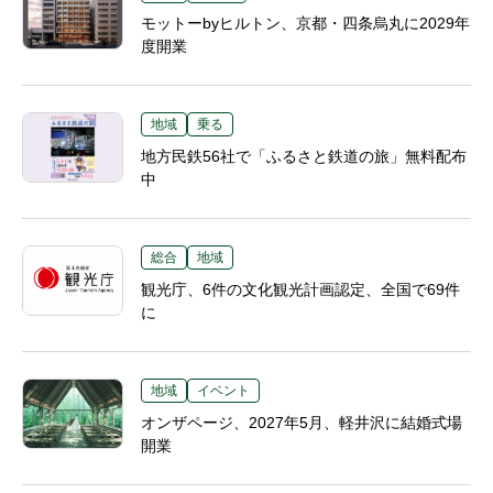
モットーbyヒルトン、京都・四条烏丸に2029年
度開業
地域
乗る
地方民鉄56社で「ふるさと鉄道の旅」無料配布
中
総合
地域
観光庁、6件の文化観光計画認定、全国で69件
に
地域
イベント
オンザページ、2027年5月、軽井沢に結婚式場
開業