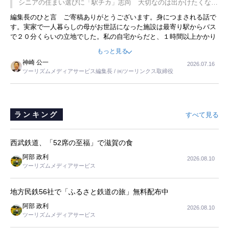
シニアの住まい選びに「駅チカ」志向 大切なのは出かけたくなる
ことに目をつけ、高級商品でも売れると確信したそうです。今回の記
暮らし
編集長のひと言 ご寄稿ありがとうございます。身につまされる話で
事を懐かしく読みました。
す。実家で一人暮らしの母がお世話になった施設は最寄り駅からバス
で２０分くらいの立地でした。私の自宅からだと、１時間以上かかり
ました。母の住まいから近いという理由で、その施設を選択したので
もっと見る
すが、私と妹にとっては、半日仕事ででした。シニアの住まい選び
神崎 公一
2026.07.16
は、当人だけではなく、世話をする家族の足の便も考えない外池ない
ツーリズムメディアサービス編集長 / ㈱ツーリンクス取締役
と思いました。
ランキング
すべて見る
西武鉄道、「52席の至福」で滋賀の食
阿部 政利
2026.08.10
ツーリズムメディアサービス
地方民鉄56社で「ふるさと鉄道の旅」無料配布中
阿部 政利
2026.08.10
ツーリズムメディアサービス