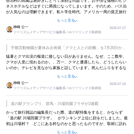
宿泊料の高騰は旅好きにとって深刻な問題です。お手頃な価格のビジ
ネスホテルなどはすぐに満員になってしまいます。そのため、バス泊
が人気なのは理解できます。私ｈ学生時代、アメリカ一周の貧乏旅行
をした時は、移動はグレイハウンドバスでした。夕方から夜の便を利
もっと見る
用してホテル代を浮かせていました。ただし、若いからできたことで
神崎 公一
2026.07.27
す。若い人が夜行バスで京都に行った、青森に行ったと聞くと、疲れ
ツーリズムメディアサービス編集長 / ㈱ツーリンクス取締役
が残らないのかなと思ってしまいます。
宇都宮動物園が夏休み企画展「クマと人との距離」を7月20日から
開催
猛暑とクマ出没の報道に接しない日がありません。なぜ、ここ数年、
クマが人里に現れるのか。、万一、クマと遭遇したら、どうしたらい
いのか。テレビを見ながら家族と話しています。死んだふりをするな
んてことは、冗談でもいえません。そんな中で、この企画展はタイム
もっと見る
リーですね。
神崎 公一
2026.07.19
ツーリズムメディアサービス編集長 / ㈱ツーリンクス取締役
道の駅グランプリ、群馬・川場田園プラザが2連覇
かって旅行雑誌の編集長だった際、道の駅特集をすると、かならず
「道の駅 川場田園プラザ」 がランキング上位に顔をだしました。最
初は川場村？ どこにある村なのかと思ったものですが、取材に訪れ
永井 彰一社長にインタビューしたら、興味深い話が次々が飛び出しま
もっと見る