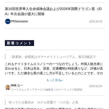
長
第16回世界華人生命保険会議および2026年国際ドラゴン賞（ID
A）年次会議が盛大に開催
PRNewswire
2026.08.09
新着コメント
〈避暑旅〉金曜夜はサマーナイトミュージアム、都立6施設で
これもナイトタイムエコノミーの一つなのでしょう。外国人観光者に
言わせると、日本は安全、清潔、交通機関が時刻通りなど、評価が高
いです。ただ健全な夜の過ごし方が不足しているとのことです。その
ような意味で、金曜夜にこのようなイベントが行われれば、日本人に
もっと見る
限らず外国人にとっても楽しみが増えるでしょうね。
神崎 公一
2026.08.04
ツーリズムメディアサービス編集長 / ㈱ツーリンクス取締役
待ってたぜ夏休み ホテル高騰で「バス泊」人気