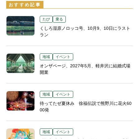
おすすめ記事
たび
乗る
くしろ湿原ノロッコ号、10月9、10日にラスト
ラン
地域
イベント
オンザページ、2027年5月、軽井沢に結婚式場
開業
地域
イベント
待ってたぜ夏休み 徐福伝説で熊野川に花火60
00発
地域
イベント