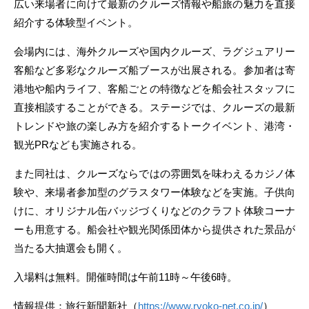
広い来場者に向けて最新のクルーズ情報や船旅の魅力を直接
紹介する体験型イベント。
会場内には、海外クルーズや国内クルーズ、ラグジュアリー
客船など多彩なクルーズ船ブースが出展される。参加者は寄
港地や船内ライフ、客船ごとの特徴などを船会社スタッフに
直接相談することができる。ステージでは、クルーズの最新
トレンドや旅の楽しみ方を紹介するトークイベント、港湾・
観光PRなども実施される。
また同社は、クルーズならではの雰囲気を味わえるカジノ体
験や、来場者参加型のグラスタワー体験などを実施。子供向
けに、オリジナル缶バッジづくりなどのクラフト体験コーナ
ーも用意する。船会社や観光関係団体から提供された景品が
当たる大抽選会も開く。
入場料は無料。開催時間は午前11時～午後6時。
情報提供：旅行新聞新社（
https://www.ryoko-net.co.jp/
）