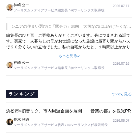
した。プレゼンも巧みで、今でも思い出すことが２つあります。一つ
神崎 公一
2026.07.17
は、従業員に東京ディズニーランドを見学させ、サービス業、接客業
ツーリズムメディアサービス編集長 / ㈱ツーリンクス取締役
の何かを理解してもらっていることです。 もう一つは1800円もする
プレミアムヨーグルトを販売するにあたり、社内に懸念もあったそう
です。永井社長は、駐車場に都内ナンバーの高級外車が停まっている
シニアの住まい選びに「駅チカ」志向 大切なのは出かけたくなる
ことに目をつけ、高級商品でも売れると確信したそうです。今回の記
暮らし
編集長のひと言 ご寄稿ありがとうございます。身につまされる話で
事を懐かしく読みました。
す。実家で一人暮らしの母がお世話になった施設は最寄り駅からバス
で２０分くらいの立地でした。私の自宅からだと、１時間以上かかり
ました。母の住まいから近いという理由で、その施設を選択したので
もっと見る
すが、私と妹にとっては、半日仕事ででした。シニアの住まい選び
神崎 公一
2026.07.16
は、当人だけではなく、世話をする家族の足の便も考えない外池ない
ツーリズムメディアサービス編集長 / ㈱ツーリンクス取締役
と思いました。
ランキング
すべて見る
浜松市×初音ミク、市内周遊企画を展開 「音楽の都」を観光PR
長木 利通
2026.08.07
ツーリズムメディアサービス代表 / ㈱ツーリンクス代表取締役社
長