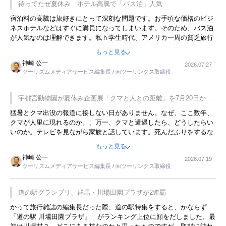
待ってたぜ夏休み ホテル高騰で「バス泊」人気
宿泊料の高騰は旅好きにとって深刻な問題です。お手頃な価格のビジ
ネスホテルなどはすぐに満員になってしまいます。そのため、バス泊
が人気なのは理解できます。私ｈ学生時代、アメリカ一周の貧乏旅行
をした時は、移動はグレイハウンドバスでした。夕方から夜の便を利
もっと見る
用してホテル代を浮かせていました。ただし、若いからできたことで
神崎 公一
2026.07.27
す。若い人が夜行バスで京都に行った、青森に行ったと聞くと、疲れ
ツーリズムメディアサービス編集長 / ㈱ツーリンクス取締役
が残らないのかなと思ってしまいます。
宇都宮動物園が夏休み企画展「クマと人との距離」を7月20日から
開催
猛暑とクマ出没の報道に接しない日がありません。なぜ、ここ数年、
クマが人里に現れるのか。、万一、クマと遭遇したら、どうしたらい
いのか。テレビを見ながら家族と話しています。死んだふりをするな
んてことは、冗談でもいえません。そんな中で、この企画展はタイム
もっと見る
リーですね。
神崎 公一
2026.07.19
ツーリズムメディアサービス編集長 / ㈱ツーリンクス取締役
道の駅グランプリ、群馬・川場田園プラザが2連覇
かって旅行雑誌の編集長だった際、道の駅特集をすると、かならず
「道の駅 川場田園プラザ」 がランキング上位に顔をだしました。最