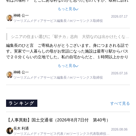
初は川場村？ どこにある村なのかと思ったものですが、取材に訪れ
永井 彰一社長にインタビューしたら、興味深い話が次々が飛び出しま
もっと見る
した。プレゼンも巧みで、今でも思い出すことが２つあります。一つ
神崎 公一
2026.07.17
は、従業員に東京ディズニーランドを見学させ、サービス業、接客業
ツーリズムメディアサービス編集長 / ㈱ツーリンクス取締役
の何かを理解してもらっていることです。 もう一つは1800円もする
プレミアムヨーグルトを販売するにあたり、社内に懸念もあったそう
です。永井社長は、駐車場に都内ナンバーの高級外車が停まっている
シニアの住まい選びに「駅チカ」志向 大切なのは出かけたくなる
ことに目をつけ、高級商品でも売れると確信したそうです。今回の記
暮らし
編集長のひと言 ご寄稿ありがとうございます。身につまされる話で
事を懐かしく読みました。
す。実家で一人暮らしの母がお世話になった施設は最寄り駅からバス
で２０分くらいの立地でした。私の自宅からだと、１時間以上かかり
ました。母の住まいから近いという理由で、その施設を選択したので
もっと見る
すが、私と妹にとっては、半日仕事ででした。シニアの住まい選び
神崎 公一
2026.07.16
は、当人だけではなく、世話をする家族の足の便も考えない外池ない
ツーリズムメディアサービス編集長 / ㈱ツーリンクス取締役
と思いました。
ランキング
すべて見る
【人事異動】国土交通省（2026年8月7日付 第40号）
長木 利通
2026.08.06
ツーリズムメディアサービス代表 / ㈱ツーリンクス代表取締役社