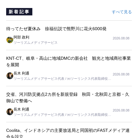
新着記事
すべて見る
待ってたぜ夏休み 徐福伝説で熊野川に花火6000発
阿部 政利
2026.08.08
ツーリズムメディアサービス
KNT-CT、岐阜・高山に地域DMCの新会社 観光と地域商社事業
を展開
長木 利通
2026.08.08
ツーリズムメディアサービス代表 / ㈱ツーリンクス代表取締役社
長
交省、河川防災拠点2カ所を新規登録 秋田・北秋田と京都・久
御山で整備へ
長木 利通
2026.08.08
ツーリズムメディアサービス代表 / ㈱ツーリンクス代表取締役社
長
Coolita、インドネシアの主要放送局と同国初のFASTメディア連
合を設立