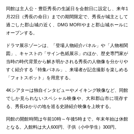
同館は主人公・豊臣秀長の生誕日を会館日に設定し、来年1
月22日（秀長の命日）までの期間限定で、秀長が城主として
過ごした郡山城の近く、DMG MORIやまと郡山城ホールに
オープンする。
ドラマ展示ゾーンは、「登場人物紹介パネル」や「人物相関
図」、キャストの「サイン色紙展示」のほか、歴史専門家が
当時の時代背景から解き明かされる秀長の人物像を分かりや
すく紹介する「特集パネル」、来場者が記念撮影を楽しめる
「フォトスポット」を用意する。
4Kシアターは独自インタビューやメイキング映像など、同館
でしか見られないスペシャル映像や、大和郡山市に現存す
る、秀長ゆかりの地を巡る史跡紹介映像を上映する。
同館の開館時間は午前10時～午後5時まで。年末年始は休館
となる。入館料は大人600円、子供（小中学生）300円。