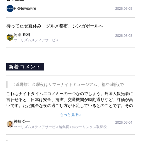
PRNewswire
2026.08.08
待ってたぜ夏休み グルメ都市、シンガポールへ
阿部 政利
2026.08.08
ツーリズムメディアサービス
新着コメント
〈避暑旅〉金曜夜はサマーナイトミュージアム、都立6施設で
これもナイトタイムエコノミーの一つなのでしょう。外国人観光者に
言わせると、日本は安全、清潔、交通機関が時刻通りなど、評価が高
いです。ただ健全な夜の過ごし方が不足しているとのことです。その
ような意味で、金曜夜にこのようなイベントが行われれば、日本人に
もっと見る
限らず外国人にとっても楽しみが増えるでしょうね。
神崎 公一
2026.08.04
ツーリズムメディアサービス編集長 / ㈱ツーリンクス取締役