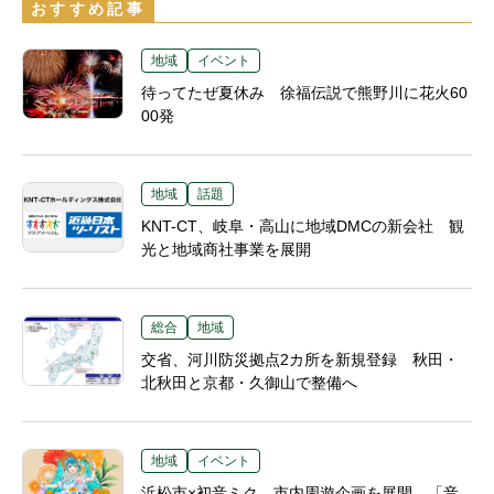
おすすめ記事
地域
イベント
待ってたぜ夏休み 徐福伝説で熊野川に花火60
00発
地域
話題
KNT-CT、岐阜・高山に地域DMCの新会社 観
光と地域商社事業を展開
総合
地域
交省、河川防災拠点2カ所を新規登録 秋田・
北秋田と京都・久御山で整備へ
地域
イベント
浜松市×初音ミク、市内周遊企画を展開 「音