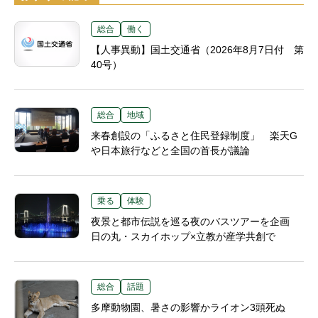
総合
働く
【人事異動】国土交通省（2026年8月7日付 第
40号）
総合
地域
来春創設の「ふるさと住民登録制度」 楽天G
や日本旅行などと全国の首長が議論
乗る
体験
夜景と都市伝説を巡る夜のバスツアーを企画
日の丸・スカイホップ×立教が産学共創で
総合
話題
多摩動物園、暑さの影響かライオン3頭死ぬ