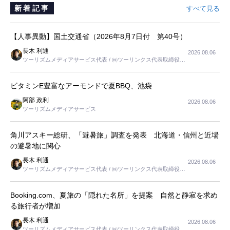
新着記事
すべて見る
【人事異動】国土交通省（2026年8月7日付 第40号）
長木 利通
2026.08.06
ツーリズムメディアサービス代表 / ㈱ツーリンクス代表取締役社
長
ビタミンE豊富なアーモンドで夏BBQ、池袋
阿部 政利
2026.08.06
ツーリズムメディアサービス
角川アスキー総研、「避暑旅」調査を発表 北海道・信州と近場
の避暑地に関心
長木 利通
2026.08.06
ツーリズムメディアサービス代表 / ㈱ツーリンクス代表取締役社
長
Booking.com、夏旅の「隠れた名所」を提案 自然と静寂を求め
る旅行者が増加
長木 利通
2026.08.06
ツーリズムメディアサービス代表 / ㈱ツーリンクス代表取締役社