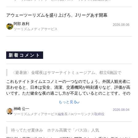
長
アウェーツーリズムを盛り上げろ、Jリーグあす開幕
阿部 政利
2026.08.06
ツーリズムメディアサービス
新着コメント
〈避暑旅〉金曜夜はサマーナイトミュージアム、都立6施設で
これもナイトタイムエコノミーの一つなのでしょう。外国人観光者に
言わせると、日本は安全、清潔、交通機関が時刻通りなど、評価が高
いです。ただ健全な夜の過ごし方が不足しているとのことです。その
ような意味で、金曜夜にこのようなイベントが行われれば、日本人に
もっと見る
限らず外国人にとっても楽しみが増えるでしょうね。
神崎 公一
2026.08.04
ツーリズムメディアサービス編集長 / ㈱ツーリンクス取締役
待ってたぜ夏休み ホテル高騰で「バス泊」人気