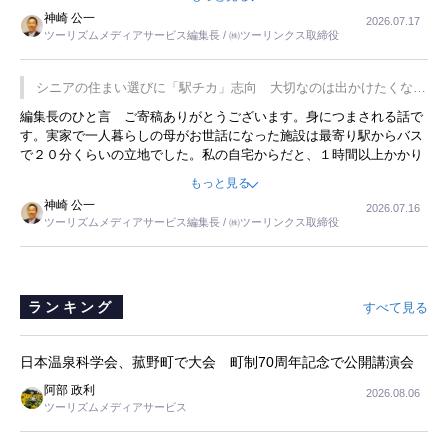
した。プレゼンも巧みで、今でも思い出すことが２つあります。一つ
神崎 公一
2026.07.17
は、従業員に東京ディズニーランドを見学させ、サービス業、接客業
ツーリズムメディアサービス編集長 / ㈱ツーリンクス取締役
の何かを理解してもらっていることです。 もう一つは1800円もする
プレミアムヨーグルトを販売するにあたり、社内に懸念もあったそう
です。永井社長は、駐車場に都内ナンバーの高級外車が停まっている
シニアの住まい選びに「駅チカ」志向 大切なのは出かけたくなる
ことに目をつけ、高級商品でも売れると確信したそうです。今回の記
暮らし
編集長のひと言 ご寄稿ありがとうございます。身につまされる話で
事を懐かしく読みました。
す。実家で一人暮らしの母がお世話になった施設は最寄り駅からバス
で２０分くらいの立地でした。私の自宅からだと、１時間以上かかり
ました。母の住まいから近いという理由で、その施設を選択したので
もっと見る
すが、私と妹にとっては、半日仕事ででした。シニアの住まい選び
神崎 公一
2026.07.16
は、当人だけではなく、世話をする家族の足の便も考えない外池ない
ツーリズムメディアサービス編集長 / ㈱ツーリンクス取締役
と思いました。
ランキング
すべて見る
日本温泉科学会、菰野町で大会 町制70周年記念で公開講演会
阿部 政利
2026.08.06
ツーリズムメディアサービス