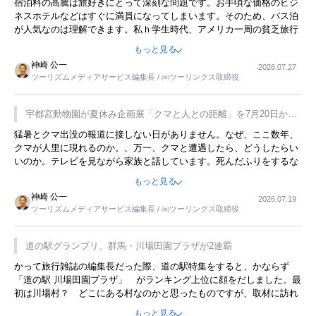
宿泊料の高騰は旅好きにとって深刻な問題です。お手頃な価格のビジ
ネスホテルなどはすぐに満員になってしまいます。そのため、バス泊
が人気なのは理解できます。私ｈ学生時代、アメリカ一周の貧乏旅行
をした時は、移動はグレイハウンドバスでした。夕方から夜の便を利
もっと見る
用してホテル代を浮かせていました。ただし、若いからできたことで
神崎 公一
2026.07.27
す。若い人が夜行バスで京都に行った、青森に行ったと聞くと、疲れ
ツーリズムメディアサービス編集長 / ㈱ツーリンクス取締役
が残らないのかなと思ってしまいます。
宇都宮動物園が夏休み企画展「クマと人との距離」を7月20日から
開催
猛暑とクマ出没の報道に接しない日がありません。なぜ、ここ数年、
クマが人里に現れるのか。、万一、クマと遭遇したら、どうしたらい
いのか。テレビを見ながら家族と話しています。死んだふりをするな
んてことは、冗談でもいえません。そんな中で、この企画展はタイム
もっと見る
リーですね。
神崎 公一
2026.07.19
ツーリズムメディアサービス編集長 / ㈱ツーリンクス取締役
道の駅グランプリ、群馬・川場田園プラザが2連覇
かって旅行雑誌の編集長だった際、道の駅特集をすると、かならず
「道の駅 川場田園プラザ」 がランキング上位に顔をだしました。最
初は川場村？ どこにある村なのかと思ったものですが、取材に訪れ
永井 彰一社長にインタビューしたら、興味深い話が次々が飛び出しま
もっと見る