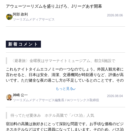
アウェーツーリズムを盛り上げろ、Jリーグあす開幕
阿部 政利
2026.08.06
ツーリズムメディアサービス
新着コメント
〈避暑旅〉金曜夜はサマーナイトミュージアム、都立6施設で
これもナイトタイムエコノミーの一つなのでしょう。外国人観光者に
言わせると、日本は安全、清潔、交通機関が時刻通りなど、評価が高
いです。ただ健全な夜の過ごし方が不足しているとのことです。その
ような意味で、金曜夜にこのようなイベントが行われれば、日本人に
もっと見る
限らず外国人にとっても楽しみが増えるでしょうね。
神崎 公一
2026.08.04
ツーリズムメディアサービス編集長 / ㈱ツーリンクス取締役
待ってたぜ夏休み ホテル高騰で「バス泊」人気
宿泊料の高騰は旅好きにとって深刻な問題です。お手頃な価格のビジ
ネスホテルなどはすぐに満員になってしまいます。そのため、バス泊