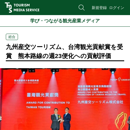
新規登録
ログイン
学び・つながる観光産業メディア
総合
九州産交ツーリズム、台湾観光貢献賞を受
賞 熊本路線の週23便化への貢献評価