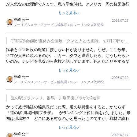
が人気なのは理解できます。私ｈ学生時代、アメリカ一周の貧乏旅行
をした時は、移動はグレイハウンドバスでした。夕方から夜の便を利
もっと見る
用してホテル代を浮かせていました。ただし、若いからできたことで
神崎 公一
2026.07.27
す。若い人が夜行バスで京都に行った、青森に行ったと聞くと、疲れ
ツーリズムメディアサービス編集長 / ㈱ツーリンクス取締役
が残らないのかなと思ってしまいます。
宇都宮動物園が夏休み企画展「クマと人との距離」を7月20日から
開催
猛暑とクマ出没の報道に接しない日がありません。なぜ、ここ数年、
クマが人里に現れるのか。、万一、クマと遭遇したら、どうしたらい
いのか。テレビを見ながら家族と話しています。死んだふりをするな
んてことは、冗談でもいえません。そんな中で、この企画展はタイム
もっと見る
リーですね。
神崎 公一
2026.07.19
ツーリズムメディアサービス編集長 / ㈱ツーリンクス取締役
道の駅グランプリ、群馬・川場田園プラザが2連覇
かって旅行雑誌の編集長だった際、道の駅特集をすると、かならず
「道の駅 川場田園プラザ」 がランキング上位に顔をだしました。最
初は川場村？ どこにある村なのかと思ったものですが、取材に訪れ
永井 彰一社長にインタビューしたら、興味深い話が次々が飛び出しま
もっと見る
した。プレゼンも巧みで、今でも思い出すことが２つあります。一つ
神崎 公一
2026.07.17
は、従業員に東京ディズニーランドを見学させ、サービス業、接客業