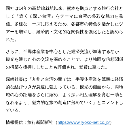
同社は14年の高雄線就航以来、熊本を拠点とする旅行会社と
して「近くて深い台湾」をテーマに台湾の多彩な魅力を発
信。多様なニーズに応えるため、各都市の特色を活かしたツ
アーを増やし、経済的・文化的な関係性を強化したと認めら
れた。
さらに、半導体産業を中心とした経済交流が加速するなか、
観光を通じた心の交流を深めることで、より強固な信頼関係
の構築を後押ししたことも評価され、受賞に至った。
森崎社長は「九州と台湾の間では、半導体産業を筆頭に経済
的な結びつきが急速に強まっている。観光の側面から、両地
域の心の距離をさらに縮め、より深い相互理解を育む一助と
なれるよう、魅力的な旅の創造に努めていく」とコメントし
ている。
情報提供：旅行新聞新社（
https://www.ryoko-net.co.jp/
）