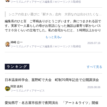
ツーリズムメディアサービス編集長 / ㈱ツーリンクス取締役
の何かを理解してもらっていることです。 もう一つは1800円もする
プレミアムヨーグルトを販売するにあたり、社内に懸念もあったそう
です。永井社長は、駐車場に都内ナンバーの高級外車が停まっている
シニアの住まい選びに「駅チカ」志向 大切なのは出かけたくなる
ことに目をつけ、高級商品でも売れると確信したそうです。今回の記
暮らし
編集長のひと言 ご寄稿ありがとうございます。身につまされる話で
事を懐かしく読みました。
す。実家で一人暮らしの母がお世話になった施設は最寄り駅からバス
で２０分くらいの立地でした。私の自宅からだと、１時間以上かかり
ました。母の住まいから近いという理由で、その施設を選択したので
もっと見る
すが、私と妹にとっては、半日仕事ででした。シニアの住まい選び
神崎 公一
2026.07.16
は、当人だけではなく、世話をする家族の足の便も考えない外池ない
ツーリズムメディアサービス編集長 / ㈱ツーリンクス取締役
と思いました。
ランキング
すべて見る
日本温泉科学会、菰野町で大会 町制70周年記念で公開講演会
阿部 政利
2026.08.06
ツーリズムメディアサービス
愛知県庁・名古屋市役所で夜間演出 「アート＆ライツ」開催