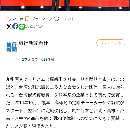
いいね
ブックマーク
コメント
2026/4/14
旅行新聞新社
フォローする
1
フォロワー
699
投稿
九州産交ツーリズム（森崎正之社長、熊本県熊本市）はこの
ほど、台湾の観光振興に多大な貢献をした団体・個人に贈ら
れる「台湾観光貢献賞」を熊本県の企業として初めて受賞し
た。2014年10月、熊本－高雄間の定期チャーター便の就航が
スタート。翌15年に定期便化し、現在熊本と台北・高雄・台
南・台中の4都市を結ぶ週23便体制への拡大に大きく貢献し
たことが高く評価された。