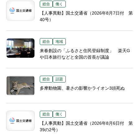
総合
働く
【人事異動】国土交通省（2026年8月7日付 第
40号）
総合
地域
来春創設の「ふるさと住民登録制度」 楽天G
や日本旅行などと全国の首長が議論
総合
話題
多摩動物園、暑さの影響かライオン3頭死ぬ
総合
働く
【人事異動】国土交通省（2026年8月6日付 第
39の2号）