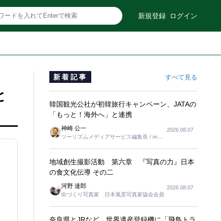
新規登録
ログイン
新着記事
すべて見る
と
韓国観光公社が初韓旅行キャンペーン、JATAの
「もっと！海外へ」と連携
神崎 公一
2026.08.07
ツーリズムメディアサービス編集長 / ㈱ツ
ーリンクス取締役
地域創生撮影活動 第六章 『写真の力』日本
の食文化伝導 その二
河野 達郎
2026.08.07
街づくり写真家 日本風景写真家協会会員
奈良県とJRなど、世界遺産登録機に「飛鳥トラ