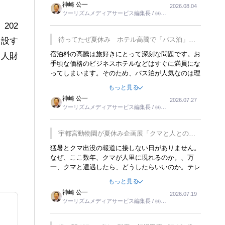
神崎 公一
2026.08.04
トが行われれば、日本人に限らず外国人にとっても
ツーリズムメディアサービス編集長 / ㈱ツ
楽しみが増えるでしょうね。
ーリンクス取締役
202
待ってたぜ夏休み ホテル高騰で「バス泊」人
新設す
気
宿泊料の高騰は旅好きにとって深刻な問題です。お
営人財
手頃な価格のビジネスホテルなどはすぐに満員にな
ってしまいます。そのため、バス泊が人気なのは理
解できます。私ｈ学生時代、アメリカ一周の貧乏旅
もっと見る
行をした時は、移動はグレイハウンドバスでした。
神崎 公一
2026.07.27
夕方から夜の便を利用してホテル代を浮かせていま
ツーリズムメディアサービス編集長 / ㈱ツ
した。ただし、若いからできたことです。若い人が
ーリンクス取締役
夜行バスで京都に行った、青森に行ったと聞くと、
疲れが残らないのかなと思ってしまいます。
宇都宮動物園が夏休み企画展「クマと人との距
離」を7月20日から開催
猛暑とクマ出没の報道に接しない日がありません。
なぜ、ここ数年、クマが人里に現れるのか。、万
一、クマと遭遇したら、どうしたらいいのか。テレ
ビを見ながら家族と話しています。死んだふりをす
もっと見る
るなんてことは、冗談でもいえません。そんな中
神崎 公一
2026.07.19
で、この企画展はタイムリーですね。
ツーリズムメディアサービス編集長 / ㈱ツ
ーリンクス取締役