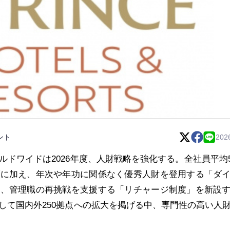
ント
202
ドワイドは2026年度、人財戦略を強化する。全社員平均5
げに加え、年次や年功に関係なく優秀人財を登用する「ダ
と、管理職の再挑戦を支援する「リチャージ制度」を新設
して国内外250拠点への拡大を掲げる中、専門性の高い人