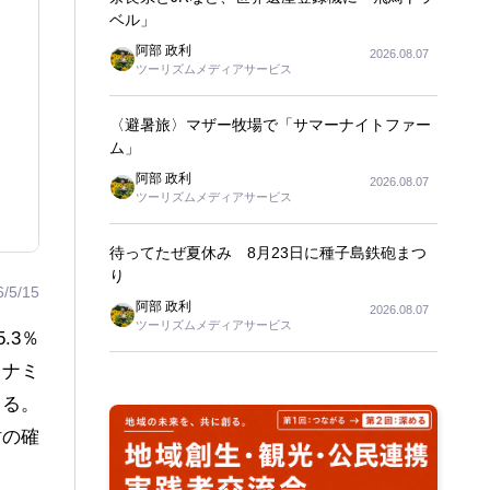
ベル」
阿部 政利
2026.08.07
ツーリズムメディアサービス
〈避暑旅〉マザー牧場で「サマーナイトファー
ム」
阿部 政利
2026.08.07
ツーリズムメディアサービス
待ってたぜ夏休み 8月23日に種子島鉄砲まつ
り
6/5/15
阿部 政利
2026.08.07
ツーリズムメディアサービス
.3％
イナミ
する。
財の確