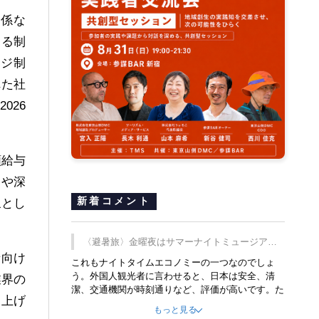
関係な
する制
ージ制
れた社
026
額給与
当や深
新着コメント
象とし
〈避暑旅〉金曜夜はサマーナイトミュージア
者向け
ム、都立6施設で
これもナイトタイムエコノミーの一つなのでしょ
う。外国人観光者に言わせると、日本は安全、清
業界の
潔、交通機関が時刻通りなど、評価が高いです。た
き上げ
だ健全な夜の過ごし方が不足しているとのことで
もっと見る
す。そのような意味で、金曜夜にこのようなイベン