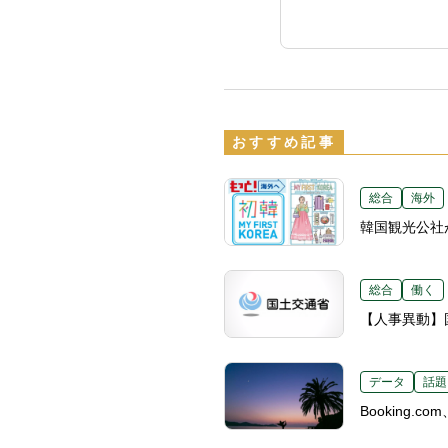
おすすめ記事
総合
海外
韓国観光公社
総合
働く
【人事異動】国
データ
話題
Booking