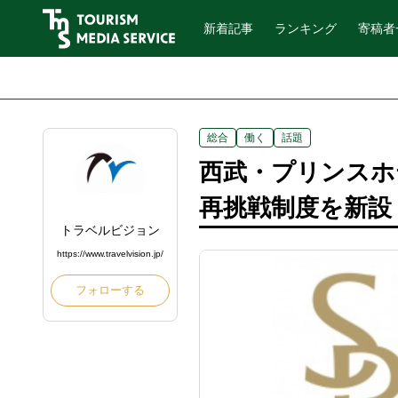
新着記事
ランキング
寄稿者
総合
働く
話題
西武・プリンスホ
再挑戦制度を新設
トラベルビジョン
https://www.travelvision.jp/
フォローする