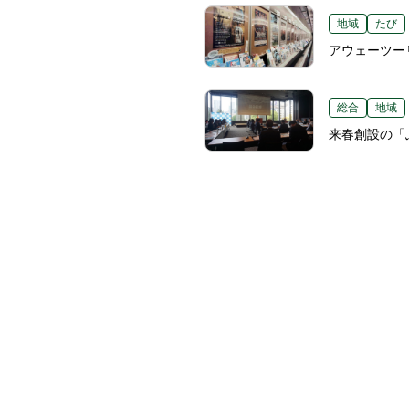
地域
たび
アウェーツー
総合
地域
来春創設の「