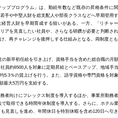
テッププログラム」は、勤続年数など既存の昇格条件に
り若手や中堅人財を総支配人や部長クラスなどへ早期登用
な経営人財を早期育成する狙いがある。一方、「リチャ
ャリアを見直したい社員や、さらなる研鑽が必要と判断さ
け、再チャレンジを後押しする仕組みとなる。両制度とも2
月入社の新卒初任給を引き上げ、資格手当を含めた総合職の月
。全社員約6500人を対象に定期昇給とベースアップ、地域手
均5.3％の賃上げを行う。また、語学資格や専門資格を対
額最大5万円を支給する。
勤務者向けにフレックス制度を導入するほか、事業所勤務
位で取得できる時間年休制度を導入する。さらに、ホテル
も見直しを進め、年間休日を特別休暇を含め120日へ引