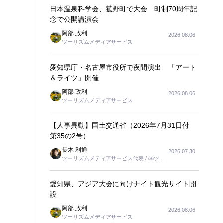
日本温泉科学会、菰野町で大会 町制70周年記
念で公開講演会
阿部 政利
2026.08.06
ツーリズムメディアサービス
愛知県庁・名古屋市役所で夜間演出 「アート
＆ライツ」開催
阿部 政利
2026.08.06
ツーリズムメディアサービス
【人事異動】国土交通省（2026年7月31日付
第35の2号）
長木 利通
2026.07.30
ツーリズムメディアサービス代表 / ㈱ツー
リンクス代表取締役社長
愛知県、アジア大会に向けナイト観光サイト開
設
阿部 政利
2026.08.06
ツーリズムメディアサービス