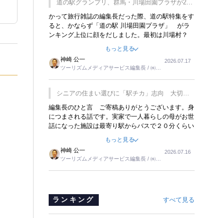
道の駅グランプリ、群馬・川場田園プラザが2連
覇
かって旅行雑誌の編集長だった際、道の駅特集をす
ると、かならず「道の駅 川場田園プラザ」 がラ
ンキング上位に顔をだしました。最初は川場村？
どこにある村なのかと思ったものですが、取材に訪
もっと見る
れ永井 彰一社長にインタビューしたら、興味深い
神崎 公一
2026.07.17
話が次々が飛び出しました。プレゼンも巧みで、今
ツーリズムメディアサービス編集長 / ㈱ツ
でも思い出すことが２つあります。一つは、従業員
ーリンクス取締役
に東京ディズニーランドを見学させ、サービス業、
接客業の何かを理解してもらっていることです。
シニアの住まい選びに「駅チカ」志向 大切な
もう一つは1800円もするプレミアムヨーグルトを
のは出かけたくなる暮らし
編集長のひと言 ご寄稿ありがとうございます。身
販売するにあたり、社内に懸念もあったそうです。
につまされる話です。実家で一人暮らしの母がお世
永井社長は、駐車場に都内ナンバーの高級外車が停
話になった施設は最寄り駅からバスで２０分くらい
まっていることに目をつけ、高級商品でも売れると
の立地でした。私の自宅からだと、１時間以上かか
確信したそうです。今回の記事を懐かしく読みまし
もっと見る
りました。母の住まいから近いという理由で、その
た。
神崎 公一
2026.07.16
施設を選択したのですが、私と妹にとっては、半日
ツーリズムメディアサービス編集長 / ㈱ツ
仕事ででした。シニアの住まい選びは、当人だけで
ーリンクス取締役
はなく、世話をする家族の足の便も考えない外池な
いと思いました。
ランキング
すべて見る