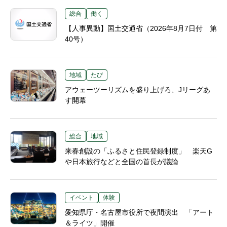
総合
働く
【人事異動】国土交通省（2026年8月7日付 第
40号）
地域
たび
アウェーツーリズムを盛り上げろ、Jリーグあ
す開幕
総合
地域
来春創設の「ふるさと住民登録制度」 楽天G
や日本旅行などと全国の首長が議論
イベント
体験
愛知県庁・名古屋市役所で夜間演出 「アート
＆ライツ」開催