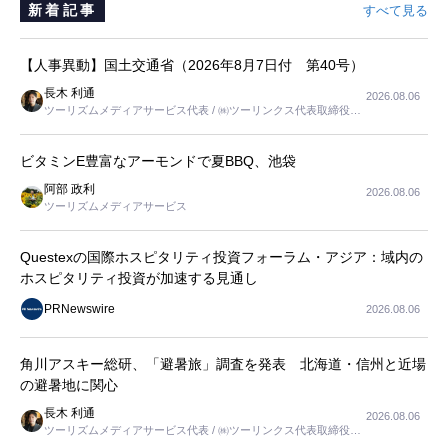
新着記事
すべて見る
【人事異動】国土交通省（2026年8月7日付 第40号）
長木 利通
2026.08.06
ツーリズムメディアサービス代表 / ㈱ツーリンクス代表取締役社
長
ビタミンE豊富なアーモンドで夏BBQ、池袋
阿部 政利
2026.08.06
ツーリズムメディアサービス
Questexの国際ホスピタリティ投資フォーラム・アジア：域内の
ホスピタリティ投資が加速する見通し
PRNewswire
2026.08.06
角川アスキー総研、「避暑旅」調査を発表 北海道・信州と近場
の避暑地に関心
長木 利通
2026.08.06
ツーリズムメディアサービス代表 / ㈱ツーリンクス代表取締役社
長