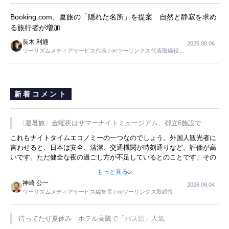
Booking.com、夏旅の「隠れた名所」を提案 自然と静寂を求め
る旅行者が増加
長木 利通
2026.08.06
ツーリズムメディアサービス代表 / ㈱ツーリンクス代表取締役社
長
新着コメント
〈避暑旅〉金曜夜はサマーナイトミュージアム、都立6施設で
これもナイトタイムエコノミーの一つなのでしょう。外国人観光者に
言わせると、日本は安全、清潔、交通機関が時刻通りなど、評価が高
いです。ただ健全な夜の過ごし方が不足しているとのことです。その
ような意味で、金曜夜にこのようなイベントが行われれば、日本人に
もっと見る
限らず外国人にとっても楽しみが増えるでしょうね。
神崎 公一
2026.08.04
ツーリズムメディアサービス編集長 / ㈱ツーリンクス取締役
待ってたぜ夏休み ホテル高騰で「バス泊」人気