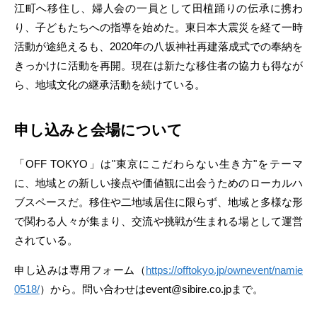
江町へ移住し、婦人会の一員として田植踊りの伝承に携わ
り、子どもたちへの指導を始めた。東日本大震災を経て一時
活動が途絶えるも、2020年の八坂神社再建落成式での奉納を
きっかけに活動を再開。現在は新たな移住者の協力も得なが
ら、地域文化の継承活動を続けている。
申し込みと会場について
「OFF TOKYO」は"東京にこだわらない生き方"をテーマ
に、地域との新しい接点や価値観に出会うためのローカルハ
ブスペースだ。移住や二地域居住に限らず、地域と多様な形
で関わる人々が集まり、交流や挑戦が生まれる場として運営
されている。
申し込みは専用フォーム（
https://offtokyo.jp/ownevent/namie
0518/
）から。問い合わせはevent@sibire.co.jpまで。