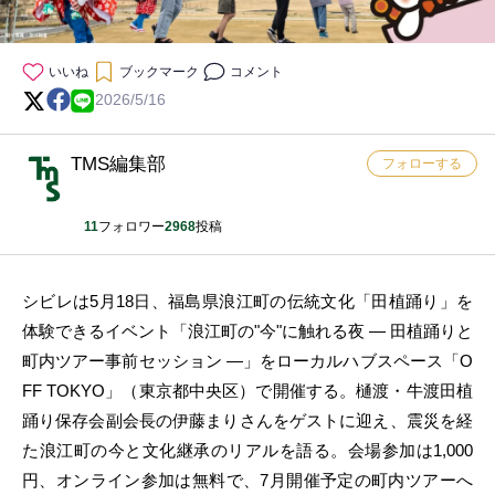
いいね
ブックマーク
コメント
2026/5/16
TMS編集部
フォローする
11
フォロワー
2968
投稿
シビレは5月18日、福島県浪江町の伝統文化「田植踊り」を
体験できるイベント「浪江町の"今"に触れる夜 ― 田植踊りと
町内ツアー事前セッション ―」をローカルハブスペース「O
FF TOKYO」（東京都中央区）で開催する。樋渡・牛渡田植
踊り保存会副会長の伊藤まりさんをゲストに迎え、震災を経
た浪江町の今と文化継承のリアルを語る。会場参加は1,000
円、オンライン参加は無料で、7月開催予定の町内ツアーへ