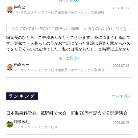
もっと見る
した。プレゼンも巧みで、今でも思い出すことが２つあります。一つ
神崎 公一
2026.07.17
は、従業員に東京ディズニーランドを見学させ、サービス業、接客業
ツーリズムメディアサービス編集長 / ㈱ツーリンクス取締役
の何かを理解してもらっていることです。 もう一つは1800円もする
プレミアムヨーグルトを販売するにあたり、社内に懸念もあったそう
です。永井社長は、駐車場に都内ナンバーの高級外車が停まっている
シニアの住まい選びに「駅チカ」志向 大切なのは出かけたくなる
ことに目をつけ、高級商品でも売れると確信したそうです。今回の記
暮らし
編集長のひと言 ご寄稿ありがとうございます。身につまされる話で
事を懐かしく読みました。
す。実家で一人暮らしの母がお世話になった施設は最寄り駅からバス
で２０分くらいの立地でした。私の自宅からだと、１時間以上かかり
ました。母の住まいから近いという理由で、その施設を選択したので
もっと見る
すが、私と妹にとっては、半日仕事ででした。シニアの住まい選び
神崎 公一
2026.07.16
は、当人だけではなく、世話をする家族の足の便も考えない外池ない
ツーリズムメディアサービス編集長 / ㈱ツーリンクス取締役
と思いました。
ランキング
すべて見る
日本温泉科学会、菰野町で大会 町制70周年記念で公開講演会
阿部 政利
2026.08.06
ツーリズムメディアサービス