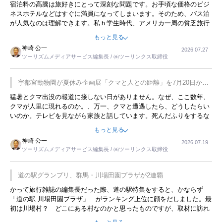
宿泊料の高騰は旅好きにとって深刻な問題です。お手頃な価格のビジ
ネスホテルなどはすぐに満員になってしまいます。そのため、バス泊
が人気なのは理解できます。私ｈ学生時代、アメリカ一周の貧乏旅行
をした時は、移動はグレイハウンドバスでした。夕方から夜の便を利
もっと見る
用してホテル代を浮かせていました。ただし、若いからできたことで
神崎 公一
2026.07.27
す。若い人が夜行バスで京都に行った、青森に行ったと聞くと、疲れ
ツーリズムメディアサービス編集長 / ㈱ツーリンクス取締役
が残らないのかなと思ってしまいます。
宇都宮動物園が夏休み企画展「クマと人との距離」を7月20日から
開催
猛暑とクマ出没の報道に接しない日がありません。なぜ、ここ数年、
クマが人里に現れるのか。、万一、クマと遭遇したら、どうしたらい
いのか。テレビを見ながら家族と話しています。死んだふりをするな
んてことは、冗談でもいえません。そんな中で、この企画展はタイム
もっと見る
リーですね。
神崎 公一
2026.07.19
ツーリズムメディアサービス編集長 / ㈱ツーリンクス取締役
道の駅グランプリ、群馬・川場田園プラザが2連覇
かって旅行雑誌の編集長だった際、道の駅特集をすると、かならず
「道の駅 川場田園プラザ」 がランキング上位に顔をだしました。最
初は川場村？ どこにある村なのかと思ったものですが、取材に訪れ
永井 彰一社長にインタビューしたら、興味深い話が次々が飛び出しま