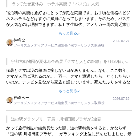
待ってたぜ夏休み ホテル高騰で「バス泊」人気
宿泊料の高騰は旅好きにとって深刻な問題です。お手頃な価格のビジ
ネスホテルなどはすぐに満員になってしまいます。そのため、バス泊
が人気なのは理解できます。私ｈ学生時代、アメリカ一周の貧乏旅行
をした時は、移動はグレイハウンドバスでした。夕方から夜の便を利
もっと見る
用してホテル代を浮かせていました。ただし、若いからできたことで
神崎 公一
2026.07.27
す。若い人が夜行バスで京都に行った、青森に行ったと聞くと、疲れ
ツーリズムメディアサービス編集長 / ㈱ツーリンクス取締役
が残らないのかなと思ってしまいます。
宇都宮動物園が夏休み企画展「クマと人との距離」を7月20日から
開催
猛暑とクマ出没の報道に接しない日がありません。なぜ、ここ数年、
クマが人里に現れるのか。、万一、クマと遭遇したら、どうしたらい
いのか。テレビを見ながら家族と話しています。死んだふりをするな
んてことは、冗談でもいえません。そんな中で、この企画展はタイム
もっと見る
リーですね。
神崎 公一
2026.07.19
ツーリズムメディアサービス編集長 / ㈱ツーリンクス取締役
道の駅グランプリ、群馬・川場田園プラザが2連覇
かって旅行雑誌の編集長だった際、道の駅特集をすると、かならず
「道の駅 川場田園プラザ」 がランキング上位に顔をだしました。最