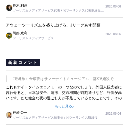
長木 利通
2026.08.06
ツーリズムメディアサービス代表 / ㈱ツーリンクス代表取締役社
長
アウェーツーリズムを盛り上げろ、Jリーグあす開幕
阿部 政利
2026.08.06
ツーリズムメディアサービス
新着コメント
〈避暑旅〉金曜夜はサマーナイトミュージアム、都立6施設で
これもナイトタイムエコノミーの一つなのでしょう。外国人観光者に
言わせると、日本は安全、清潔、交通機関が時刻通りなど、評価が高
いです。ただ健全な夜の過ごし方が不足しているとのことです。その
ような意味で、金曜夜にこのようなイベントが行われれば、日本人に
もっと見る
限らず外国人にとっても楽しみが増えるでしょうね。
神崎 公一
2026.08.04
ツーリズムメディアサービス編集長 / ㈱ツーリンクス取締役