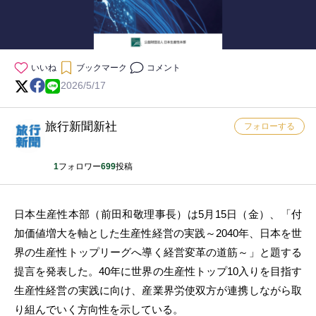
いいね
ブックマーク
コメント
2026/5/17
旅行新聞新社
フォローする
1
フォロワー
699
投稿
日本生産性本部（前田和敬理事長）は5月15日（金）、「付
加価値増大を軸とした生産性経営の実践～2040年、日本を世
界の生産性トップリーグへ導く経営変革の道筋～」と題する
提言を発表した。40年に世界の生産性トップ10入りを目指す
生産性経営の実践に向け、産業界労使双方が連携しながら取
り組んでいく方向性を示している。