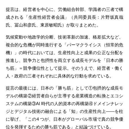
提言は、経営者を中心に、労働組合幹部、学識者の三者で構
成される「生産性経営者会議」（共同委員長：片野坂真哉
氏、冨山和彦氏、東原敏昭氏）が取りまとめた。
気候変動や地政学的分断、技術革新の加速、格差拡大など、
複合的な危機が同時進行する「パーマクライシス（恒常的危
機）」の時代においては、生産性向上と成果の公正な分配を
推進し、競争力と包摂性を両立する成長モデルを「日本の勝
ち筋」＝競争優位性として提示。そのうえで、経営者・働く
人・政府の三者それぞれに具体的な行動を求めている。
提言の最後には、日本の「勝ち筋」として①包摂的な成長モ
デルの構築②経営者自らが主導する産業構造の転換とエコシ
ステムの構築③AI 時代の人的資本の再構築④ドメインナレッ
ジとデジタル技術の融合による「知」の生産性向上――を柱
に挙げ、「この4 つが、日本がグローバル市場で真の競争優
位を発揮するための勝ち筋である」と結論づけている。