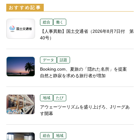
おすすめ記事
総合
働く
【人事異動】国土交通省（2026年8月7日付 第
40号）
データ
話題
Booking.com、夏旅の「隠れた名所」を提案
自然と静寂を求める旅行者が増加
地域
たび
アウェーツーリズムを盛り上げろ、Jリーグあ
す開幕
総合
地域