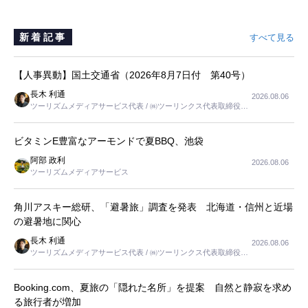
新着記事
すべて見る
【人事異動】国土交通省（2026年8月7日付 第40号）
長木 利通
2026.08.06
ツーリズムメディアサービス代表 / ㈱ツーリンクス代表取締役社
長
ビタミンE豊富なアーモンドで夏BBQ、池袋
阿部 政利
2026.08.06
ツーリズムメディアサービス
角川アスキー総研、「避暑旅」調査を発表 北海道・信州と近場
の避暑地に関心
長木 利通
2026.08.06
ツーリズムメディアサービス代表 / ㈱ツーリンクス代表取締役社
長
Booking.com、夏旅の「隠れた名所」を提案 自然と静寂を求め
る旅行者が増加