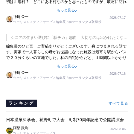
初は川場村？ どこにある村なのかと思ったものですが、取材に訪れ
永井 彰一社長にインタビューしたら、興味深い話が次々が飛び出しま
もっと見る
した。プレゼンも巧みで、今でも思い出すことが２つあります。一つ
神崎 公一
2026.07.17
は、従業員に東京ディズニーランドを見学させ、サービス業、接客業
ツーリズムメディアサービス編集長 / ㈱ツーリンクス取締役
の何かを理解してもらっていることです。 もう一つは1800円もする
プレミアムヨーグルトを販売するにあたり、社内に懸念もあったそう
です。永井社長は、駐車場に都内ナンバーの高級外車が停まっている
シニアの住まい選びに「駅チカ」志向 大切なのは出かけたくなる
ことに目をつけ、高級商品でも売れると確信したそうです。今回の記
暮らし
編集長のひと言 ご寄稿ありがとうございます。身につまされる話で
事を懐かしく読みました。
す。実家で一人暮らしの母がお世話になった施設は最寄り駅からバス
で２０分くらいの立地でした。私の自宅からだと、１時間以上かかり
ました。母の住まいから近いという理由で、その施設を選択したので
もっと見る
すが、私と妹にとっては、半日仕事ででした。シニアの住まい選び
神崎 公一
2026.07.16
は、当人だけではなく、世話をする家族の足の便も考えない外池ない
ツーリズムメディアサービス編集長 / ㈱ツーリンクス取締役
と思いました。
ランキング
すべて見る
日本温泉科学会、菰野町で大会 町制70周年記念で公開講演会
阿部 政利
2026.08.06
ツーリズムメディアサービス