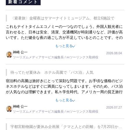
新着コメント
〈避暑旅〉金曜夜はサマーナイトミュージアム、都立6施設で
これもナイトタイムエコノミーの一つなのでしょう。外国人観光者に
言わせると、日本は安全、清潔、交通機関が時刻通りなど、評価が高
いです。ただ健全な夜の過ごし方が不足しているとのことです。その
ような意味で、金曜夜にこのようなイベントが行われれば、日本人に
もっと見る
限らず外国人にとっても楽しみが増えるでしょうね。
神崎 公一
2026.08.04
ツーリズムメディアサービス編集長 / ㈱ツーリンクス取締役
待ってたぜ夏休み ホテル高騰で「バス泊」人気
宿泊料の高騰は旅好きにとって深刻な問題です。お手頃な価格のビジ
ネスホテルなどはすぐに満員になってしまいます。そのため、バス泊
が人気なのは理解できます。私ｈ学生時代、アメリカ一周の貧乏旅行
をした時は、移動はグレイハウンドバスでした。夕方から夜の便を利
もっと見る
用してホテル代を浮かせていました。ただし、若いからできたことで
神崎 公一
2026.07.27
す。若い人が夜行バスで京都に行った、青森に行ったと聞くと、疲れ
ツーリズムメディアサービス編集長 / ㈱ツーリンクス取締役
が残らないのかなと思ってしまいます。
宇都宮動物園が夏休み企画展「クマと人との距離」を7月20日から