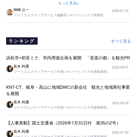
ました。母の住まいから近いという理由で、その施設を選択したので
もっと見る
すが、私と妹にとっては、半日仕事ででした。シニアの住まい選び
神崎 公一
2026.07.16
は、当人だけではなく、世話をする家族の足の便も考えない外池ない
ツーリズムメディアサービス編集長 / ㈱ツーリンクス取締役
と思いました。
ランキング
すべて見る
浜松市×初音ミク、市内周遊企画を展開 「音楽の都」を観光PR
長木 利通
2026.08.07
ツーリズムメディアサービス代表 / ㈱ツーリンクス代表取締役社
長
KNT-CT、岐阜・高山に地域DMCの新会社 観光と地域商社事業
を展開
長木 利通
2026.08.08
ツーリズムメディアサービス代表 / ㈱ツーリンクス代表取締役社
長
【人事異動】国土交通省（2026年7月31日付 第35の2号）
長木 利通
2026.07.30
ツーリズムメディアサービス代表 / ㈱ツーリンクス代表取締役社