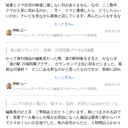
開催
猛暑とクマ出没の報道に接しない日がありません。なぜ、ここ数年、
クマが人里に現れるのか。、万一、クマと遭遇したら、どうしたらい
いのか。テレビを見ながら家族と話しています。死んだふりをするな
んてことは、冗談でもいえません。そんな中で、この企画展はタイム
もっと見る
リーですね。
神崎 公一
2026.07.19
ツーリズムメディアサービス編集長 / ㈱ツーリンクス取締役
道の駅グランプリ、群馬・川場田園プラザが2連覇
かって旅行雑誌の編集長だった際、道の駅特集をすると、かならず
「道の駅 川場田園プラザ」 がランキング上位に顔をだしました。最
初は川場村？ どこにある村なのかと思ったものですが、取材に訪れ
永井 彰一社長にインタビューしたら、興味深い話が次々が飛び出しま
もっと見る
した。プレゼンも巧みで、今でも思い出すことが２つあります。一つ
神崎 公一
2026.07.17
は、従業員に東京ディズニーランドを見学させ、サービス業、接客業
ツーリズムメディアサービス編集長 / ㈱ツーリンクス取締役
の何かを理解してもらっていることです。 もう一つは1800円もする
プレミアムヨーグルトを販売するにあたり、社内に懸念もあったそう
です。永井社長は、駐車場に都内ナンバーの高級外車が停まっている
シニアの住まい選びに「駅チカ」志向 大切なのは出かけたくなる
ことに目をつけ、高級商品でも売れると確信したそうです。今回の記
暮らし
編集長のひと言 ご寄稿ありがとうございます。身につまされる話で
事を懐かしく読みました。
す。実家で一人暮らしの母がお世話になった施設は最寄り駅からバス
で２０分くらいの立地でした。私の自宅からだと、１時間以上かかり