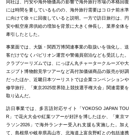
同社は、円安や海外物価高の影響で海外旅行市場の本格回復
には時間を要しているものの、海外旅行需要はコロナ前水準
に向けて徐々に回復していると説明。一方で訪日旅行は、円
安や航空座席供給の増加を背景に大きく伸長し、業界全体を
牽引したとした。
事業面では、大阪・関西万博関連事業の取扱いを強化し、送
客だけでなくパビリオン運営や警備員宿泊なども受託した。
クラブツーリズムでは、にっぽん丸チャータークルーズや大
エジプト博物館見学ツアーなど高付加価値商品の販売が好調
だったほか、近畿日本ツーリストでは企業コンベンションや
修学旅行、「東京2025世界陸上競技選手権大会」関連需要を
取り込んだ。
訪日事業では、多言語対応サイト「YOKOSO JAPAN TOU
R」で花火大会や紅葉ツアーが好評を博したほか、「東京マ
ラソン2026」で海外ランナー受入れ支援も実施した。加え
て、島根県や岐阜県高山市、北海道上富良野町との包括連携