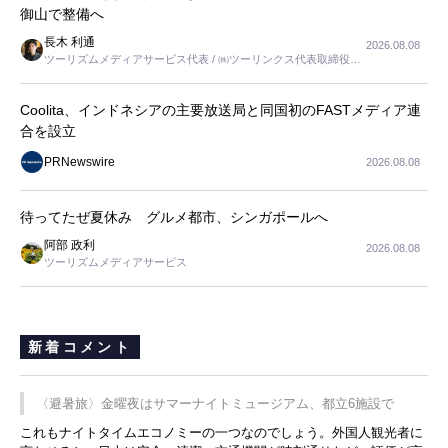
御山で整備へ
長木 利通
2026.08.08
ツーリズムメディアサービス代表 / ㈱ツーリンクス代表取締役社
長
Coolita、インドネシアの主要放送局と同国初のFASTメディア連
合を設立
PRNewswire
2026.08.08
待ってたぜ夏休み グルメ都市、シンガポールへ
阿部 政利
2026.08.08
ツーリズムメディアサービス
新着コメント
〈避暑旅〉金曜夜はサマーナイトミュージアム、都立6施設で
これもナイトタイムエコノミーの一つなのでしょう。外国人観光者に