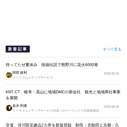
新着記事
すべて見る
待ってたぜ夏休み 徐福伝説で熊野川に花火6000発
阿部 政利
2026.08.08
ツーリズムメディアサービス
KNT-CT、岐阜・高山に地域DMCの新会社 観光と地域商社事業
を展開
長木 利通
2026.08.08
ツーリズムメディアサービス代表 / ㈱ツーリンクス代表取締役社
長
交省、河川防災拠点2カ所を新規登録 秋田・北秋田と京都・久