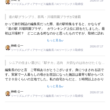
2026.07.19
ツーリズムメディアサービス編集長 / ㈱ツーリンクス取締役
道の駅グランプリ、群馬・川場田園プラザが2連覇
かって旅行雑誌の編集長だった際、道の駅特集をすると、かならず
「道の駅 川場田園プラザ」 がランキング上位に顔をだしました。最
初は川場村？ どこにある村なのかと思ったものですが、取材に訪れ
永井 彰一社長にインタビューしたら、興味深い話が次々が飛び出しま
もっと見る
した。プレゼンも巧みで、今でも思い出すことが２つあります。一つ
神崎 公一
2026.07.17
は、従業員に東京ディズニーランドを見学させ、サービス業、接客業
ツーリズムメディアサービス編集長 / ㈱ツーリンクス取締役
の何かを理解してもらっていることです。 もう一つは1800円もする
プレミアムヨーグルトを販売するにあたり、社内に懸念もあったそう
です。永井社長は、駐車場に都内ナンバーの高級外車が停まっている
シニアの住まい選びに「駅チカ」志向 大切なのは出かけたくなる
ことに目をつけ、高級商品でも売れると確信したそうです。今回の記
暮らし
編集長のひと言 ご寄稿ありがとうございます。身につまされる話で
事を懐かしく読みました。
す。実家で一人暮らしの母がお世話になった施設は最寄り駅からバス
で２０分くらいの立地でした。私の自宅からだと、１時間以上かかり
ました。母の住まいから近いという理由で、その施設を選択したので
もっと見る
すが、私と妹にとっては、半日仕事ででした。シニアの住まい選び
神崎 公一
2026.07.16
は、当人だけではなく、世話をする家族の足の便も考えない外池ない
ツーリズムメディアサービス編集長 / ㈱ツーリンクス取締役
と思いました。