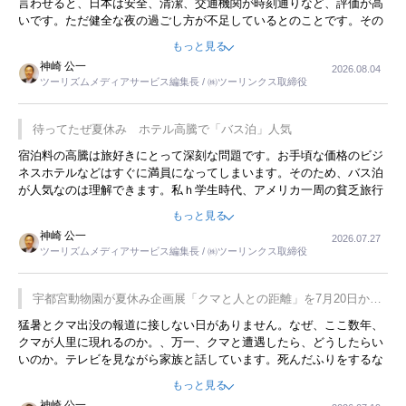
言わせると、日本は安全、清潔、交通機関が時刻通りなど、評価が高
いです。ただ健全な夜の過ごし方が不足しているとのことです。その
ような意味で、金曜夜にこのようなイベントが行われれば、日本人に
もっと見る
限らず外国人にとっても楽しみが増えるでしょうね。
神崎 公一
2026.08.04
ツーリズムメディアサービス編集長 / ㈱ツーリンクス取締役
待ってたぜ夏休み ホテル高騰で「バス泊」人気
宿泊料の高騰は旅好きにとって深刻な問題です。お手頃な価格のビジ
ネスホテルなどはすぐに満員になってしまいます。そのため、バス泊
が人気なのは理解できます。私ｈ学生時代、アメリカ一周の貧乏旅行
をした時は、移動はグレイハウンドバスでした。夕方から夜の便を利
もっと見る
用してホテル代を浮かせていました。ただし、若いからできたことで
神崎 公一
2026.07.27
す。若い人が夜行バスで京都に行った、青森に行ったと聞くと、疲れ
ツーリズムメディアサービス編集長 / ㈱ツーリンクス取締役
が残らないのかなと思ってしまいます。
宇都宮動物園が夏休み企画展「クマと人との距離」を7月20日から
開催
猛暑とクマ出没の報道に接しない日がありません。なぜ、ここ数年、
クマが人里に現れるのか。、万一、クマと遭遇したら、どうしたらい
いのか。テレビを見ながら家族と話しています。死んだふりをするな
んてことは、冗談でもいえません。そんな中で、この企画展はタイム
もっと見る
リーですね。
神崎 公一