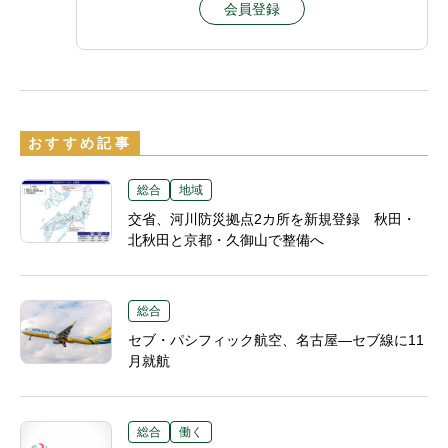
会員登録
おすすめ記事
総合
地域
交省、河川防災拠点2カ所を新規登録 秋田・
北秋田と京都・久御山で整備へ
総合
セブ・パシフィック航空、名古屋―セブ線に11
月就航
総合
働く