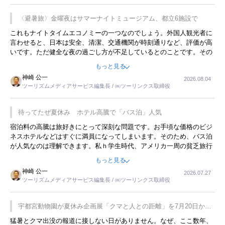
〈避暑旅〉金曜夜はサマーナイトミュージアム、都立6施設で
これもナイトタイムエコノミーの一つなのでしょう。外国人観光者に
言わせると、日本は安全、清潔、交通機関が時刻通りなど、評価が高
いです。ただ健全な夜の過ごし方が不足しているとのことです。その
ような意味で、金曜夜にこのようなイベントが行われれば、日本人に
もっと見る
限らず外国人にとっても楽しみが増えるでしょうね。
神崎 公一
2026.08.04
ツーリズムメディアサービス編集長 / ㈱ツーリンクス取締役
待ってたぜ夏休み ホテル高騰で「バス泊」人気
宿泊料の高騰は旅好きにとって深刻な問題です。お手頃な価格のビジ
ネスホテルなどはすぐに満員になってしまいます。そのため、バス泊
が人気なのは理解できます。私ｈ学生時代、アメリカ一周の貧乏旅行
をした時は、移動はグレイハウンドバスでした。夕方から夜の便を利
もっと見る
用してホテル代を浮かせていました。ただし、若いからできたことで
神崎 公一
2026.07.27
す。若い人が夜行バスで京都に行った、青森に行ったと聞くと、疲れ
ツーリズムメディアサービス編集長 / ㈱ツーリンクス取締役
が残らないのかなと思ってしまいます。
宇都宮動物園が夏休み企画展「クマと人との距離」を7月20日から
開催
猛暑とクマ出没の報道に接しない日がありません。なぜ、ここ数年、