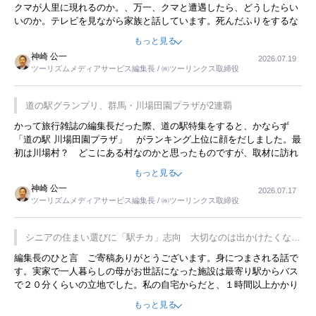
クマが人里に現れるのか。、万一、クマと遭遇したら、どうしたらい
いのか。テレビを見ながら家族と話しています。死んだふりをするな
んてことは、冗談でもいえません。そんな中で、この企画展はタイム
もっと見る
リーですね。
神崎 公一
2026.07.19
ツーリズムメディアサービス編集長 / ㈱ツーリンクス取締役
道の駅グランプリ、群馬・川場田園プラザが2連覇
かって旅行雑誌の編集長だった際、道の駅特集をすると、かならず
「道の駅 川場田園プラザ」 がランキング上位に顔をだしました。最
初は川場村？ どこにある村なのかと思ったものですが、取材に訪れ
永井 彰一社長にインタビューしたら、興味深い話が次々が飛び出しま
もっと見る
した。プレゼンも巧みで、今でも思い出すことが２つあります。一つ
神崎 公一
2026.07.17
は、従業員に東京ディズニーランドを見学させ、サービス業、接客業
ツーリズムメディアサービス編集長 / ㈱ツーリンクス取締役
の何かを理解してもらっていることです。 もう一つは1800円もする
プレミアムヨーグルトを販売するにあたり、社内に懸念もあったそう
です。永井社長は、駐車場に都内ナンバーの高級外車が停まっている
シニアの住まい選びに「駅チカ」志向 大切なのは出かけたくなる
ことに目をつけ、高級商品でも売れると確信したそうです。今回の記
暮らし
編集長のひと言 ご寄稿ありがとうございます。身につまされる話で
事を懐かしく読みました。
す。実家で一人暮らしの母がお世話になった施設は最寄り駅からバス
で２０分くらいの立地でした。私の自宅からだと、１時間以上かかり
ました。母の住まいから近いという理由で、その施設を選択したので
もっと見る
すが、私と妹にとっては、半日仕事ででした。シニアの住まい選び