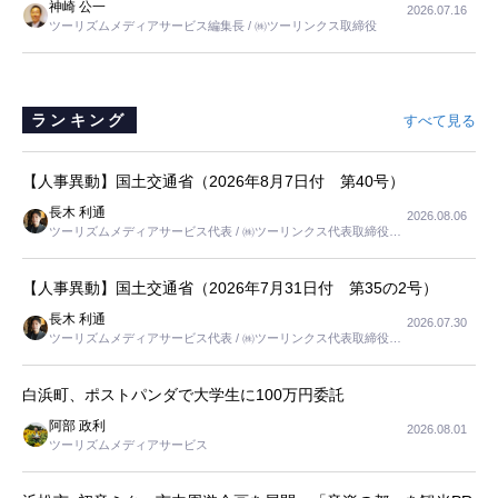
神崎 公一
2026.07.16
は、当人だけではなく、世話をする家族の足の便も考えない外池ない
ツーリズムメディアサービス編集長 / ㈱ツーリンクス取締役
と思いました。
ランキング
すべて見る
【人事異動】国土交通省（2026年8月7日付 第40号）
長木 利通
2026.08.06
ツーリズムメディアサービス代表 / ㈱ツーリンクス代表取締役社
長
【人事異動】国土交通省（2026年7月31日付 第35の2号）
長木 利通
2026.07.30
ツーリズムメディアサービス代表 / ㈱ツーリンクス代表取締役社
長
白浜町、ポストパンダで大学生に100万円委託
阿部 政利
2026.08.01
ツーリズムメディアサービス