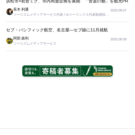
浜松市×初音ミク、市内周遊企画を展開 「音楽の都」を観光PR
長木 利通
2026.08.07
ツーリズムメディアサービス代表 / ㈱ツーリンクス代表取締役社
長
セブ・パシフィック航空、名古屋―セブ線に11月就航
阿部 政利
2026.08.08
ツーリズムメディアサービス