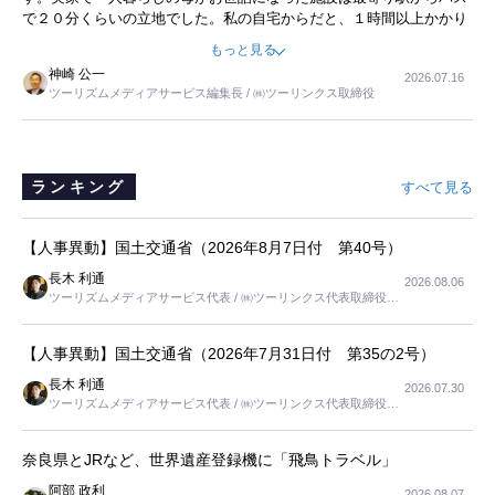
で２０分くらいの立地でした。私の自宅からだと、１時間以上かかり
ました。母の住まいから近いという理由で、その施設を選択したので
もっと見る
すが、私と妹にとっては、半日仕事ででした。シニアの住まい選び
神崎 公一
2026.07.16
は、当人だけではなく、世話をする家族の足の便も考えない外池ない
ツーリズムメディアサービス編集長 / ㈱ツーリンクス取締役
と思いました。
ランキング
すべて見る
【人事異動】国土交通省（2026年8月7日付 第40号）
長木 利通
2026.08.06
ツーリズムメディアサービス代表 / ㈱ツーリンクス代表取締役社
長
【人事異動】国土交通省（2026年7月31日付 第35の2号）
長木 利通
2026.07.30
ツーリズムメディアサービス代表 / ㈱ツーリンクス代表取締役社
長
奈良県とJRなど、世界遺産登録機に「飛鳥トラベル」
阿部 政利
2026.08.07