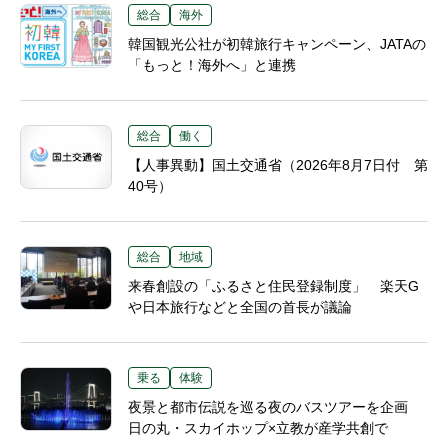
総合
海外
韓国観光公社が初韓旅行キャンペーン、JATAの
「もっと！海外へ」と連携
総合
働く
【人事異動】国土交通省（2026年8月7日付 第
40号）
総合
地域
来春創設の「ふるさと住民登録制度」 楽天G
や日本旅行などと全国の首長が議論
乗る
体験
夜景と都市伝説を巡る夜のバスツアーを企画
日の丸・スカイホップ×立教が産学共創で