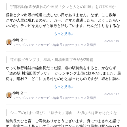
宇都宮動物園が夏休み企画展「クマと人との距離」を7月20日から
開催
猛暑とクマ出没の報道に接しない日がありません。なぜ、ここ数年、
クマが人里に現れるのか。、万一、クマと遭遇したら、どうしたらい
いのか。テレビを見ながら家族と話しています。死んだふりをするな
んてことは、冗談でもいえません。そんな中で、この企画展はタイム
もっと見る
リーですね。
神崎 公一
2026.07.19
ツーリズムメディアサービス編集長 / ㈱ツーリンクス取締役
道の駅グランプリ、群馬・川場田園プラザが2連覇
かって旅行雑誌の編集長だった際、道の駅特集をすると、かならず
「道の駅 川場田園プラザ」 がランキング上位に顔をだしました。最
初は川場村？ どこにある村なのかと思ったものですが、取材に訪れ
永井 彰一社長にインタビューしたら、興味深い話が次々が飛び出しま
もっと見る
した。プレゼンも巧みで、今でも思い出すことが２つあります。一つ
神崎 公一
2026.07.17
は、従業員に東京ディズニーランドを見学させ、サービス業、接客業
ツーリズムメディアサービス編集長 / ㈱ツーリンクス取締役
の何かを理解してもらっていることです。 もう一つは1800円もする
プレミアムヨーグルトを販売するにあたり、社内に懸念もあったそう
です。永井社長は、駐車場に都内ナンバーの高級外車が停まっている
シニアの住まい選びに「駅チカ」志向 大切なのは出かけたくなる
ことに目をつけ、高級商品でも売れると確信したそうです。今回の記
暮らし
編集長のひと言 ご寄稿ありがとうございます。身につまされる話で
事を懐かしく読みました。
す。実家で一人暮らしの母がお世話になった施設は最寄り駅からバス