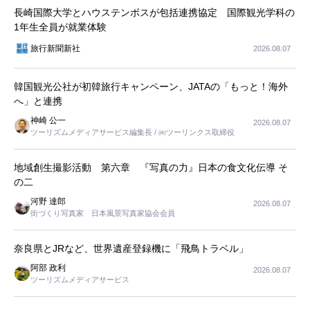
長崎国際大学とハウステンボスが包括連携協定 国際観光学科の
1年生全員が就業体験
旅行新聞新社
2026.08.07
韓国観光公社が初韓旅行キャンペーン、JATAの「もっと！海外
へ」と連携
神崎 公一
2026.08.07
ツーリズムメディアサービス編集長 / ㈱ツーリンクス取締役
地域創生撮影活動 第六章 『写真の力』日本の食文化伝導 そ
の二
河野 達郎
2026.08.07
街づくり写真家 日本風景写真家協会会員
奈良県とJRなど、世界遺産登録機に「飛鳥トラベル」
阿部 政利
2026.08.07
ツーリズムメディアサービス