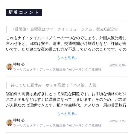
新着コメント
〈避暑旅〉金曜夜はサマーナイトミュージアム、都立6施設で
これもナイトタイムエコノミーの一つなのでしょう。外国人観光者に
言わせると、日本は安全、清潔、交通機関が時刻通りなど、評価が高
いです。ただ健全な夜の過ごし方が不足しているとのことです。その
ような意味で、金曜夜にこのようなイベントが行われれば、日本人に
もっと見る
限らず外国人にとっても楽しみが増えるでしょうね。
神崎 公一
2026.08.04
ツーリズムメディアサービス編集長 / ㈱ツーリンクス取締役
待ってたぜ夏休み ホテル高騰で「バス泊」人気
宿泊料の高騰は旅好きにとって深刻な問題です。お手頃な価格のビジ
ネスホテルなどはすぐに満員になってしまいます。そのため、バス泊
が人気なのは理解できます。私ｈ学生時代、アメリカ一周の貧乏旅行
をした時は、移動はグレイハウンドバスでした。夕方から夜の便を利
もっと見る
用してホテル代を浮かせていました。ただし、若いからできたことで
神崎 公一
2026.07.27
す。若い人が夜行バスで京都に行った、青森に行ったと聞くと、疲れ
ツーリズムメディアサービス編集長 / ㈱ツーリンクス取締役
が残らないのかなと思ってしまいます。