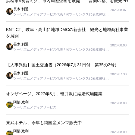
浜松市×初音ミク、市内周遊企画を展開 「音楽の都」を観光PR
長木 利通
2026.08.07
ツーリズムメディアサービス代表 / ㈱ツーリンクス代表取締役社
長
KNT-CT、岐阜・高山に地域DMCの新会社 観光と地域商社事業
を展開
長木 利通
2026.08.08
ツーリズムメディアサービス代表 / ㈱ツーリンクス代表取締役社
長
【人事異動】国土交通省（2026年7月31日付 第35の2号）
長木 利通
2026.07.30
ツーリズムメディアサービス代表 / ㈱ツーリンクス代表取締役社
長
オンザページ、2027年5月、軽井沢に結婚式場開業
阿部 政利
2026.08.09
ツーリズムメディアサービス
東武ホテル、今年も純国産メンマ販売中
阿部 政利
2026.08.09