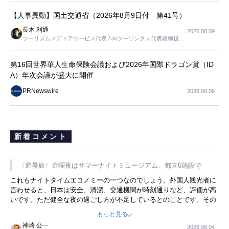
【人事異動】国土交通省（2026年8月9日付 第41号）
長木 利通
2026.08.09
ツーリズムメディアサービス代表 / ㈱ツーリンクス代表取締役社
長
第16回世界華人生命保険会議および2026年国際ドラゴン賞（ID
A）年次会議が盛大に開催
PRNewswire
2026.08.09
新着コメント
〈避暑旅〉金曜夜はサマーナイトミュージアム、都立6施設で
これもナイトタイムエコノミーの一つなのでしょう。外国人観光者に
言わせると、日本は安全、清潔、交通機関が時刻通りなど、評価が高
いです。ただ健全な夜の過ごし方が不足しているとのことです。その
ような意味で、金曜夜にこのようなイベントが行われれば、日本人に
もっと見る
限らず外国人にとっても楽しみが増えるでしょうね。
神崎 公一
2026.08.04