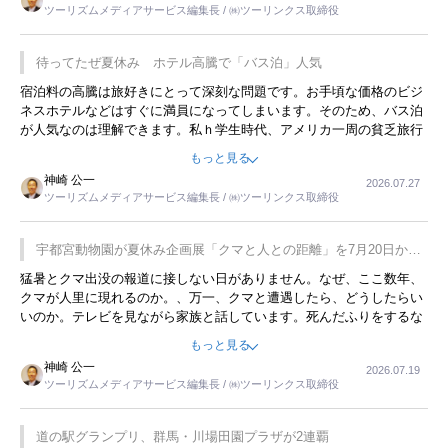
ツーリズムメディアサービス編集長 / ㈱ツーリンクス取締役
待ってたぜ夏休み ホテル高騰で「バス泊」人気
宿泊料の高騰は旅好きにとって深刻な問題です。お手頃な価格のビジ
ネスホテルなどはすぐに満員になってしまいます。そのため、バス泊
が人気なのは理解できます。私ｈ学生時代、アメリカ一周の貧乏旅行
をした時は、移動はグレイハウンドバスでした。夕方から夜の便を利
もっと見る
用してホテル代を浮かせていました。ただし、若いからできたことで
神崎 公一
2026.07.27
す。若い人が夜行バスで京都に行った、青森に行ったと聞くと、疲れ
ツーリズムメディアサービス編集長 / ㈱ツーリンクス取締役
が残らないのかなと思ってしまいます。
宇都宮動物園が夏休み企画展「クマと人との距離」を7月20日から
開催
猛暑とクマ出没の報道に接しない日がありません。なぜ、ここ数年、
クマが人里に現れるのか。、万一、クマと遭遇したら、どうしたらい
いのか。テレビを見ながら家族と話しています。死んだふりをするな
んてことは、冗談でもいえません。そんな中で、この企画展はタイム
もっと見る
リーですね。
神崎 公一
2026.07.19
ツーリズムメディアサービス編集長 / ㈱ツーリンクス取締役
道の駅グランプリ、群馬・川場田園プラザが2連覇