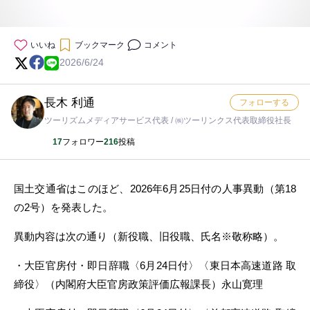
いいね
ブックマーク
コメント
2026/6/24
長木 利通
フォローする
ツーリズムメディアサービス代表 / ㈱ツーリンクス代表取締役社長
17
フォロワー
216
投稿
国土交通省はこのほど、2026年6月25日付の人事異動（第18
の2号）を発表した。
異動内容は次の通り（新役職、旧役職、氏名※敬称略）。
・大臣官房付・即日辞職〈6月24日付〉〈東日本高速道路 取
締役〉（内閣府大臣官房政策評価広報課長）永山寛理