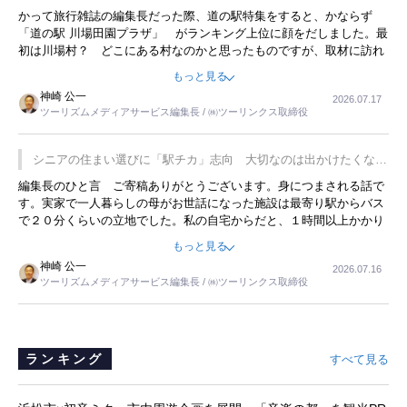
かって旅行雑誌の編集長だった際、道の駅特集をすると、かならず
「道の駅 川場田園プラザ」 がランキング上位に顔をだしました。最
初は川場村？ どこにある村なのかと思ったものですが、取材に訪れ
永井 彰一社長にインタビューしたら、興味深い話が次々が飛び出しま
もっと見る
した。プレゼンも巧みで、今でも思い出すことが２つあります。一つ
神崎 公一
2026.07.17
は、従業員に東京ディズニーランドを見学させ、サービス業、接客業
ツーリズムメディアサービス編集長 / ㈱ツーリンクス取締役
の何かを理解してもらっていることです。 もう一つは1800円もする
プレミアムヨーグルトを販売するにあたり、社内に懸念もあったそう
です。永井社長は、駐車場に都内ナンバーの高級外車が停まっている
シニアの住まい選びに「駅チカ」志向 大切なのは出かけたくなる
ことに目をつけ、高級商品でも売れると確信したそうです。今回の記
暮らし
編集長のひと言 ご寄稿ありがとうございます。身につまされる話で
事を懐かしく読みました。
す。実家で一人暮らしの母がお世話になった施設は最寄り駅からバス
で２０分くらいの立地でした。私の自宅からだと、１時間以上かかり
ました。母の住まいから近いという理由で、その施設を選択したので
もっと見る
すが、私と妹にとっては、半日仕事ででした。シニアの住まい選び
神崎 公一
2026.07.16
は、当人だけではなく、世話をする家族の足の便も考えない外池ない
ツーリズムメディアサービス編集長 / ㈱ツーリンクス取締役
と思いました。
ランキング
すべて見る