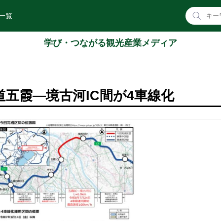
一覧
学び・つながる観光産業メディア
道五霞―境古河IC間が4車線化