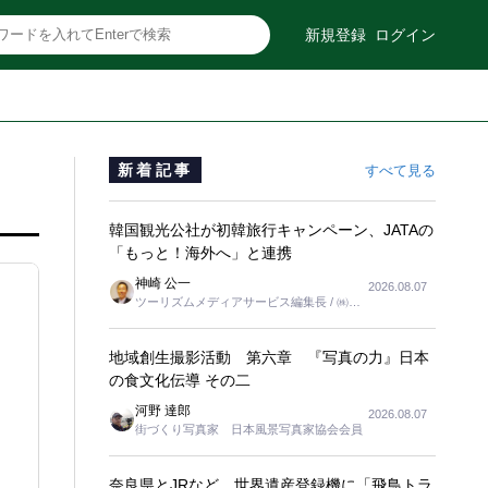
新規登録
ログイン
新着記事
すべて見る
韓国観光公社が初韓旅行キャンペーン、JATAの
「もっと！海外へ」と連携
神崎 公一
2026.08.07
ツーリズムメディアサービス編集長 / ㈱ツ
ーリンクス取締役
地域創生撮影活動 第六章 『写真の力』日本
の食文化伝導 その二
河野 達郎
2026.08.07
街づくり写真家 日本風景写真家協会会員
奈良県とJRなど、世界遺産登録機に「飛鳥トラ