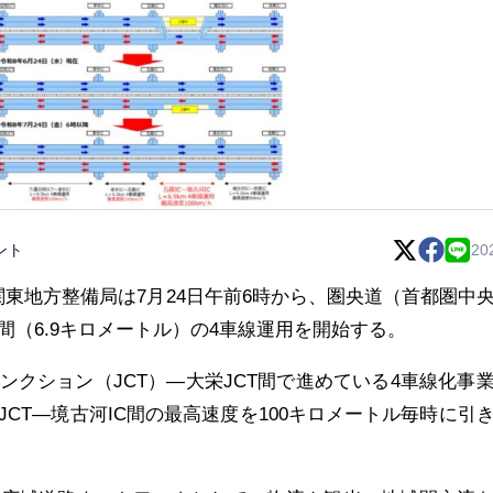
ント
20
関東地方整備局は7月24日午前6時から、圏央道（首都圏中
C間（6.9キロメートル）の4車線運用を開始する。
ンクション（JCT）―大栄JCT間で進めている4車線化事
CT―境古河IC間の最高速度を100キロメートル毎時に引