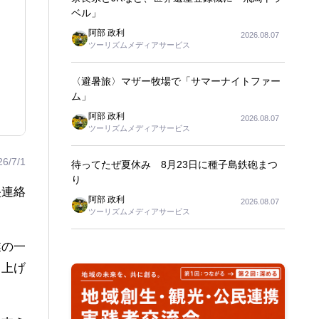
ベル」
阿部 政利
2026.08.07
ツーリズムメディアサービス
〈避暑旅〉マザー牧場で「サマーナイトファー
ム」
阿部 政利
2026.08.07
ツーリズムメディアサービス
26/7/1
待ってたぜ夏休み 8月23日に種子島鉄砲まつ
り
央連絡
阿部 政利
2026.08.07
ツーリズムメディアサービス
業の一
き上げ