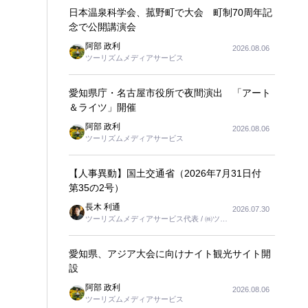
日本温泉科学会、菰野町で大会 町制70周年記
念で公開講演会
阿部 政利
2026.08.06
ツーリズムメディアサービス
愛知県庁・名古屋市役所で夜間演出 「アート
＆ライツ」開催
阿部 政利
2026.08.06
ツーリズムメディアサービス
【人事異動】国土交通省（2026年7月31日付
第35の2号）
長木 利通
2026.07.30
ツーリズムメディアサービス代表 / ㈱ツー
リンクス代表取締役社長
愛知県、アジア大会に向けナイト観光サイト開
設
阿部 政利
2026.08.06
ツーリズムメディアサービス