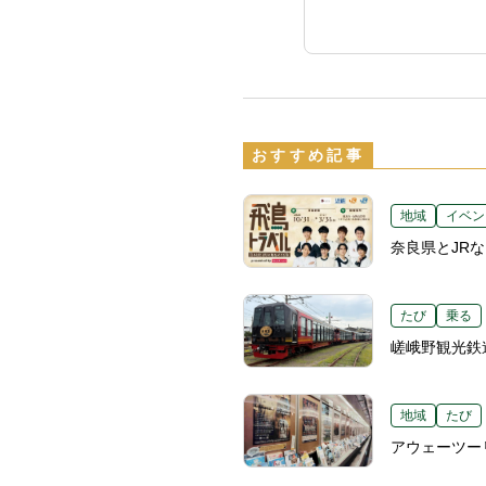
おすすめ記事
地域
イベン
奈良県とJR
たび
乗る
嵯峨野観光鉄
地域
たび
アウェーツー