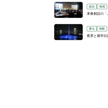
総合
地域
来春創設の「
乗る
体験
夜景と都市伝