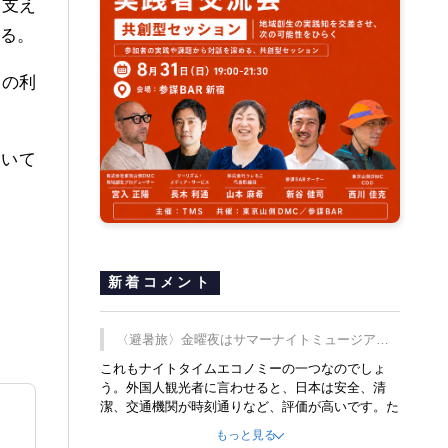
を支え
れる。
トの利
。
ついて
新着コメント
〈避暑旅〉金曜夜はサマーナイトミュージア
ム、都立6施設で
これもナイトタイムエコノミーの一つなのでしょ
う。外国人観光者に言わせると、日本は安全、清
潔、交通機関が時刻通りなど、評価が高いです。た
だ健全な夜の過ごし方が不足しているとのことで
もっと見る
す。そのような意味で、金曜夜にこのようなイベン