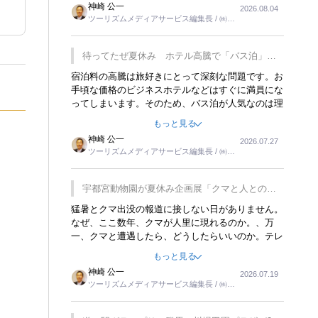
神崎 公一
2026.08.04
トが行われれば、日本人に限らず外国人にとっても
ツーリズムメディアサービス編集長 / ㈱ツ
楽しみが増えるでしょうね。
ーリンクス取締役
待ってたぜ夏休み ホテル高騰で「バス泊」人
気
宿泊料の高騰は旅好きにとって深刻な問題です。お
手頃な価格のビジネスホテルなどはすぐに満員にな
ってしまいます。そのため、バス泊が人気なのは理
解できます。私ｈ学生時代、アメリカ一周の貧乏旅
もっと見る
行をした時は、移動はグレイハウンドバスでした。
神崎 公一
2026.07.27
夕方から夜の便を利用してホテル代を浮かせていま
ツーリズムメディアサービス編集長 / ㈱ツ
した。ただし、若いからできたことです。若い人が
ーリンクス取締役
夜行バスで京都に行った、青森に行ったと聞くと、
疲れが残らないのかなと思ってしまいます。
宇都宮動物園が夏休み企画展「クマと人との距
離」を7月20日から開催
猛暑とクマ出没の報道に接しない日がありません。
なぜ、ここ数年、クマが人里に現れるのか。、万
一、クマと遭遇したら、どうしたらいいのか。テレ
ビを見ながら家族と話しています。死んだふりをす
もっと見る
るなんてことは、冗談でもいえません。そんな中
神崎 公一
2026.07.19
で、この企画展はタイムリーですね。
ツーリズムメディアサービス編集長 / ㈱ツ
ーリンクス取締役