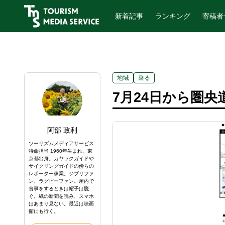
新着記事
ランキング
寄稿者
地域
乗る
7月24日から圏央
阿部 政利
ツーリズムメディアサービス
特命担当 1960年生まれ、東
京都出身。カヤックガイドや
サイクリングガイドの傍らの
レポーター稼業。ジブリファ
ン、ラグビーファン。屋内で
食事をするときは帽子は脱
ぐ。紙の新聞を読み、スマホ
はあまり見ない。最近は映画
館にも行く。