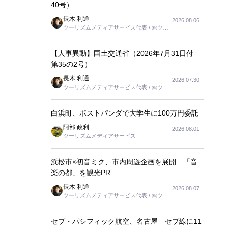
40号）
長木 利通
2026.08.06
ツーリズムメディアサービス代表 / ㈱ツー
リンクス代表取締役社長
【人事異動】国土交通省（2026年7月31日付
第35の2号）
長木 利通
2026.07.30
ツーリズムメディアサービス代表 / ㈱ツー
リンクス代表取締役社長
白浜町、ポストパンダで大学生に100万円委託
阿部 政利
2026.08.01
ツーリズムメディアサービス
浜松市×初音ミク、市内周遊企画を展開 「音
楽の都」を観光PR
長木 利通
2026.08.07
ツーリズムメディアサービス代表 / ㈱ツー
リンクス代表取締役社長
セブ・パシフィック航空、名古屋―セブ線に11