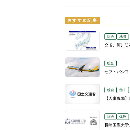
おすすめ記事
総合
地域
交省、河川防
総合
セブ・パシフ
総合
働く
【人事異動】国
総合
体験
長崎国際大学