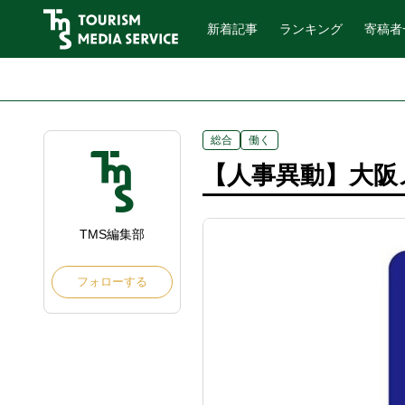
新着記事
ランキング
寄稿者
総合
働く
【人事異動】大阪メ
TMS編集部
フォローする