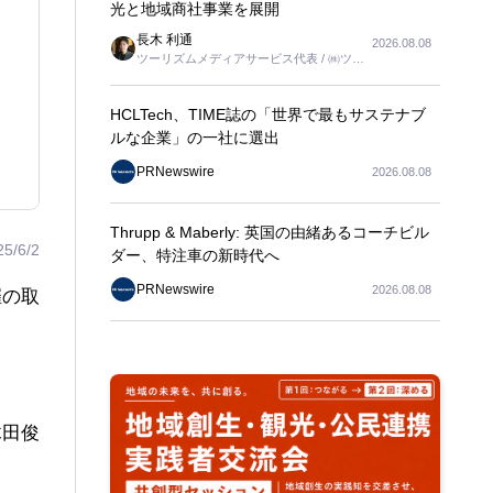
光と地域商社事業を展開
長木 利通
2026.08.08
ツーリズムメディアサービス代表 / ㈱ツー
リンクス代表取締役社長
HCLTech、TIME誌の「世界で最もサステナブ
ルな企業」の一社に選出
PRNewswire
2026.08.08
Thrupp & Maberly: 英国の由緒あるコーチビル
25/6/2
ダー、特注車の新時代へ
PRNewswire
2026.08.08
催の取
木田俊