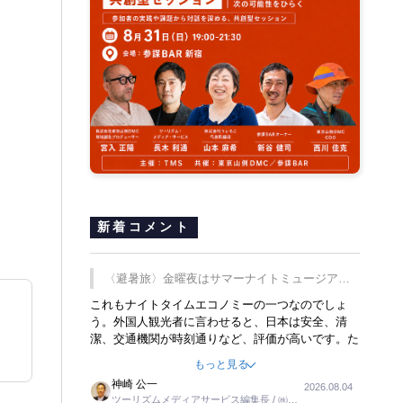
新着コメント
〈避暑旅〉金曜夜はサマーナイトミュージア
ム、都立6施設で
これもナイトタイムエコノミーの一つなのでしょ
う。外国人観光者に言わせると、日本は安全、清
潔、交通機関が時刻通りなど、評価が高いです。た
だ健全な夜の過ごし方が不足しているとのことで
もっと見る
す。そのような意味で、金曜夜にこのようなイベン
神崎 公一
2026.08.04
トが行われれば、日本人に限らず外国人にとっても
ツーリズムメディアサービス編集長 / ㈱ツ