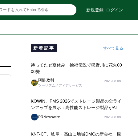
新規登録
ログイン
新着記事
すべて見る
待ってたぜ夏休み 徐福伝説で熊野川に花火60
00発
阿部 政利
2026.08.08
ツーリズムメディアサービス
KOWIN、FMS 2026でストレージ製品の全ライ
ンアップを展示：高性能ストレージ製品がAI分
野の革新を牽引
PRNewswire
2026.08.08
KNT-CT、岐阜・高山に地域DMCの新会社 観