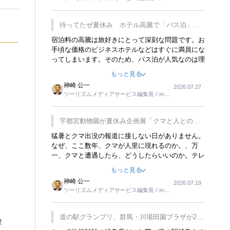
楽しみが増えるでしょうね。
ーリンクス取締役
待ってたぜ夏休み ホテル高騰で「バス泊」人
気
宿泊料の高騰は旅好きにとって深刻な問題です。お
手頃な価格のビジネスホテルなどはすぐに満員にな
ってしまいます。そのため、バス泊が人気なのは理
解できます。私ｈ学生時代、アメリカ一周の貧乏旅
もっと見る
行をした時は、移動はグレイハウンドバスでした。
神崎 公一
2026.07.27
夕方から夜の便を利用してホテル代を浮かせていま
ツーリズムメディアサービス編集長 / ㈱ツ
した。ただし、若いからできたことです。若い人が
ーリンクス取締役
夜行バスで京都に行った、青森に行ったと聞くと、
疲れが残らないのかなと思ってしまいます。
宇都宮動物園が夏休み企画展「クマと人との距
離」を7月20日から開催
猛暑とクマ出没の報道に接しない日がありません。
なぜ、ここ数年、クマが人里に現れるのか。、万
一、クマと遭遇したら、どうしたらいいのか。テレ
ビを見ながら家族と話しています。死んだふりをす
もっと見る
るなんてことは、冗談でもいえません。そんな中
神崎 公一
2026.07.19
で、この企画展はタイムリーですね。
ツーリズムメディアサービス編集長 / ㈱ツ
ーリンクス取締役
道の駅グランプリ、群馬・川場田園プラザが2連
験
覇