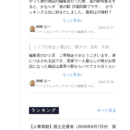
かって旅行雑誌の編集長だった際、道の駅特集をす
ると、かならず「道の駅 川場田園プラザ」 がラ
ンキング上位に顔をだしました。最初は川場村？
どこにある村なのかと思ったものですが、取材に訪
もっと見る
れ永井 彰一社長にインタビューしたら、興味深い
神崎 公一
2026.07.17
話が次々が飛び出しました。プレゼンも巧みで、今
ツーリズムメディアサービス編集長 / ㈱ツ
でも思い出すことが２つあります。一つは、従業員
ーリンクス取締役
に東京ディズニーランドを見学させ、サービス業、
接客業の何かを理解してもらっていることです。
シニアの住まい選びに「駅チカ」志向 大切な
もう一つは1800円もするプレミアムヨーグルトを
のは出かけたくなる暮らし
編集長のひと言 ご寄稿ありがとうございます。身
販売するにあたり、社内に懸念もあったそうです。
につまされる話です。実家で一人暮らしの母がお世
永井社長は、駐車場に都内ナンバーの高級外車が停
話になった施設は最寄り駅からバスで２０分くらい
まっていることに目をつけ、高級商品でも売れると
の立地でした。私の自宅からだと、１時間以上かか
確信したそうです。今回の記事を懐かしく読みまし
もっと見る
りました。母の住まいから近いという理由で、その
た。
神崎 公一
2026.07.16
施設を選択したのですが、私と妹にとっては、半日
ツーリズムメディアサービス編集長 / ㈱ツ
仕事ででした。シニアの住まい選びは、当人だけで
ーリンクス取締役
はなく、世話をする家族の足の便も考えない外池な
いと思いました。
ランキング
すべて見る
【人事異動】国土交通省（2026年8月7日付 第