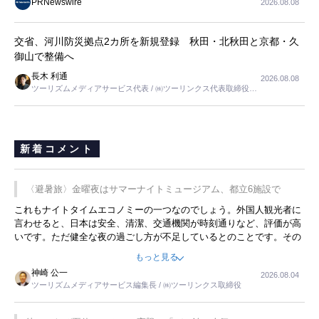
PRNewswire
2026.08.08
交省、河川防災拠点2カ所を新規登録 秋田・北秋田と京都・久
御山で整備へ
長木 利通
2026.08.08
ツーリズムメディアサービス代表 / ㈱ツーリンクス代表取締役社
長
新着コメント
〈避暑旅〉金曜夜はサマーナイトミュージアム、都立6施設で
これもナイトタイムエコノミーの一つなのでしょう。外国人観光者に
言わせると、日本は安全、清潔、交通機関が時刻通りなど、評価が高
いです。ただ健全な夜の過ごし方が不足しているとのことです。その
ような意味で、金曜夜にこのようなイベントが行われれば、日本人に
もっと見る
限らず外国人にとっても楽しみが増えるでしょうね。
神崎 公一
2026.08.04
ツーリズムメディアサービス編集長 / ㈱ツーリンクス取締役