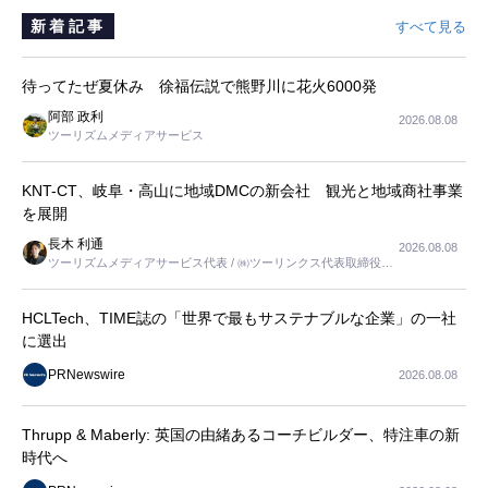
新着記事
すべて見る
待ってたぜ夏休み 徐福伝説で熊野川に花火6000発
阿部 政利
2026.08.08
ツーリズムメディアサービス
KNT-CT、岐阜・高山に地域DMCの新会社 観光と地域商社事業
を展開
長木 利通
2026.08.08
ツーリズムメディアサービス代表 / ㈱ツーリンクス代表取締役社
長
HCLTech、TIME誌の「世界で最もサステナブルな企業」の一社
に選出
PRNewswire
2026.08.08
Thrupp & Maberly: 英国の由緒あるコーチビルダー、特注車の新
時代へ