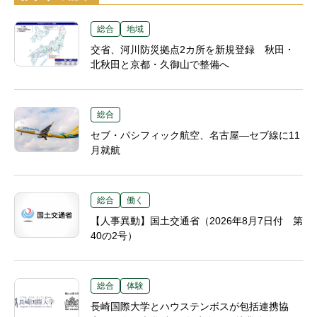
総合
地域
交省、河川防災拠点2カ所を新規登録 秋田・
北秋田と京都・久御山で整備へ
総合
セブ・パシフィック航空、名古屋―セブ線に11
月就航
総合
働く
【人事異動】国土交通省（2026年8月7日付 第
40の2号）
総合
体験
長崎国際大学とハウステンボスが包括連携協