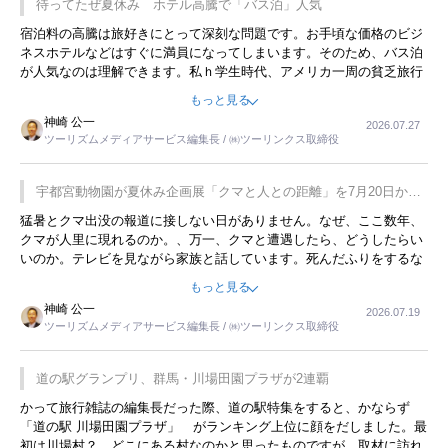
待ってたぜ夏休み ホテル高騰で「バス泊」人気
宿泊料の高騰は旅好きにとって深刻な問題です。お手頃な価格のビジ
ネスホテルなどはすぐに満員になってしまいます。そのため、バス泊
が人気なのは理解できます。私ｈ学生時代、アメリカ一周の貧乏旅行
をした時は、移動はグレイハウンドバスでした。夕方から夜の便を利
もっと見る
用してホテル代を浮かせていました。ただし、若いからできたことで
神崎 公一
2026.07.27
す。若い人が夜行バスで京都に行った、青森に行ったと聞くと、疲れ
ツーリズムメディアサービス編集長 / ㈱ツーリンクス取締役
が残らないのかなと思ってしまいます。
宇都宮動物園が夏休み企画展「クマと人との距離」を7月20日から
開催
猛暑とクマ出没の報道に接しない日がありません。なぜ、ここ数年、
クマが人里に現れるのか。、万一、クマと遭遇したら、どうしたらい
いのか。テレビを見ながら家族と話しています。死んだふりをするな
んてことは、冗談でもいえません。そんな中で、この企画展はタイム
もっと見る
リーですね。
神崎 公一
2026.07.19
ツーリズムメディアサービス編集長 / ㈱ツーリンクス取締役
道の駅グランプリ、群馬・川場田園プラザが2連覇
かって旅行雑誌の編集長だった際、道の駅特集をすると、かならず
「道の駅 川場田園プラザ」 がランキング上位に顔をだしました。最
初は川場村？ どこにある村なのかと思ったものですが、取材に訪れ