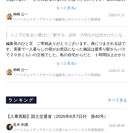
永井 彰一社長にインタビューしたら、興味深い話が次々が飛び出しま
もっと見る
した。プレゼンも巧みで、今でも思い出すことが２つあります。一つ
神崎 公一
2026.07.17
は、従業員に東京ディズニーランドを見学させ、サービス業、接客業
ツーリズムメディアサービス編集長 / ㈱ツーリンクス取締役
の何かを理解してもらっていることです。 もう一つは1800円もする
プレミアムヨーグルトを販売するにあたり、社内に懸念もあったそう
です。永井社長は、駐車場に都内ナンバーの高級外車が停まっている
シニアの住まい選びに「駅チカ」志向 大切なのは出かけたくなる
ことに目をつけ、高級商品でも売れると確信したそうです。今回の記
暮らし
編集長のひと言 ご寄稿ありがとうございます。身につまされる話で
事を懐かしく読みました。
す。実家で一人暮らしの母がお世話になった施設は最寄り駅からバス
で２０分くらいの立地でした。私の自宅からだと、１時間以上かかり
ました。母の住まいから近いという理由で、その施設を選択したので
もっと見る
すが、私と妹にとっては、半日仕事ででした。シニアの住まい選び
神崎 公一
2026.07.16
は、当人だけではなく、世話をする家族の足の便も考えない外池ない
ツーリズムメディアサービス編集長 / ㈱ツーリンクス取締役
と思いました。
ランキング
すべて見る
【人事異動】国土交通省（2026年8月7日付 第40号）
長木 利通
2026.08.06
ツーリズムメディアサービス代表 / ㈱ツーリンクス代表取締役社