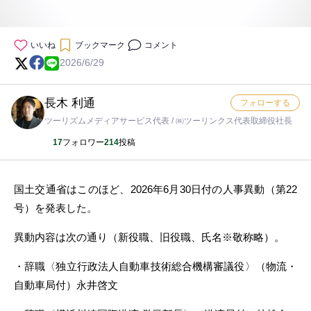
いいね
ブックマーク
コメント
2026/6/29
長木 利通
フォローする
ツーリズムメディアサービス代表 / ㈱ツーリンクス代表取締役社長
17
フォロワー
214
投稿
国土交通省はこのほど、2026年6月30日付の人事異動（第22
号）を発表した。
異動内容は次の通り（新役職、旧役職、氏名※敬称略）。
・辞職〈独立行政法人自動車技術総合機構審議役〉（物流・
自動車局付）永井啓文