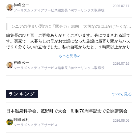
した。プレゼンも巧みで、今でも思い出すことが２つあります。一つ
神崎 公一
2026.07.17
は、従業員に東京ディズニーランドを見学させ、サービス業、接客業
ツーリズムメディアサービス編集長 / ㈱ツーリンクス取締役
の何かを理解してもらっていることです。 もう一つは1800円もする
プレミアムヨーグルトを販売するにあたり、社内に懸念もあったそう
です。永井社長は、駐車場に都内ナンバーの高級外車が停まっている
シニアの住まい選びに「駅チカ」志向 大切なのは出かけたくなる
ことに目をつけ、高級商品でも売れると確信したそうです。今回の記
暮らし
編集長のひと言 ご寄稿ありがとうございます。身につまされる話で
事を懐かしく読みました。
す。実家で一人暮らしの母がお世話になった施設は最寄り駅からバス
で２０分くらいの立地でした。私の自宅からだと、１時間以上かかり
ました。母の住まいから近いという理由で、その施設を選択したので
もっと見る
すが、私と妹にとっては、半日仕事ででした。シニアの住まい選び
神崎 公一
2026.07.16
は、当人だけではなく、世話をする家族の足の便も考えない外池ない
ツーリズムメディアサービス編集長 / ㈱ツーリンクス取締役
と思いました。
ランキング
すべて見る
日本温泉科学会、菰野町で大会 町制70周年記念で公開講演会
阿部 政利
2026.08.06
ツーリズムメディアサービス