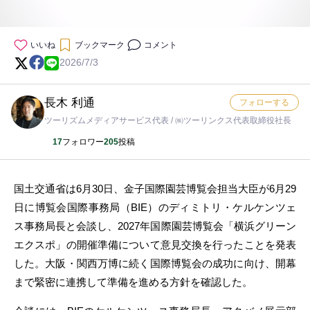
いいね
ブックマーク
コメント
2026/7/3
長木 利通
フォローする
ツーリズムメディアサービス代表 / ㈱ツーリンクス代表取締役社長
17
フォロワー
205
投稿
国土交通省は6月30日、金子国際園芸博覧会担当大臣が6月29
日に博覧会国際事務局（BIE）のディミトリ・ケルケンツェ
ス事務局長と会談し、2027年国際園芸博覧会「横浜グリーン
エクスポ」の開催準備について意見交換を行ったことを発表
した。大阪・関西万博に続く国際博覧会の成功に向け、開幕
まで緊密に連携して準備を進める方針を確認した。