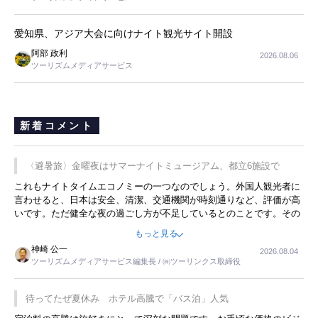
愛知県、アジア大会に向けナイト観光サイト開設
阿部 政利
2026.08.06
ツーリズムメディアサービス
新着コメント
〈避暑旅〉金曜夜はサマーナイトミュージアム、都立6施設で
これもナイトタイムエコノミーの一つなのでしょう。外国人観光者に
言わせると、日本は安全、清潔、交通機関が時刻通りなど、評価が高
いです。ただ健全な夜の過ごし方が不足しているとのことです。その
ような意味で、金曜夜にこのようなイベントが行われれば、日本人に
もっと見る
限らず外国人にとっても楽しみが増えるでしょうね。
神崎 公一
2026.08.04
ツーリズムメディアサービス編集長 / ㈱ツーリンクス取締役
待ってたぜ夏休み ホテル高騰で「バス泊」人気