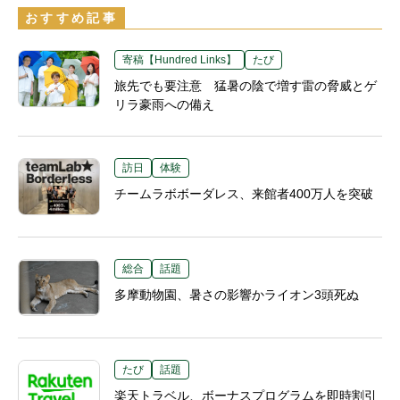
おすすめ記事
寄稿【Hundred Links】
たび
旅先でも要注意 猛暑の陰で増す雷の脅威とゲ
リラ豪雨への備え
訪日
体験
チームラボボーダレス、来館者400万人を突破
総合
話題
多摩動物園、暑さの影響かライオン3頭死ぬ
たび
話題
楽天トラベル、ボーナスプログラムを即時割引