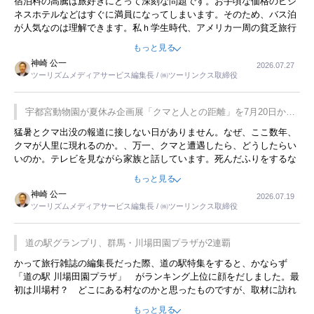
宿泊料の高騰は旅好きにとって深刻な問題です。お手頃な価格のビジ
ネスホテルなどはすぐに満員になってしまいます。そのため、バス泊
が人気なのは理解できます。私ｈ学生時代、アメリカ一周の貧乏旅行
をした時は、移動はグレイハウンドバスでした。夕方から夜の便を利
もっと見る
用してホテル代を浮かせていました。ただし、若いからできたことで
神崎 公一
2026.07.27
す。若い人が夜行バスで京都に行った、青森に行ったと聞くと、疲れ
ツーリズムメディアサービス編集長 / ㈱ツーリンクス取締役
が残らないのかなと思ってしまいます。
宇都宮動物園が夏休み企画展「クマと人との距離」を7月20日から
開催
猛暑とクマ出没の報道に接しない日がありません。なぜ、ここ数年、
クマが人里に現れるのか。、万一、クマと遭遇したら、どうしたらい
いのか。テレビを見ながら家族と話しています。死んだふりをするな
んてことは、冗談でもいえません。そんな中で、この企画展はタイム
もっと見る
リーですね。
神崎 公一
2026.07.19
ツーリズムメディアサービス編集長 / ㈱ツーリンクス取締役
道の駅グランプリ、群馬・川場田園プラザが2連覇
かって旅行雑誌の編集長だった際、道の駅特集をすると、かならず
「道の駅 川場田園プラザ」 がランキング上位に顔をだしました。最
初は川場村？ どこにある村なのかと思ったものですが、取材に訪れ
永井 彰一社長にインタビューしたら、興味深い話が次々が飛び出しま
もっと見る