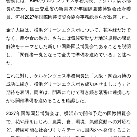
会談には、BIEのケルケンツェス事務局長、アクバノ展示部
長のほか、国土交通省の新美2027年国際園芸博覧会政府委
員、河村2027年国際園芸博覧会協会事務総長らが出席した。
金子大臣は、横浜グリーンエクスポについて、花や緑だけで
なく、農や食の魅力、さらには気候変動など地球規模の課題
解決をテーマとした新しい国際園芸博覧会であることを説明
し、「関係者一丸となって全力で準備を進めている」と述べ
た。
これに対し、ケルケンツェス事務局長は「大阪・関西万博の
成功に続き、横浜グリーンエクスポも成功させましょう」と
期待を表明。両者は、開幕に向けて引き続き緊密に連携しな
がら開催準備を進めることを確認した。
2027年国際園芸博覧会は、横浜市で開催予定の国際博覧会
で、花や緑をはじめ、農業、食、環境、気候変動への対応な
ど、持続可能な社会づくりをテーマに国内外へ発信すること