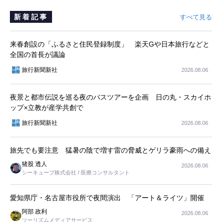
新着記事
すべて見る
来春創設の「ふるさと住民登録制度」 楽天Gや日本旅行などと
全国の首長が議論
旅行新聞新社
2026.08.06
夜景と都市伝説を巡る夜のバスツアーを企画 日の丸・スカイホ
ップ×立教が産学共創で
旅行新聞新社
2026.08.06
旅先でも要注意 猛暑の陰で増す雷の脅威とゲリラ豪雨への備え
猪股 透人
2026.08.06
シーキューブ株式会社 / 医療コンサルタント
愛知県庁・名古屋市役所で夜間演出 「アート＆ライツ」開催
阿部 政利
2026.08.06
ツーリズムメディアサービス