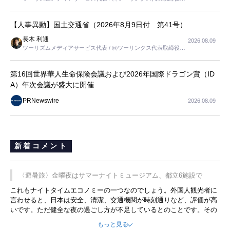
長
【人事異動】国土交通省（2026年8月9日付 第41号）
長木 利通
2026.08.09
ツーリズムメディアサービス代表 / ㈱ツーリンクス代表取締役社
長
第16回世界華人生命保険会議および2026年国際ドラゴン賞（ID
A）年次会議が盛大に開催
PRNewswire
2026.08.09
新着コメント
〈避暑旅〉金曜夜はサマーナイトミュージアム、都立6施設で
これもナイトタイムエコノミーの一つなのでしょう。外国人観光者に
言わせると、日本は安全、清潔、交通機関が時刻通りなど、評価が高
いです。ただ健全な夜の過ごし方が不足しているとのことです。その
ような意味で、金曜夜にこのようなイベントが行われれば、日本人に
もっと見る
限らず外国人にとっても楽しみが増えるでしょうね。