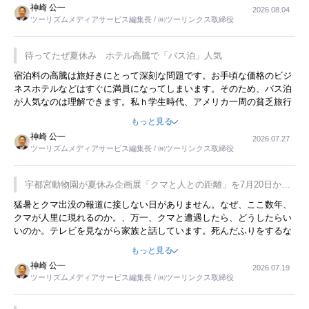
神崎 公一
2026.08.04
ツーリズムメディアサービス編集長 / ㈱ツーリンクス取締役
待ってたぜ夏休み ホテル高騰で「バス泊」人気
宿泊料の高騰は旅好きにとって深刻な問題です。お手頃な価格のビジ
ネスホテルなどはすぐに満員になってしまいます。そのため、バス泊
が人気なのは理解できます。私ｈ学生時代、アメリカ一周の貧乏旅行
をした時は、移動はグレイハウンドバスでした。夕方から夜の便を利
もっと見る
用してホテル代を浮かせていました。ただし、若いからできたことで
神崎 公一
2026.07.27
す。若い人が夜行バスで京都に行った、青森に行ったと聞くと、疲れ
ツーリズムメディアサービス編集長 / ㈱ツーリンクス取締役
が残らないのかなと思ってしまいます。
宇都宮動物園が夏休み企画展「クマと人との距離」を7月20日から
開催
猛暑とクマ出没の報道に接しない日がありません。なぜ、ここ数年、
クマが人里に現れるのか。、万一、クマと遭遇したら、どうしたらい
いのか。テレビを見ながら家族と話しています。死んだふりをするな
んてことは、冗談でもいえません。そんな中で、この企画展はタイム
もっと見る
リーですね。
神崎 公一
2026.07.19
ツーリズムメディアサービス編集長 / ㈱ツーリンクス取締役