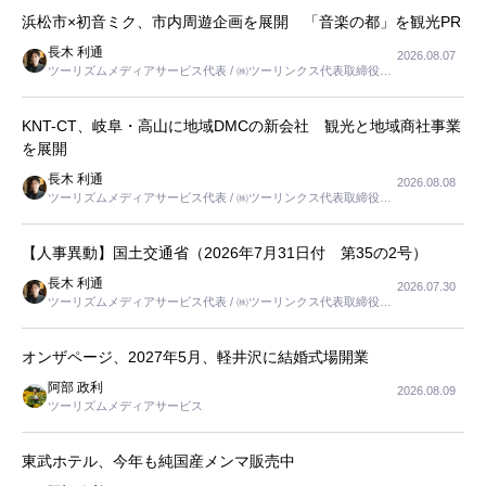
浜松市×初音ミク、市内周遊企画を展開 「音楽の都」を観光PR
長木 利通
2026.08.07
ツーリズムメディアサービス代表 / ㈱ツーリンクス代表取締役社
長
KNT-CT、岐阜・高山に地域DMCの新会社 観光と地域商社事業
を展開
長木 利通
2026.08.08
ツーリズムメディアサービス代表 / ㈱ツーリンクス代表取締役社
長
【人事異動】国土交通省（2026年7月31日付 第35の2号）
長木 利通
2026.07.30
ツーリズムメディアサービス代表 / ㈱ツーリンクス代表取締役社
長
オンザページ、2027年5月、軽井沢に結婚式場開業
阿部 政利
2026.08.09
ツーリズムメディアサービス
東武ホテル、今年も純国産メンマ販売中