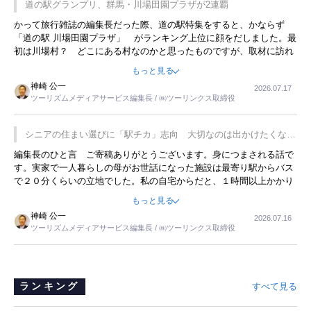
道の駅グランプリ、群馬・川場田園プラザが2連覇
かって旅行雑誌の編集長だった際、道の駅特集をすると、かならず
「道の駅 川場田園プラザ」 がランキング上位に顔をだしました。最
初は川場村？ どこにある村なのかと思ったものですが、取材に訪れ
永井 彰一社長にインタビューしたら、興味深い話が次々が飛び出しま
もっと見る
した。プレゼンも巧みで、今でも思い出すことが２つあります。一つ
神崎 公一
2026.07.17
は、従業員に東京ディズニーランドを見学させ、サービス業、接客業
ツーリズムメディアサービス編集長 / ㈱ツーリンクス取締役
の何かを理解してもらっていることです。 もう一つは1800円もする
プレミアムヨーグルトを販売するにあたり、社内に懸念もあったそう
です。永井社長は、駐車場に都内ナンバーの高級外車が停まっている
シニアの住まい選びに「駅チカ」志向 大切なのは出かけたくなる
ことに目をつけ、高級商品でも売れると確信したそうです。今回の記
暮らし
編集長のひと言 ご寄稿ありがとうございます。身につまされる話で
事を懐かしく読みました。
す。実家で一人暮らしの母がお世話になった施設は最寄り駅からバス
で２０分くらいの立地でした。私の自宅からだと、１時間以上かかり
ました。母の住まいから近いという理由で、その施設を選択したので
もっと見る
すが、私と妹にとっては、半日仕事ででした。シニアの住まい選び
神崎 公一
2026.07.16
は、当人だけではなく、世話をする家族の足の便も考えない外池ない
ツーリズムメディアサービス編集長 / ㈱ツーリンクス取締役
と思いました。
ランキング
すべて見る