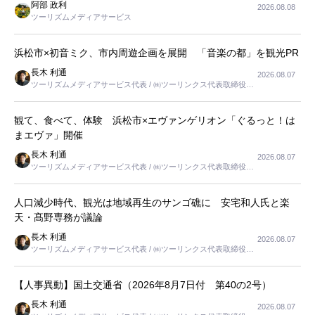
阿部 政利
2026.08.08
ツーリズムメディアサービス
浜松市×初音ミク、市内周遊企画を展開 「音楽の都」を観光PR
長木 利通
2026.08.07
ツーリズムメディアサービス代表 / ㈱ツーリンクス代表取締役社
長
観て、食べて、体験 浜松市×エヴァンゲリオン「ぐるっと！は
まエヴァ」開催
長木 利通
2026.08.07
ツーリズムメディアサービス代表 / ㈱ツーリンクス代表取締役社
長
人口減少時代、観光は地域再生のサンゴ礁に 安宅和人氏と楽
天・髙野専務が議論
長木 利通
2026.08.07
ツーリズムメディアサービス代表 / ㈱ツーリンクス代表取締役社
長
【人事異動】国土交通省（2026年8月7日付 第40の2号）
長木 利通
2026.08.07