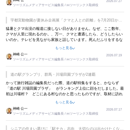
神崎 公一
2026.07.27
す。若い人が夜行バスで京都に行った、青森に行ったと聞くと、疲れ
ツーリズムメディアサービス編集長 / ㈱ツーリンクス取締役
が残らないのかなと思ってしまいます。
宇都宮動物園が夏休み企画展「クマと人との距離」を7月20日から
開催
猛暑とクマ出没の報道に接しない日がありません。なぜ、ここ数年、
クマが人里に現れるのか。、万一、クマと遭遇したら、どうしたらい
いのか。テレビを見ながら家族と話しています。死んだふりをするな
んてことは、冗談でもいえません。そんな中で、この企画展はタイム
もっと見る
リーですね。
神崎 公一
2026.07.19
ツーリズムメディアサービス編集長 / ㈱ツーリンクス取締役
道の駅グランプリ、群馬・川場田園プラザが2連覇
かって旅行雑誌の編集長だった際、道の駅特集をすると、かならず
「道の駅 川場田園プラザ」 がランキング上位に顔をだしました。最
初は川場村？ どこにある村なのかと思ったものですが、取材に訪れ
永井 彰一社長にインタビューしたら、興味深い話が次々が飛び出しま
もっと見る
した。プレゼンも巧みで、今でも思い出すことが２つあります。一つ
神崎 公一
2026.07.17
は、従業員に東京ディズニーランドを見学させ、サービス業、接客業
ツーリズムメディアサービス編集長 / ㈱ツーリンクス取締役
の何かを理解してもらっていることです。 もう一つは1800円もする
プレミアムヨーグルトを販売するにあたり、社内に懸念もあったそう
です。永井社長は、駐車場に都内ナンバーの高級外車が停まっている
シニアの住まい選びに「駅チカ」志向 大切なのは出かけたくなる