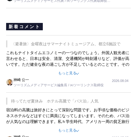
ツーリズムメディアサービス代表 / ㈱ツーリンクス代表取締役社
長
新着コメント
〈避暑旅〉金曜夜はサマーナイトミュージアム、都立6施設で
これもナイトタイムエコノミーの一つなのでしょう。外国人観光者に
言わせると、日本は安全、清潔、交通機関が時刻通りなど、評価が高
いです。ただ健全な夜の過ごし方が不足しているとのことです。その
ような意味で、金曜夜にこのようなイベントが行われれば、日本人に
もっと見る
限らず外国人にとっても楽しみが増えるでしょうね。
神崎 公一
2026.08.04
ツーリズムメディアサービス編集長 / ㈱ツーリンクス取締役
待ってたぜ夏休み ホテル高騰で「バス泊」人気
宿泊料の高騰は旅好きにとって深刻な問題です。お手頃な価格のビジ
ネスホテルなどはすぐに満員になってしまいます。そのため、バス泊
が人気なのは理解できます。私ｈ学生時代、アメリカ一周の貧乏旅行
をした時は、移動はグレイハウンドバスでした。夕方から夜の便を利
もっと見る
用してホテル代を浮かせていました。ただし、若いからできたことで