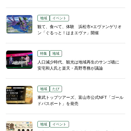
地域
イベント
観て、食べて、体験 浜松市×エヴァンゲリオ
ン「ぐるっと！はまエヴァ」開催
特集
地域
人口減少時代、観光は地域再生のサンゴ礁に
安宅和人氏と楽天・髙野専務が議論
地域
たび
東武トップツアーズ、富山市公式NFT「ゴール
ドパスポート」を発売
地域
イベント