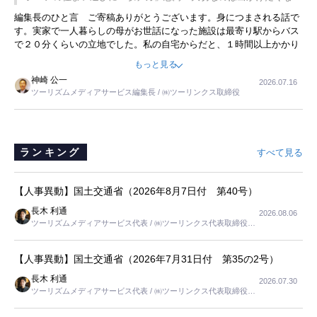
ことに目をつけ、高級商品でも売れると確信したそうです。今回の記
暮らし
編集長のひと言 ご寄稿ありがとうございます。身につまされる話で
事を懐かしく読みました。
す。実家で一人暮らしの母がお世話になった施設は最寄り駅からバス
で２０分くらいの立地でした。私の自宅からだと、１時間以上かかり
ました。母の住まいから近いという理由で、その施設を選択したので
もっと見る
すが、私と妹にとっては、半日仕事ででした。シニアの住まい選び
神崎 公一
2026.07.16
は、当人だけではなく、世話をする家族の足の便も考えない外池ない
ツーリズムメディアサービス編集長 / ㈱ツーリンクス取締役
と思いました。
ランキング
すべて見る
【人事異動】国土交通省（2026年8月7日付 第40号）
長木 利通
2026.08.06
ツーリズムメディアサービス代表 / ㈱ツーリンクス代表取締役社
長
【人事異動】国土交通省（2026年7月31日付 第35の2号）
長木 利通
2026.07.30
ツーリズムメディアサービス代表 / ㈱ツーリンクス代表取締役社
長