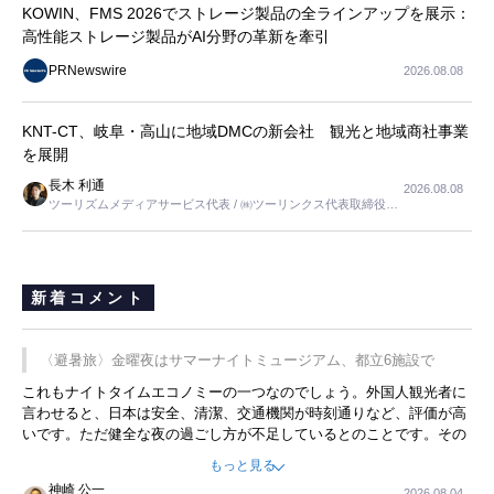
KOWIN、FMS 2026でストレージ製品の全ラインアップを展示：
高性能ストレージ製品がAI分野の革新を牽引
PRNewswire
2026.08.08
KNT-CT、岐阜・高山に地域DMCの新会社 観光と地域商社事業
を展開
長木 利通
2026.08.08
ツーリズムメディアサービス代表 / ㈱ツーリンクス代表取締役社
長
新着コメント
〈避暑旅〉金曜夜はサマーナイトミュージアム、都立6施設で
これもナイトタイムエコノミーの一つなのでしょう。外国人観光者に
言わせると、日本は安全、清潔、交通機関が時刻通りなど、評価が高
いです。ただ健全な夜の過ごし方が不足しているとのことです。その
ような意味で、金曜夜にこのようなイベントが行われれば、日本人に
もっと見る
限らず外国人にとっても楽しみが増えるでしょうね。
神崎 公一
2026.08.04