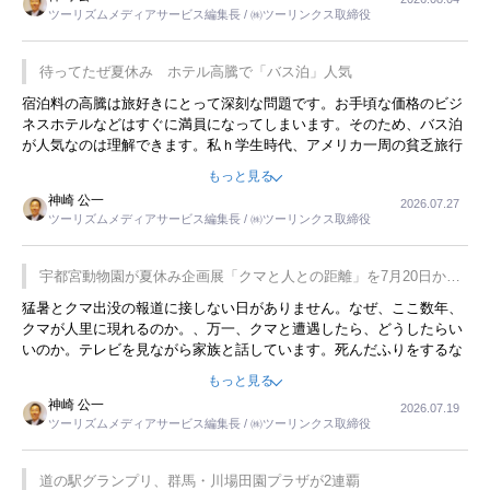
ツーリズムメディアサービス編集長 / ㈱ツーリンクス取締役
待ってたぜ夏休み ホテル高騰で「バス泊」人気
宿泊料の高騰は旅好きにとって深刻な問題です。お手頃な価格のビジ
ネスホテルなどはすぐに満員になってしまいます。そのため、バス泊
が人気なのは理解できます。私ｈ学生時代、アメリカ一周の貧乏旅行
をした時は、移動はグレイハウンドバスでした。夕方から夜の便を利
もっと見る
用してホテル代を浮かせていました。ただし、若いからできたことで
神崎 公一
2026.07.27
す。若い人が夜行バスで京都に行った、青森に行ったと聞くと、疲れ
ツーリズムメディアサービス編集長 / ㈱ツーリンクス取締役
が残らないのかなと思ってしまいます。
宇都宮動物園が夏休み企画展「クマと人との距離」を7月20日から
開催
猛暑とクマ出没の報道に接しない日がありません。なぜ、ここ数年、
クマが人里に現れるのか。、万一、クマと遭遇したら、どうしたらい
いのか。テレビを見ながら家族と話しています。死んだふりをするな
んてことは、冗談でもいえません。そんな中で、この企画展はタイム
もっと見る
リーですね。
神崎 公一
2026.07.19
ツーリズムメディアサービス編集長 / ㈱ツーリンクス取締役
道の駅グランプリ、群馬・川場田園プラザが2連覇