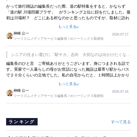
かって旅行雑誌の編集長だった際、道の駅特集をすると、かならず
「道の駅 川場田園プラザ」 がランキング上位に顔をだしました。最
初は川場村？ どこにある村なのかと思ったものですが、取材に訪れ
永井 彰一社長にインタビューしたら、興味深い話が次々が飛び出しま
もっと見る
した。プレゼンも巧みで、今でも思い出すことが２つあります。一つ
神崎 公一
2026.07.17
は、従業員に東京ディズニーランドを見学させ、サービス業、接客業
ツーリズムメディアサービス編集長 / ㈱ツーリンクス取締役
の何かを理解してもらっていることです。 もう一つは1800円もする
プレミアムヨーグルトを販売するにあたり、社内に懸念もあったそう
です。永井社長は、駐車場に都内ナンバーの高級外車が停まっている
シニアの住まい選びに「駅チカ」志向 大切なのは出かけたくなる
ことに目をつけ、高級商品でも売れると確信したそうです。今回の記
暮らし
編集長のひと言 ご寄稿ありがとうございます。身につまされる話で
事を懐かしく読みました。
す。実家で一人暮らしの母がお世話になった施設は最寄り駅からバス
で２０分くらいの立地でした。私の自宅からだと、１時間以上かかり
ました。母の住まいから近いという理由で、その施設を選択したので
もっと見る
すが、私と妹にとっては、半日仕事ででした。シニアの住まい選び
神崎 公一
2026.07.16
は、当人だけではなく、世話をする家族の足の便も考えない外池ない
ツーリズムメディアサービス編集長 / ㈱ツーリンクス取締役
と思いました。
ランキング
すべて見る