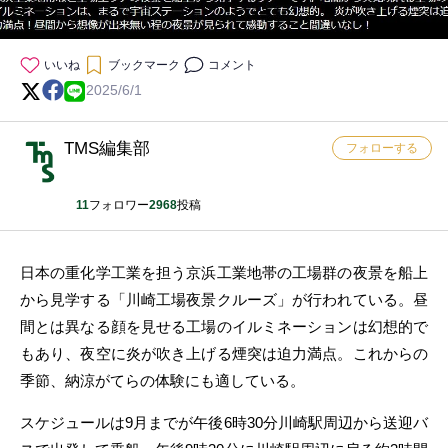
いいね
ブックマーク
コメント
2025/6/1
TMS編集部
フォローする
11
フォロワー
2968
投稿
日本の重化学工業を担う京浜工業地帯の工場群の夜景を船上
から見学する「川崎工場夜景クルーズ」が行われている。昼
間とは異なる顔を見せる工場のイルミネーションは幻想的で
もあり、夜空に炎が吹き上げる煙突は迫力満点。これからの
季節、納涼がてらの体験にも適している。
スケジュールは9月までが午後6時30分川崎駅周辺から送迎バ