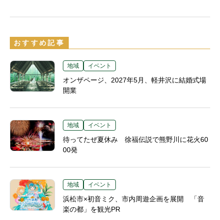
おすすめ記事
地域
イベント
オンザページ、2027年5月、軽井沢に結婚式場
開業
地域
イベント
待ってたぜ夏休み 徐福伝説で熊野川に花火60
00発
地域
イベント
浜松市×初音ミク、市内周遊企画を展開 「音
楽の都」を観光PR