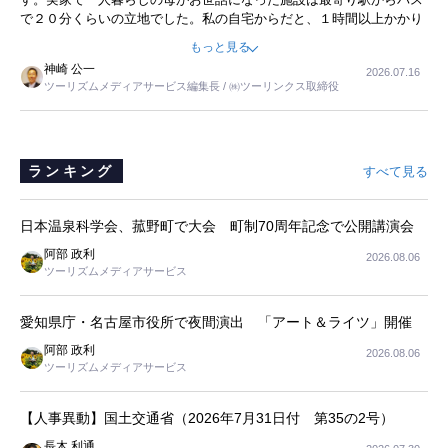
で２０分くらいの立地でした。私の自宅からだと、１時間以上かかり
ました。母の住まいから近いという理由で、その施設を選択したので
もっと見る
すが、私と妹にとっては、半日仕事ででした。シニアの住まい選び
神崎 公一
2026.07.16
は、当人だけではなく、世話をする家族の足の便も考えない外池ない
ツーリズムメディアサービス編集長 / ㈱ツーリンクス取締役
と思いました。
ランキング
すべて見る
日本温泉科学会、菰野町で大会 町制70周年記念で公開講演会
阿部 政利
2026.08.06
ツーリズムメディアサービス
愛知県庁・名古屋市役所で夜間演出 「アート＆ライツ」開催
阿部 政利
2026.08.06
ツーリズムメディアサービス
【人事異動】国土交通省（2026年7月31日付 第35の2号）
長木 利通