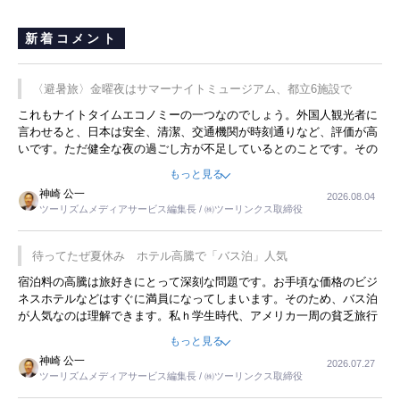
新着コメント
〈避暑旅〉金曜夜はサマーナイトミュージアム、都立6施設で
これもナイトタイムエコノミーの一つなのでしょう。外国人観光者に
言わせると、日本は安全、清潔、交通機関が時刻通りなど、評価が高
いです。ただ健全な夜の過ごし方が不足しているとのことです。その
ような意味で、金曜夜にこのようなイベントが行われれば、日本人に
もっと見る
限らず外国人にとっても楽しみが増えるでしょうね。
神崎 公一
2026.08.04
ツーリズムメディアサービス編集長 / ㈱ツーリンクス取締役
待ってたぜ夏休み ホテル高騰で「バス泊」人気
宿泊料の高騰は旅好きにとって深刻な問題です。お手頃な価格のビジ
ネスホテルなどはすぐに満員になってしまいます。そのため、バス泊
が人気なのは理解できます。私ｈ学生時代、アメリカ一周の貧乏旅行
をした時は、移動はグレイハウンドバスでした。夕方から夜の便を利
もっと見る
用してホテル代を浮かせていました。ただし、若いからできたことで
神崎 公一
2026.07.27
す。若い人が夜行バスで京都に行った、青森に行ったと聞くと、疲れ
ツーリズムメディアサービス編集長 / ㈱ツーリンクス取締役
が残らないのかなと思ってしまいます。