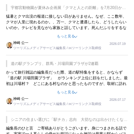
宇都宮動物園が夏休み企画展「クマと人との距離」を7月20日から
開催
猛暑とクマ出没の報道に接しない日がありません。なぜ、ここ数年、
クマが人里に現れるのか。、万一、クマと遭遇したら、どうしたらい
いのか。テレビを見ながら家族と話しています。死んだふりをするな
んてことは、冗談でもいえません。そんな中で、この企画展はタイム
もっと見る
リーですね。
神崎 公一
2026.07.19
ツーリズムメディアサービス編集長 / ㈱ツーリンクス取締役
道の駅グランプリ、群馬・川場田園プラザが2連覇
かって旅行雑誌の編集長だった際、道の駅特集をすると、かならず
「道の駅 川場田園プラザ」 がランキング上位に顔をだしました。最
初は川場村？ どこにある村なのかと思ったものですが、取材に訪れ
永井 彰一社長にインタビューしたら、興味深い話が次々が飛び出しま
もっと見る
した。プレゼンも巧みで、今でも思い出すことが２つあります。一つ
神崎 公一
2026.07.17
は、従業員に東京ディズニーランドを見学させ、サービス業、接客業
ツーリズムメディアサービス編集長 / ㈱ツーリンクス取締役
の何かを理解してもらっていることです。 もう一つは1800円もする
プレミアムヨーグルトを販売するにあたり、社内に懸念もあったそう
です。永井社長は、駐車場に都内ナンバーの高級外車が停まっている
シニアの住まい選びに「駅チカ」志向 大切なのは出かけたくなる
ことに目をつけ、高級商品でも売れると確信したそうです。今回の記
暮らし
編集長のひと言 ご寄稿ありがとうございます。身につまされる話で
事を懐かしく読みました。
す。実家で一人暮らしの母がお世話になった施設は最寄り駅からバス