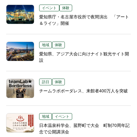
イベント
体験
愛知県庁・名古屋市役所で夜間演出 「アート
＆ライツ」開催
地域
体験
愛知県、アジア大会に向けナイト観光サイト開
設
訪日
体験
チームラボボーダレス、来館者400万人を突破
地域
イベント
日本温泉科学会、菰野町で大会 町制70周年記
念で公開講演会