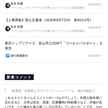
長木 利通
2026.08.07
ツーリズムメディアサービス代表 / ㈱ツーリンクス代表取締役社
長
【人事異動】国土交通省（2026年8月7日付 第40の2号）
長木 利通
2026.08.07
ツーリズムメディアサービス代表 / ㈱ツーリンクス代表取締役社
長
東武トップツアーズ、富山市公式NFT「ゴールドパスポート」を
発売
旅行新聞新社
2026.08.07
新着コメント
〈避暑旅〉金曜夜はサマーナイトミュージアム、都立6施設で
これもナイトタイムエコノミーの一つなのでしょう。外国人観光者に
言わせると、日本は安全、清潔、交通機関が時刻通りなど、評価が高
いです。ただ健全な夜の過ごし方が不足しているとのことです。その