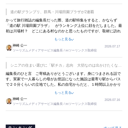
道の駅グランプリ、群馬・川場田園プラザが2連覇
かって旅行雑誌の編集長だった際、道の駅特集をすると、かならず
「道の駅 川場田園プラザ」 がランキング上位に顔をだしました。最
初は川場村？ どこにある村なのかと思ったものですが、取材に訪れ
永井 彰一社長にインタビューしたら、興味深い話が次々が飛び出しま
もっと見る
した。プレゼンも巧みで、今でも思い出すことが２つあります。一つ
神崎 公一
2026.07.17
は、従業員に東京ディズニーランドを見学させ、サービス業、接客業
ツーリズムメディアサービス編集長 / ㈱ツーリンクス取締役
の何かを理解してもらっていることです。 もう一つは1800円もする
プレミアムヨーグルトを販売するにあたり、社内に懸念もあったそう
です。永井社長は、駐車場に都内ナンバーの高級外車が停まっている
シニアの住まい選びに「駅チカ」志向 大切なのは出かけたくなる
ことに目をつけ、高級商品でも売れると確信したそうです。今回の記
暮らし
編集長のひと言 ご寄稿ありがとうございます。身につまされる話で
事を懐かしく読みました。
す。実家で一人暮らしの母がお世話になった施設は最寄り駅からバス
で２０分くらいの立地でした。私の自宅からだと、１時間以上かかり
ました。母の住まいから近いという理由で、その施設を選択したので
もっと見る
すが、私と妹にとっては、半日仕事ででした。シニアの住まい選び
神崎 公一
2026.07.16
は、当人だけではなく、世話をする家族の足の便も考えない外池ない
ツーリズムメディアサービス編集長 / ㈱ツーリンクス取締役
と思いました。
ランキング