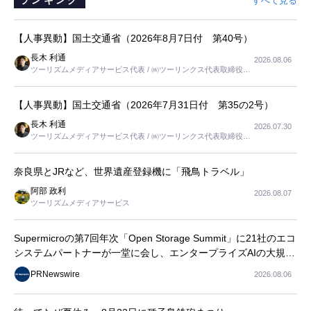
すべて見る
【人事異動】国土交通省（2026年8月7日付 第40号）
長木 利通
2026.08.06
ツーリズムメディアサービス代表 / ㈱ツーリンクス代表取締役社
長
【人事異動】国土交通省（2026年7月31日付 第35の2号）
長木 利通
2026.07.30
ツーリズムメディアサービス代表 / ㈱ツーリンクス代表取締役社
長
奈良県とJRなど、世界遺産登録機に「飛鳥トラベル」
阿部 政利
2026.08.07
ツーリズムメディアサービス
Supermicroの第7回年次「Open Storage Summit」に21社のエコ
システムパートナーが一堂に会し、エンタープライズAIの大規模
導入に関する実践的なガイダンスを共有
PRNewswire
2026.08.06