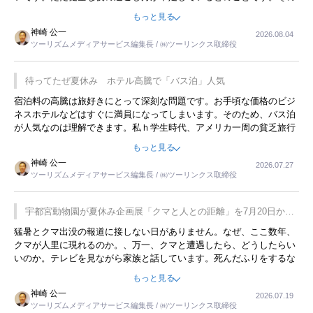
ような意味で、金曜夜にこのようなイベントが行われれば、日本人に
もっと見る
限らず外国人にとっても楽しみが増えるでしょうね。
神崎 公一
2026.08.04
ツーリズムメディアサービス編集長 / ㈱ツーリンクス取締役
待ってたぜ夏休み ホテル高騰で「バス泊」人気
宿泊料の高騰は旅好きにとって深刻な問題です。お手頃な価格のビジ
ネスホテルなどはすぐに満員になってしまいます。そのため、バス泊
が人気なのは理解できます。私ｈ学生時代、アメリカ一周の貧乏旅行
をした時は、移動はグレイハウンドバスでした。夕方から夜の便を利
もっと見る
用してホテル代を浮かせていました。ただし、若いからできたことで
神崎 公一
2026.07.27
す。若い人が夜行バスで京都に行った、青森に行ったと聞くと、疲れ
ツーリズムメディアサービス編集長 / ㈱ツーリンクス取締役
が残らないのかなと思ってしまいます。
宇都宮動物園が夏休み企画展「クマと人との距離」を7月20日から
開催
猛暑とクマ出没の報道に接しない日がありません。なぜ、ここ数年、
クマが人里に現れるのか。、万一、クマと遭遇したら、どうしたらい
いのか。テレビを見ながら家族と話しています。死んだふりをするな
んてことは、冗談でもいえません。そんな中で、この企画展はタイム
もっと見る
リーですね。
神崎 公一
2026.07.19
ツーリズムメディアサービス編集長 / ㈱ツーリンクス取締役