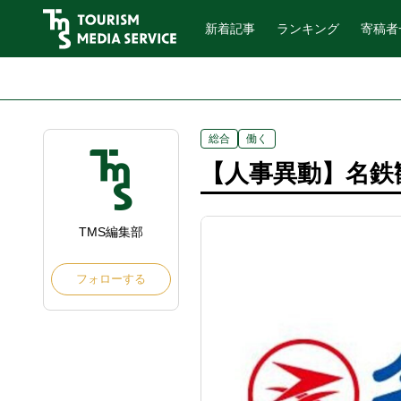
新着記事
ランキング
寄稿者
総合
働く
【人事異動】名鉄観
TMS編集部
フォローする