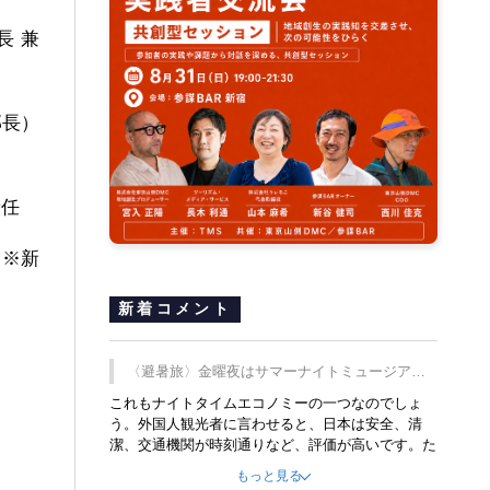
長 兼
部長）
新任
 ※新
新着コメント
〈避暑旅〉金曜夜はサマーナイトミュージア
ム、都立6施設で
これもナイトタイムエコノミーの一つなのでしょ
う。外国人観光者に言わせると、日本は安全、清
潔、交通機関が時刻通りなど、評価が高いです。た
だ健全な夜の過ごし方が不足しているとのことで
もっと見る
す。そのような意味で、金曜夜にこのようなイベン