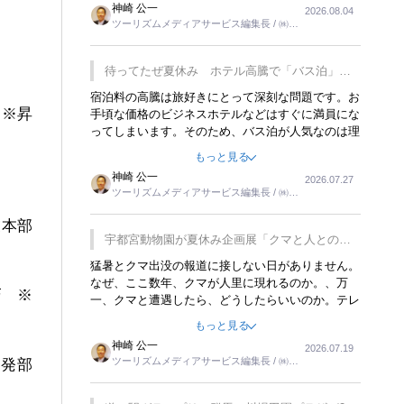
神崎 公一
2026.08.04
トが行われれば、日本人に限らず外国人にとっても
ツーリズムメディアサービス編集長 / ㈱ツ
楽しみが増えるでしょうね。
ーリンクス取締役
待ってたぜ夏休み ホテル高騰で「バス泊」人
気
宿泊料の高騰は旅好きにとって深刻な問題です。お
 ※昇
手頃な価格のビジネスホテルなどはすぐに満員にな
ってしまいます。そのため、バス泊が人気なのは理
解できます。私ｈ学生時代、アメリカ一周の貧乏旅
もっと見る
行をした時は、移動はグレイハウンドバスでした。
神崎 公一
2026.07.27
夕方から夜の便を利用してホテル代を浮かせていま
ツーリズムメディアサービス編集長 / ㈱ツ
した。ただし、若いからできたことです。若い人が
ーリンクス取締役
夜行バスで京都に行った、青森に行ったと聞くと、
業本部
疲れが残らないのかなと思ってしまいます。
宇都宮動物園が夏休み企画展「クマと人との距
離」を7月20日から開催
猛暑とクマ出没の報道に接しない日がありません。
なぜ、ここ数年、クマが人里に現れるのか。、万
巧 ※
一、クマと遭遇したら、どうしたらいいのか。テレ
ビを見ながら家族と話しています。死んだふりをす
もっと見る
るなんてことは、冗談でもいえません。そんな中
神崎 公一
2026.07.19
で、この企画展はタイムリーですね。
ツーリズムメディアサービス編集長 / ㈱ツ
開発部
ーリンクス取締役