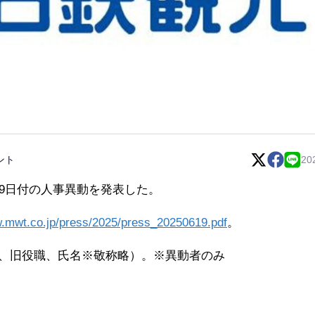
ント
20
19日付の人事異動を発表した。
w.mwt.co.jp/press/2025/press_20250619.pdf
。
、旧役職、氏名※敬称略）。※異動者のみ