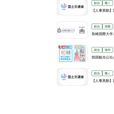
総合
働く
【人事異動】国
総合
体験
長崎国際大学
総合
海外
韓国観光公社
総合
働く
【人事異動】国