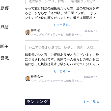
道の駅グランプリ、群馬・川場田園プラザが2連
覇
中島優
かって旅行雑誌の編集長だった際、道の駅特集をす
ると、かならず「道の駅 川場田園プラザ」 がラ
ンキング上位に顔をだしました。最初は川場村？
どこにある村なのかと思ったものですが、取材に訪
もっと見る
商品販
れ永井 彰一社長にインタビューしたら、興味深い
神崎 公一
2026.07.17
話が次々が飛び出しました。プレゼンも巧みで、今
ツーリズムメディアサービス編集長 / ㈱ツ
でも思い出すことが２つあります。一つは、従業員
ーリンクス取締役
に東京ディズニーランドを見学させ、サービス業、
接客業の何かを理解してもらっていることです。
※新任
シニアの住まい選びに「駅チカ」志向 大切な
もう一つは1800円もするプレミアムヨーグルトを
のは出かけたくなる暮らし
編集長のひと言 ご寄稿ありがとうございます。身
販売するにあたり、社内に懸念もあったそうです。
経営戦
につまされる話です。実家で一人暮らしの母がお世
永井社長は、駐車場に都内ナンバーの高級外車が停
話になった施設は最寄り駅からバスで２０分くらい
まっていることに目をつけ、高級商品でも売れると
の立地でした。私の自宅からだと、１時間以上かか
確信したそうです。今回の記事を懐かしく読みまし
もっと見る
りました。母の住まいから近いという理由で、その
た。
神崎 公一
2026.07.16
施設を選択したのですが、私と妹にとっては、半日
ツーリズムメディアサービス編集長 / ㈱ツ
仕事ででした。シニアの住まい選びは、当人だけで
ーリンクス取締役
はなく、世話をする家族の足の便も考えない外池な
いと思いました。
ランキング
すべて見る