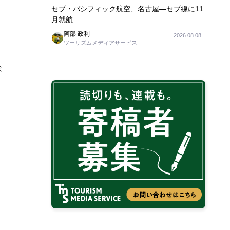
セブ・パシフィック航空、名古屋―セブ線に11
月就航
阿部 政利
2026.08.08
ツーリズムメディアサービス
験