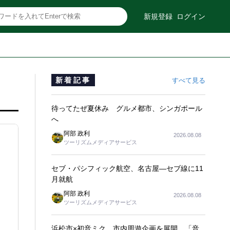
新規登録
ログイン
新着記事
すべて見る
待ってたぜ夏休み グルメ都市、シンガポール
へ
阿部 政利
2026.08.08
ツーリズムメディアサービス
セブ・パシフィック航空、名古屋―セブ線に11
月就航
阿部 政利
2026.08.08
ツーリズムメディアサービス
浜松市×初音ミク、市内周遊企画を展開 「音