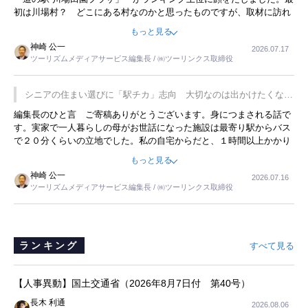
初は川場村？ どこにある村なのかと思ったものですが、取材に訪れ
永井 彰一社長にインタビューしたら、興味深い話が次々が飛び出しま
もっと見る
した。プレゼンも巧みで、今でも思い出すことが２つあります。一つ
神崎 公一
2026.07.17
は、従業員に東京ディズニーランドを見学させ、サービス業、接客業
ツーリズムメディアサービス編集長 / ㈱ツーリンクス取締役
の何かを理解してもらっていることです。 もう一つは1800円もする
プレミアムヨーグルトを販売するにあたり、社内に懸念もあったそう
です。永井社長は、駐車場に都内ナンバーの高級外車が停まっている
シニアの住まい選びに「駅チカ」志向 大切なのは出かけたくなる
ことに目をつけ、高級商品でも売れると確信したそうです。今回の記
暮らし
編集長のひと言 ご寄稿ありがとうございます。身につまされる話で
事を懐かしく読みました。
す。実家で一人暮らしの母がお世話になった施設は最寄り駅からバス
で２０分くらいの立地でした。私の自宅からだと、１時間以上かかり
ました。母の住まいから近いという理由で、その施設を選択したので
もっと見る
すが、私と妹にとっては、半日仕事ででした。シニアの住まい選び
神崎 公一
2026.07.16
は、当人だけではなく、世話をする家族の足の便も考えない外池ない
ツーリズムメディアサービス編集長 / ㈱ツーリンクス取締役
と思いました。
ランキング
すべて見る
【人事異動】国土交通省（2026年8月7日付 第40号）
長木 利通
2026.08.06