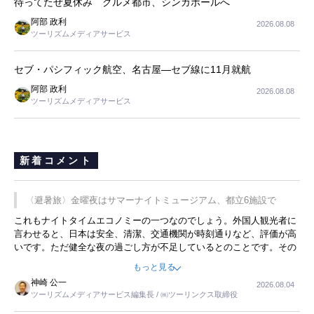
待ってたぜ夏休み グルメ都市、シンガポールへ
阿部 政利
2026.08.08
ツーリズムメディアサービス
セブ・パシフィック航空、名古屋―セブ線に11月就航
阿部 政利
2026.08.08
ツーリズムメディアサービス
新着コメント
〈避暑旅〉金曜夜はサマーナイトミュージアム、都立6施設で
これもナイトタイムエコノミーの一つなのでしょう。外国人観光者に
言わせると、日本は安全、清潔、交通機関が時刻通りなど、評価が高
いです。ただ健全な夜の過ごし方が不足しているとのことです。その
ような意味で、金曜夜にこのようなイベントが行われれば、日本人に
もっと見る
限らず外国人にとっても楽しみが増えるでしょうね。
神崎 公一
2026.08.04
ツーリズムメディアサービス編集長 / ㈱ツーリンクス取締役