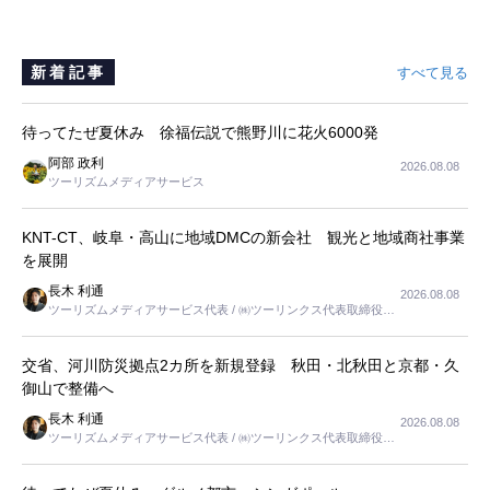
新着記事
すべて見る
待ってたぜ夏休み 徐福伝説で熊野川に花火6000発
阿部 政利
2026.08.08
ツーリズムメディアサービス
KNT-CT、岐阜・高山に地域DMCの新会社 観光と地域商社事業
を展開
長木 利通
2026.08.08
ツーリズムメディアサービス代表 / ㈱ツーリンクス代表取締役社
長
交省、河川防災拠点2カ所を新規登録 秋田・北秋田と京都・久
御山で整備へ
長木 利通
2026.08.08
ツーリズムメディアサービス代表 / ㈱ツーリンクス代表取締役社
長