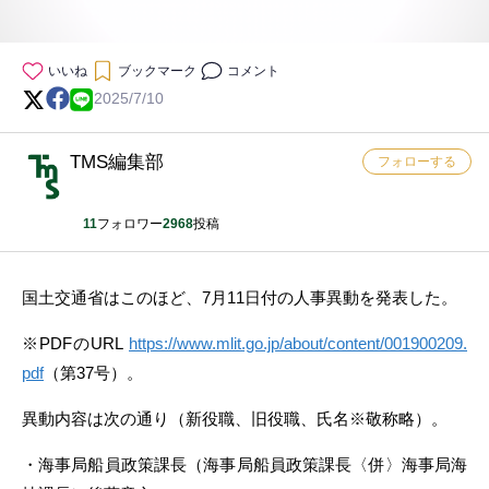
いいね
ブックマーク
コメント
2025/7/10
TMS編集部
フォローする
11
フォロワー
2968
投稿
国土交通省はこのほど、7月11日付の人事異動を発表した。
※PDFのURL
https://www.mlit.go.jp/about/content/001900209.
pdf
（第37号）。
異動内容は次の通り（新役職、旧役職、氏名※敬称略）。
・海事局船員政策課長（海事局船員政策課長〈併〉海事局海