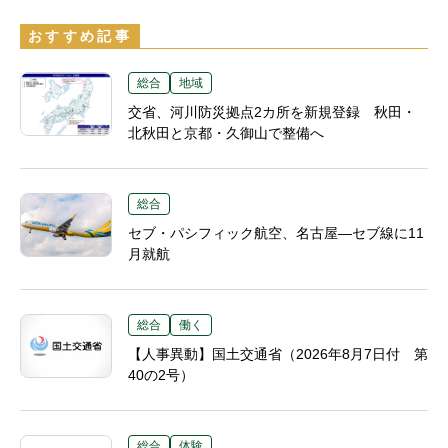
おすすめ記事
総合
地域
交省、河川防災拠点2カ所を新規登録 秋田・
北秋田と京都・久御山で整備へ
総合
セブ・パシフィック航空、名古屋―セブ線に11
月就航
総合
働く
【人事異動】国土交通省（2026年8月7日付 第
40の2号）
総合
体験