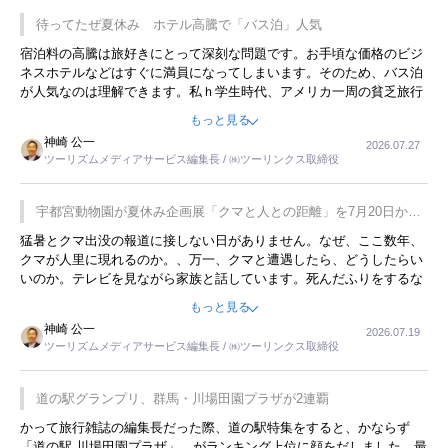
待ってたぜ夏休み ホテル高騰で「バス泊」人気
宿泊料の高騰は旅好きにとって深刻な問題です。お手頃な価格のビジ
ネスホテルなどはすぐに満員になってしまいます。そのため、バス泊
が人気なのは理解できます。私ｈ学生時代、アメリカ一周の貧乏旅行
をした時は、移動はグレイハウンドバスでした。夕方から夜の便を利
もっと見る
用してホテル代を浮かせていました。ただし、若いからできたことで
神崎 公一
2026.07.27
す。若い人が夜行バスで京都に行った、青森に行ったと聞くと、疲れ
ツーリズムメディアサービス編集長 / ㈱ツーリンクス取締役
が残らないのかなと思ってしまいます。
宇都宮動物園が夏休み企画展「クマと人との距離」を7月20日から
開催
猛暑とクマ出没の報道に接しない日がありません。なぜ、ここ数年、
クマが人里に現れるのか。、万一、クマと遭遇したら、どうしたらい
いのか。テレビを見ながら家族と話しています。死んだふりをするな
んてことは、冗談でもいえません。そんな中で、この企画展はタイム
もっと見る
リーですね。
神崎 公一
2026.07.19
ツーリズムメディアサービス編集長 / ㈱ツーリンクス取締役
道の駅グランプリ、群馬・川場田園プラザが2連覇
かって旅行雑誌の編集長だった際、道の駅特集をすると、かならず
「道の駅 川場田園プラザ」 がランキング上位に顔をだしました。最