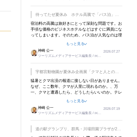
楽しみが増えるでしょうね。
ーリンクス取締役
待ってたぜ夏休み ホテル高騰で「バス泊」人
気
宿泊料の高騰は旅好きにとって深刻な問題です。お
手頃な価格のビジネスホテルなどはすぐに満員にな
ってしまいます。そのため、バス泊が人気なのは理
解できます。私ｈ学生時代、アメリカ一周の貧乏旅
もっと見る
行をした時は、移動はグレイハウンドバスでした。
神崎 公一
2026.07.27
夕方から夜の便を利用してホテル代を浮かせていま
ツーリズムメディアサービス編集長 / ㈱ツ
した。ただし、若いからできたことです。若い人が
ーリンクス取締役
夜行バスで京都に行った、青森に行ったと聞くと、
疲れが残らないのかなと思ってしまいます。
宇都宮動物園が夏休み企画展「クマと人との距
離」を7月20日から開催
猛暑とクマ出没の報道に接しない日がありません。
なぜ、ここ数年、クマが人里に現れるのか。、万
一、クマと遭遇したら、どうしたらいいのか。テレ
ビを見ながら家族と話しています。死んだふりをす
もっと見る
るなんてことは、冗談でもいえません。そんな中
神崎 公一
2026.07.19
で、この企画展はタイムリーですね。
ツーリズムメディアサービス編集長 / ㈱ツ
ーリンクス取締役
道の駅グランプリ、群馬・川場田園プラザが2連
覇