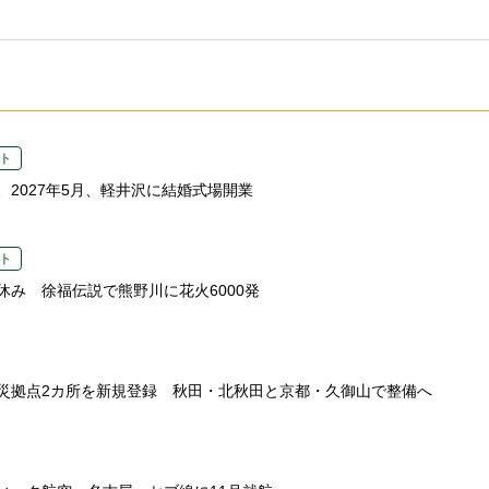
ト
、2027年5月、軽井沢に結婚式場開業
ト
休み 徐福伝説で熊野川に花火6000発
災拠点2カ所を新規登録 秋田・北秋田と京都・久御山で整備へ