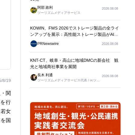
阿部 政利
2026.08.08
ツーリズムメディアサービス
KOWIN、FMS 2026でストレージ製品の全ライ
ンアップを展示：高性能ストレージ製品がAI分
野の革新を牽引
PRNewswire
2026.08.08
KNT-CT、岐阜・高山に地域DMCの新会社 観
光と地域商社事業を展開
長木 利通
2026.08.08
5/8/19
ツーリズムメディアサービス代表 / ㈱ツー
リンクス代表取締役社長
阪・関
t」を行
や若女
心を国