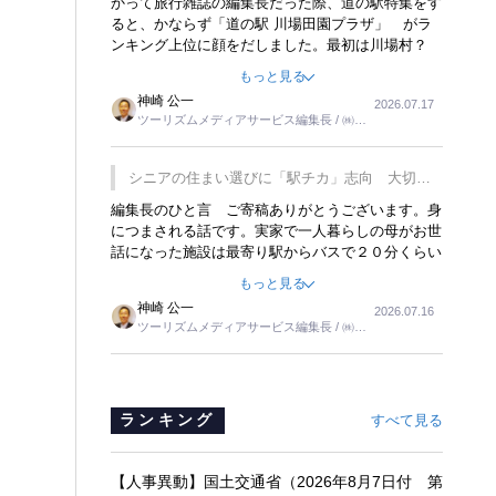
かって旅行雑誌の編集長だった際、道の駅特集をす
ると、かならず「道の駅 川場田園プラザ」 がラ
ンキング上位に顔をだしました。最初は川場村？
どこにある村なのかと思ったものですが、取材に訪
もっと見る
れ永井 彰一社長にインタビューしたら、興味深い
神崎 公一
2026.07.17
話が次々が飛び出しました。プレゼンも巧みで、今
ツーリズムメディアサービス編集長 / ㈱ツ
でも思い出すことが２つあります。一つは、従業員
ーリンクス取締役
に東京ディズニーランドを見学させ、サービス業、
接客業の何かを理解してもらっていることです。
シニアの住まい選びに「駅チカ」志向 大切な
もう一つは1800円もするプレミアムヨーグルトを
のは出かけたくなる暮らし
編集長のひと言 ご寄稿ありがとうございます。身
販売するにあたり、社内に懸念もあったそうです。
につまされる話です。実家で一人暮らしの母がお世
永井社長は、駐車場に都内ナンバーの高級外車が停
話になった施設は最寄り駅からバスで２０分くらい
まっていることに目をつけ、高級商品でも売れると
の立地でした。私の自宅からだと、１時間以上かか
確信したそうです。今回の記事を懐かしく読みまし
もっと見る
りました。母の住まいから近いという理由で、その
た。
神崎 公一
2026.07.16
施設を選択したのですが、私と妹にとっては、半日
ツーリズムメディアサービス編集長 / ㈱ツ
仕事ででした。シニアの住まい選びは、当人だけで
ーリンクス取締役
はなく、世話をする家族の足の便も考えない外池な
いと思いました。
ランキング
すべて見る
【人事異動】国土交通省（2026年8月7日付 第