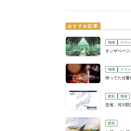
おすすめ記事
地域
イベン
オンザページ
地域
イベン
待ってたぜ夏
総合
地域
交省、河川防
総合