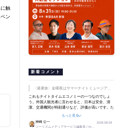
土に触
イベン
新着コメント
〈避暑旅〉金曜夜はサマーナイトミュージア
ム、都立6施設で
これもナイトタイムエコノミーの一つなのでしょ
う。外国人観光者に言わせると、日本は安全、清
潔、交通機関が時刻通りなど、評価が高いです。た
だ健全な夜の過ごし方が不足しているとのことで
もっと見る
す。そのような意味で、金曜夜にこのようなイベン
神崎 公一
2026.08.04
トが行われれば、日本人に限らず外国人にとっても
ツーリズムメディアサービス編集長 / ㈱ツ