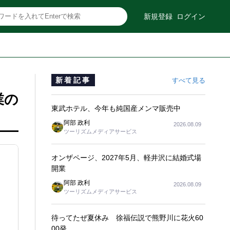
新規登録
ログイン
新着記事
すべて見る
業の
東武ホテル、今年も純国産メンマ販売中
阿部 政利
2026.08.09
ツーリズムメディアサービス
オンザページ、2027年5月、軽井沢に結婚式場
開業
阿部 政利
2026.08.09
ツーリズムメディアサービス
待ってたぜ夏休み 徐福伝説で熊野川に花火60
00発