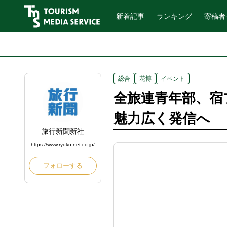
新着記事
ランキング
寄稿者
総合
花博
イベント
全旅連青年部、宿
魅力広く発信へ
旅行新聞新社
https://www.ryoko-net.co.jp/
フォローする