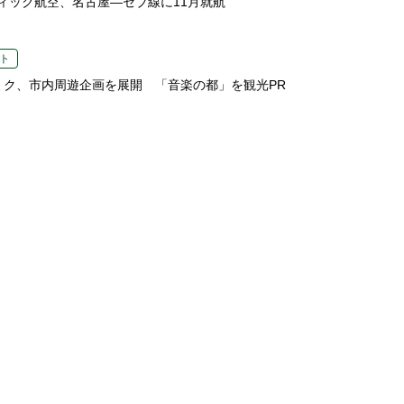
ィック航空、名古屋―セブ線に11月就航
ト
ミク、市内周遊企画を展開 「音楽の都」を観光PR