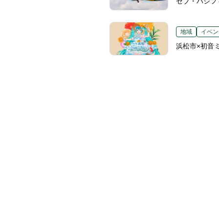
セブ・パシフ
地域
イベン
浜松市×初音