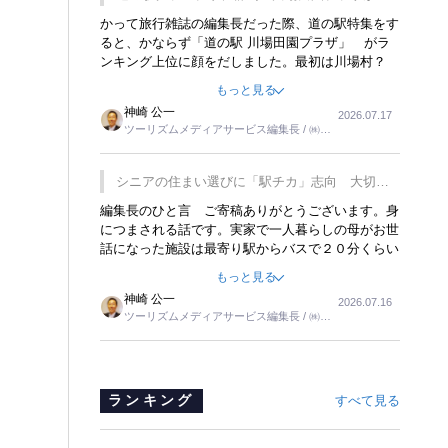
覇
かって旅行雑誌の編集長だった際、道の駅特集をす
ると、かならず「道の駅 川場田園プラザ」 がラ
ンキング上位に顔をだしました。最初は川場村？
どこにある村なのかと思ったものですが、取材に訪
もっと見る
れ永井 彰一社長にインタビューしたら、興味深い
神崎 公一
2026.07.17
話が次々が飛び出しました。プレゼンも巧みで、今
ツーリズムメディアサービス編集長 / ㈱ツ
でも思い出すことが２つあります。一つは、従業員
ーリンクス取締役
に東京ディズニーランドを見学させ、サービス業、
接客業の何かを理解してもらっていることです。
シニアの住まい選びに「駅チカ」志向 大切な
もう一つは1800円もするプレミアムヨーグルトを
のは出かけたくなる暮らし
編集長のひと言 ご寄稿ありがとうございます。身
販売するにあたり、社内に懸念もあったそうです。
につまされる話です。実家で一人暮らしの母がお世
永井社長は、駐車場に都内ナンバーの高級外車が停
話になった施設は最寄り駅からバスで２０分くらい
まっていることに目をつけ、高級商品でも売れると
の立地でした。私の自宅からだと、１時間以上かか
確信したそうです。今回の記事を懐かしく読みまし
もっと見る
りました。母の住まいから近いという理由で、その
た。
神崎 公一
2026.07.16
施設を選択したのですが、私と妹にとっては、半日
ツーリズムメディアサービス編集長 / ㈱ツ
仕事ででした。シニアの住まい選びは、当人だけで
ーリンクス取締役
はなく、世話をする家族の足の便も考えない外池な
いと思いました。
ランキング
すべて見る