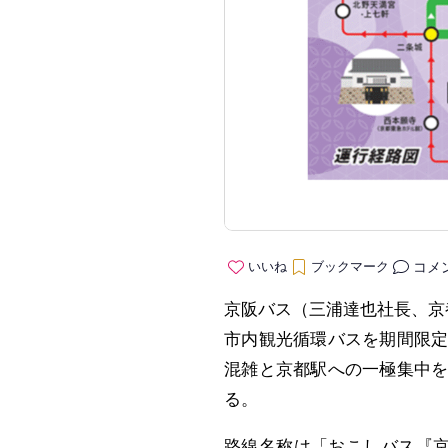
コメ
いいね
ブックマーク
京阪バス（三浦達也社長、京
市内観光循環バスを期間限
混雑と京都駅への一極集中
る。
路線名称は「おこしバス『京