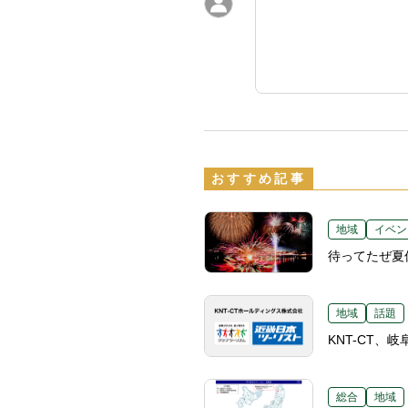
おすすめ記事
地域
イベン
待ってたぜ夏
地域
話題
KNT-CT
総合
地域