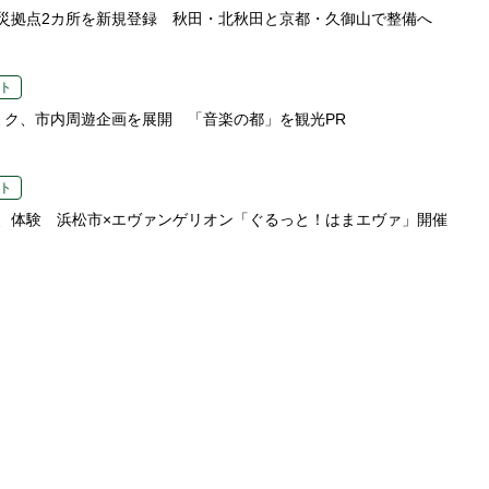
災拠点2カ所を新規登録 秋田・北秋田と京都・久御山で整備へ
ト
ミク、市内周遊企画を展開 「音楽の都」を観光PR
ト
、体験 浜松市×エヴァンゲリオン「ぐるっと！はまエヴァ」開催