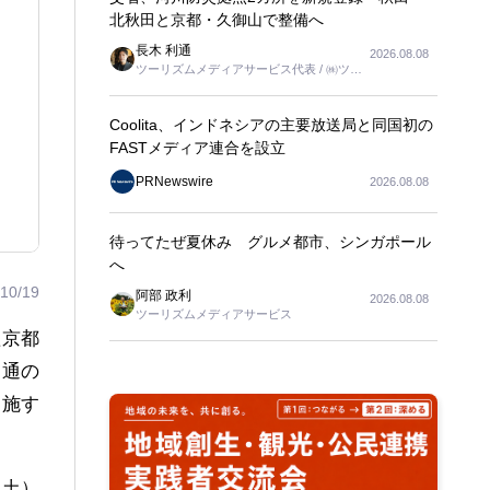
北秋田と京都・久御山で整備へ
長木 利通
2026.08.08
ツーリズムメディアサービス代表 / ㈱ツー
リンクス代表取締役社長
Coolita、インドネシアの主要放送局と同国初の
FASTメディア連合を設立
PRNewswire
2026.08.08
待ってたぜ夏休み グルメ都市、シンガポール
へ
10/19
阿部 政利
2026.08.08
ツーリズムメディアサービス
た京都
交通の
実施す
（土）