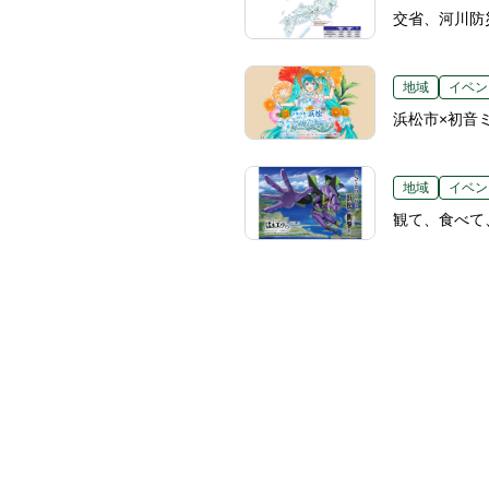
交省、河川防
地域
イベン
浜松市×初音
地域
イベン
観て、食べて