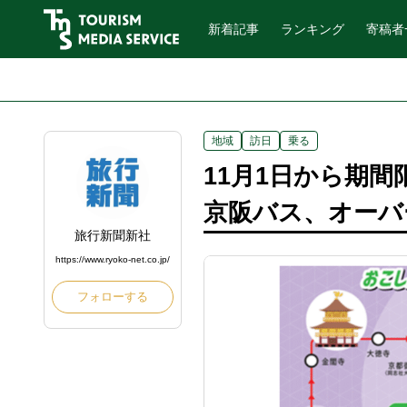
新着記事
ランキング
寄稿者
地域
訪日
乗る
11月1日から期
京阪バス、オーバ
旅行新聞新社
https://www.ryoko-net.co.jp/
フォローする