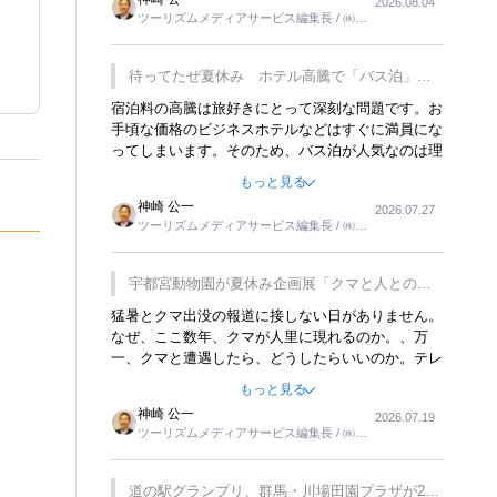
2026.08.04
トが行われれば、日本人に限らず外国人にとっても
ツーリズムメディアサービス編集長 / ㈱ツ
楽しみが増えるでしょうね。
ーリンクス取締役
待ってたぜ夏休み ホテル高騰で「バス泊」人
気
宿泊料の高騰は旅好きにとって深刻な問題です。お
手頃な価格のビジネスホテルなどはすぐに満員にな
ってしまいます。そのため、バス泊が人気なのは理
解できます。私ｈ学生時代、アメリカ一周の貧乏旅
もっと見る
行をした時は、移動はグレイハウンドバスでした。
神崎 公一
2026.07.27
夕方から夜の便を利用してホテル代を浮かせていま
ツーリズムメディアサービス編集長 / ㈱ツ
した。ただし、若いからできたことです。若い人が
ーリンクス取締役
夜行バスで京都に行った、青森に行ったと聞くと、
疲れが残らないのかなと思ってしまいます。
宇都宮動物園が夏休み企画展「クマと人との距
離」を7月20日から開催
猛暑とクマ出没の報道に接しない日がありません。
なぜ、ここ数年、クマが人里に現れるのか。、万
一、クマと遭遇したら、どうしたらいいのか。テレ
ビを見ながら家族と話しています。死んだふりをす
もっと見る
るなんてことは、冗談でもいえません。そんな中
神崎 公一
2026.07.19
で、この企画展はタイムリーですね。
ツーリズムメディアサービス編集長 / ㈱ツ
ーリンクス取締役
道の駅グランプリ、群馬・川場田園プラザが2連