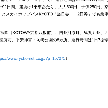
計92日間。運賃は1乗車あたり、大人500円、子供250円。
」とスカイホップバスKYOTO「当日券」「2日券」でも乗
と祇園（KOTOWA京都八坂前）、四条河原町、烏丸五条、
役所前、平安神宮・岡崎公園の8カ所。運行時間は1日7循
tps://www.ryoko-net.co.jp/?p=157075
）