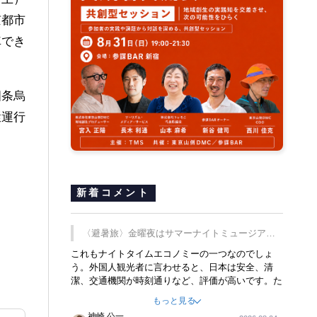
京都市
車でき
四条烏
環運行
新着コメント
〈避暑旅〉金曜夜はサマーナイトミュージア
ム、都立6施設で
これもナイトタイムエコノミーの一つなのでしょ
う。外国人観光者に言わせると、日本は安全、清
潔、交通機関が時刻通りなど、評価が高いです。た
だ健全な夜の過ごし方が不足しているとのことで
もっと見る
す。そのような意味で、金曜夜にこのようなイベン
神崎 公一