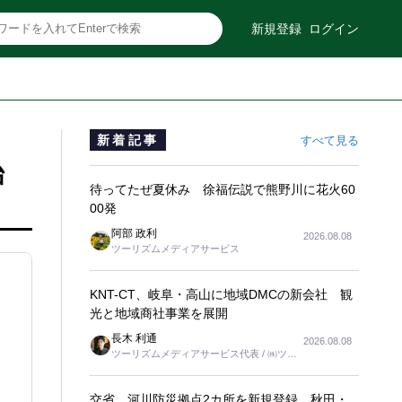
新規登録
ログイン
新着記事
すべて見る
開始
待ってたぜ夏休み 徐福伝説で熊野川に花火60
00発
阿部 政利
2026.08.08
ツーリズムメディアサービス
KNT-CT、岐阜・高山に地域DMCの新会社 観
光と地域商社事業を展開
長木 利通
2026.08.08
ツーリズムメディアサービス代表 / ㈱ツー
リンクス代表取締役社長
交省、河川防災拠点2カ所を新規登録 秋田・