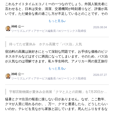
これもナイトタイムエコノミーの一つなのでしょう。外国人観光者に
言わせると、日本は安全、清潔、交通機関が時刻通りなど、評価が高
いです。ただ健全な夜の過ごし方が不足しているとのことです。その
ような意味で、金曜夜にこのようなイベントが行われれば、日本人に
もっと見る
限らず外国人にとっても楽しみが増えるでしょうね。
神崎 公一
2026.08.04
ツーリズムメディアサービス編集長 / ㈱ツーリンクス取締役
待ってたぜ夏休み ホテル高騰で「バス泊」人気
宿泊料の高騰は旅好きにとって深刻な問題です。お手頃な価格のビジ
ネスホテルなどはすぐに満員になってしまいます。そのため、バス泊
が人気なのは理解できます。私ｈ学生時代、アメリカ一周の貧乏旅行
をした時は、移動はグレイハウンドバスでした。夕方から夜の便を利
もっと見る
用してホテル代を浮かせていました。ただし、若いからできたことで
神崎 公一
2026.07.27
す。若い人が夜行バスで京都に行った、青森に行ったと聞くと、疲れ
ツーリズムメディアサービス編集長 / ㈱ツーリンクス取締役
が残らないのかなと思ってしまいます。
宇都宮動物園が夏休み企画展「クマと人との距離」を7月20日から
開催
猛暑とクマ出没の報道に接しない日がありません。なぜ、ここ数年、
クマが人里に現れるのか。、万一、クマと遭遇したら、どうしたらい
いのか。テレビを見ながら家族と話しています。死んだふりをするな
んてことは、冗談でもいえません。そんな中で、この企画展はタイム