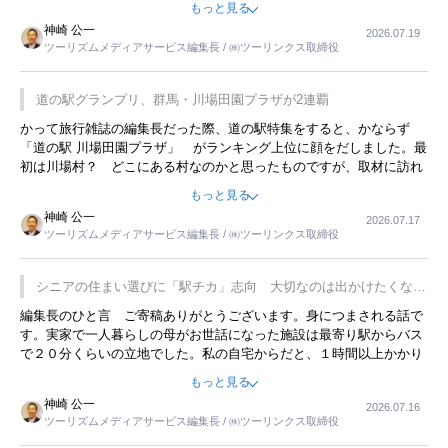
もっと見る
リーですね。
神崎 公一
2026.07.19
ツーリズムメディアサービス編集長 / ㈱ツーリンクス取締役
道の駅グランプリ、群馬・川場田園プラザが2連覇
かって旅行雑誌の編集長だった際、道の駅特集をすると、かならず
「道の駅 川場田園プラザ」 がランキング上位に顔をだしました。最
初は川場村？ どこにある村なのかと思ったものですが、取材に訪れ
永井 彰一社長にインタビューしたら、興味深い話が次々が飛び出しま
もっと見る
した。プレゼンも巧みで、今でも思い出すことが２つあります。一つ
神崎 公一
2026.07.17
は、従業員に東京ディズニーランドを見学させ、サービス業、接客業
ツーリズムメディアサービス編集長 / ㈱ツーリンクス取締役
の何かを理解してもらっていることです。 もう一つは1800円もする
プレミアムヨーグルトを販売するにあたり、社内に懸念もあったそう
です。永井社長は、駐車場に都内ナンバーの高級外車が停まっている
シニアの住まい選びに「駅チカ」志向 大切なのは出かけたくなる
ことに目をつけ、高級商品でも売れると確信したそうです。今回の記
暮らし
編集長のひと言 ご寄稿ありがとうございます。身につまされる話で
事を懐かしく読みました。
す。実家で一人暮らしの母がお世話になった施設は最寄り駅からバス
で２０分くらいの立地でした。私の自宅からだと、１時間以上かかり
ました。母の住まいから近いという理由で、その施設を選択したので
もっと見る
すが、私と妹にとっては、半日仕事ででした。シニアの住まい選び
神崎 公一
2026.07.16
は、当人だけではなく、世話をする家族の足の便も考えない外池ない
ツーリズムメディアサービス編集長 / ㈱ツーリンクス取締役
と思いました。