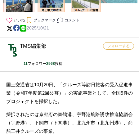
いいね
ブックマーク
コメント
2025/10/21
TMS編集部
フォローする
11
フォロワー
2968
投稿
国土交通省は10月20日、「クルーズ等訪日旅客の受入促進事
業（令和7年度第2回公募）」の実施事業として、全国5件の
プロジェクトを採択した。
採択されたのは京都府の舞鶴港、宇野港航路誘致推進協議会
（宇野港）、下関市（下関港）、北九州市（北九州港）、商
船三井クルーズの事業。