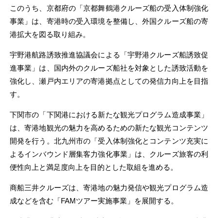
このうち、京都府の「京都舞鶴港クルーズ船の受入体制強化
事業」は、寄港時の受入環境を整備し、外国クルーズ船の寄
港拡大を図る取り組み。
宇野港航路誘致推進協議会による「宇野港クルーズ船誘致促
進事業」は、国内外のクルーズ船社を対象とした誘致活動を
強化し、瀬戸内エリアの寄港拠点としての発信力向上を目指
す。
下関市の「下関港における新たな観光プログラム造成事業」
は、寄港地観光の魅力を高めるための新たな観光コンテンツ
開発を行う。北九州市の「受入体制強化とコンテンツ充実に
よるインバウンド層集客力強化事業」は、クルーズ旅客の利
便性向上と満足度向上を目的とした取組を進める。
商船三井クルーズは、寄港地の魅力発信や観光プログラム造
成などを含む「FAMツアー実施事業」を展開する。