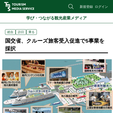
新規登録
ログイン
学び・つながる観光産業メディア
総合
訪日
乗る
国交省、クルーズ旅客受入促進で5事業を
採択