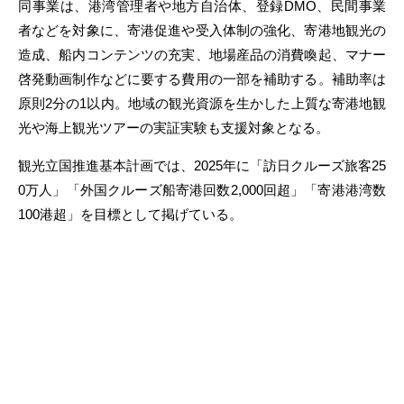
同事業は、港湾管理者や地方自治体、登録DMO、民間事業
者などを対象に、寄港促進や受入体制の強化、寄港地観光の
造成、船内コンテンツの充実、地場産品の消費喚起、マナー
啓発動画制作などに要する費用の一部を補助する。補助率は
原則2分の1以内。地域の観光資源を生かした上質な寄港地観
光や海上観光ツアーの実証実験も支援対象となる。
観光立国推進基本計画では、2025年に「訪日クルーズ旅客25
0万人」「外国クルーズ船寄港回数2,000回超」「寄港港湾数
100港超」を目標として掲げている。