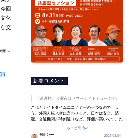
、今回
を文化
たな交
0時～
聞 –
新着コメント
〈避暑旅〉金曜夜はサマーナイトミュージア
ム、都立6施設で
これもナイトタイムエコノミーの一つなのでしょ
う。外国人観光者に言わせると、日本は安全、清
潔、交通機関が時刻通りなど、評価が高いです。た
だ健全な夜の過ごし方が不足しているとのことで
もっと見る
す。そのような意味で、金曜夜にこのようなイベン
神崎 公一
2026.08.04
トが行われれば、日本人に限らず外国人にとっても