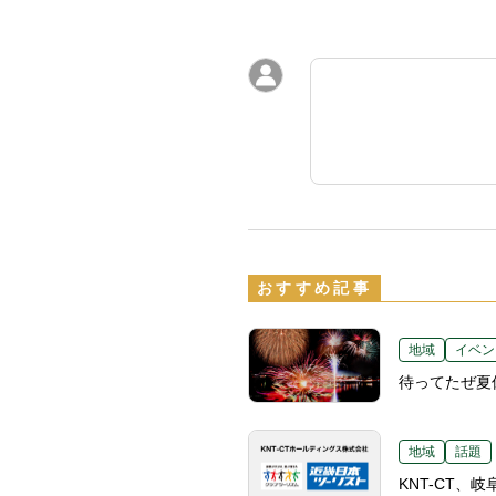
おすすめ記事
地域
イベン
待ってたぜ夏
地域
話題
KNT-CT