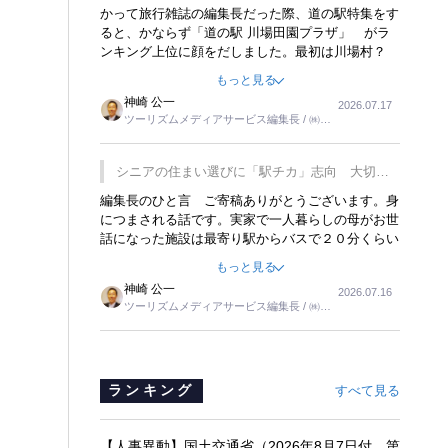
覇
かって旅行雑誌の編集長だった際、道の駅特集をす
ると、かならず「道の駅 川場田園プラザ」 がラ
ンキング上位に顔をだしました。最初は川場村？
どこにある村なのかと思ったものですが、取材に訪
もっと見る
れ永井 彰一社長にインタビューしたら、興味深い
神崎 公一
2026.07.17
話が次々が飛び出しました。プレゼンも巧みで、今
ツーリズムメディアサービス編集長 / ㈱ツ
でも思い出すことが２つあります。一つは、従業員
ーリンクス取締役
に東京ディズニーランドを見学させ、サービス業、
接客業の何かを理解してもらっていることです。
シニアの住まい選びに「駅チカ」志向 大切な
もう一つは1800円もするプレミアムヨーグルトを
のは出かけたくなる暮らし
編集長のひと言 ご寄稿ありがとうございます。身
販売するにあたり、社内に懸念もあったそうです。
につまされる話です。実家で一人暮らしの母がお世
永井社長は、駐車場に都内ナンバーの高級外車が停
話になった施設は最寄り駅からバスで２０分くらい
まっていることに目をつけ、高級商品でも売れると
の立地でした。私の自宅からだと、１時間以上かか
確信したそうです。今回の記事を懐かしく読みまし
もっと見る
りました。母の住まいから近いという理由で、その
た。
神崎 公一
2026.07.16
施設を選択したのですが、私と妹にとっては、半日
ツーリズムメディアサービス編集長 / ㈱ツ
仕事ででした。シニアの住まい選びは、当人だけで
ーリンクス取締役
はなく、世話をする家族の足の便も考えない外池な
いと思いました。
ランキング
すべて見る
【人事異動】国土交通省（2026年8月7日付 第