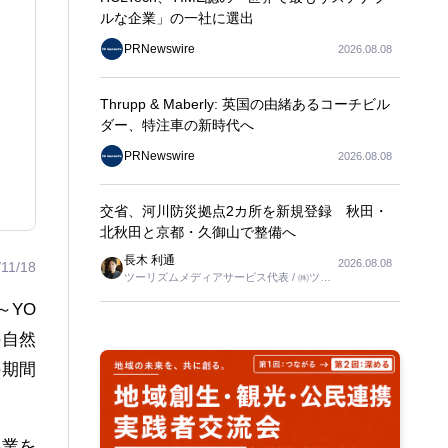
ルな企業」の一社に選出
PRNewswire
2026.08.08
Thrupp & Maberly: 英国の由緒あるコーチビル
ダー、特注車の新時代へ
PRNewswire
2026.08.08
交省、河川防災拠点2カ所を新規登録 秋田・
北秋田と京都・久御山で整備へ
長木 利通
2026.08.08
/11/18
ツーリズムメディアサービス代表 / ㈱ツー
リンクス代表取締役社長
～YO
の自然
の期間
事業を