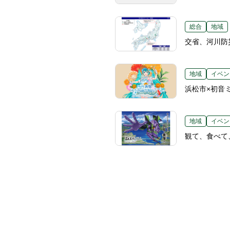
総合
地域
交省、河川防
地域
イベン
浜松市×初音
地域
イベン
観て、食べて