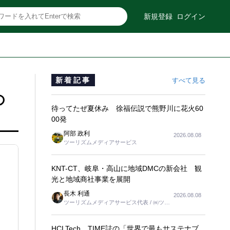
新規登録
ログイン
新着記事
すべて見る
の
待ってたぜ夏休み 徐福伝説で熊野川に花火60
00発
阿部 政利
2026.08.08
ツーリズムメディアサービス
KNT-CT、岐阜・高山に地域DMCの新会社 観
光と地域商社事業を展開
長木 利通
2026.08.08
ツーリズムメディアサービス代表 / ㈱ツー
リンクス代表取締役社長
HCLTech、TIME誌の「世界で最もサステナブ