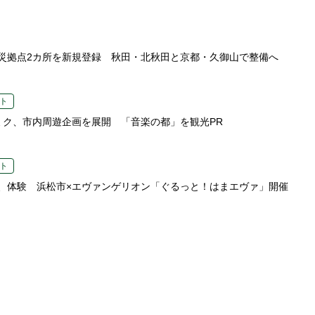
災拠点2カ所を新規登録 秋田・北秋田と京都・久御山で整備へ
ト
ミク、市内周遊企画を展開 「音楽の都」を観光PR
ト
、体験 浜松市×エヴァンゲリオン「ぐるっと！はまエヴァ」開催