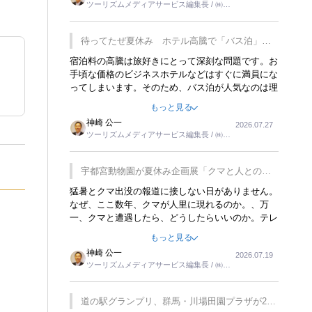
ツーリズムメディアサービス編集長 / ㈱ツ
楽しみが増えるでしょうね。
ーリンクス取締役
待ってたぜ夏休み ホテル高騰で「バス泊」人
気
宿泊料の高騰は旅好きにとって深刻な問題です。お
手頃な価格のビジネスホテルなどはすぐに満員にな
ってしまいます。そのため、バス泊が人気なのは理
解できます。私ｈ学生時代、アメリカ一周の貧乏旅
もっと見る
行をした時は、移動はグレイハウンドバスでした。
神崎 公一
2026.07.27
夕方から夜の便を利用してホテル代を浮かせていま
ツーリズムメディアサービス編集長 / ㈱ツ
した。ただし、若いからできたことです。若い人が
ーリンクス取締役
夜行バスで京都に行った、青森に行ったと聞くと、
疲れが残らないのかなと思ってしまいます。
宇都宮動物園が夏休み企画展「クマと人との距
離」を7月20日から開催
猛暑とクマ出没の報道に接しない日がありません。
なぜ、ここ数年、クマが人里に現れるのか。、万
一、クマと遭遇したら、どうしたらいいのか。テレ
ビを見ながら家族と話しています。死んだふりをす
もっと見る
るなんてことは、冗談でもいえません。そんな中
神崎 公一
2026.07.19
で、この企画展はタイムリーですね。
ツーリズムメディアサービス編集長 / ㈱ツ
ーリンクス取締役
道の駅グランプリ、群馬・川場田園プラザが2連