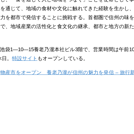
営を通じて、地域の食材や文化に触れてきた経験を生かし
魅力を都市で発信することに挑戦する。首都圏で信州の味
とで、地域産業の活性化と食文化の継承、都市と地方の新
袋1―10―15養老乃瀧本社ビル3階で、営業時間は午前1
休日。
特設サイト
もオープンしている。
物産市をオープン 養老乃瀧が信州の魅力を発信 – 旅行新