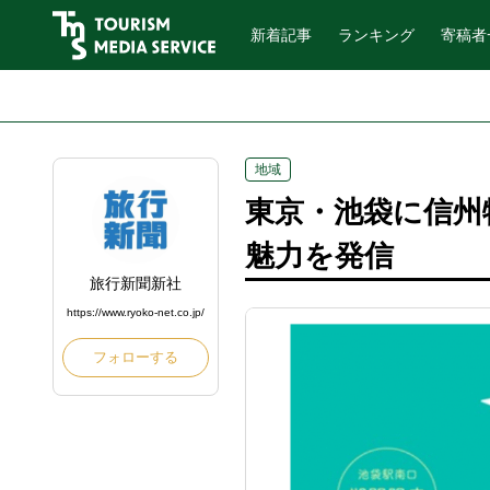
新着記事
ランキング
寄稿者
地域
東京・池袋に信州
魅力を発信
旅行新聞新社
https://www.ryoko-net.co.jp/
フォローする