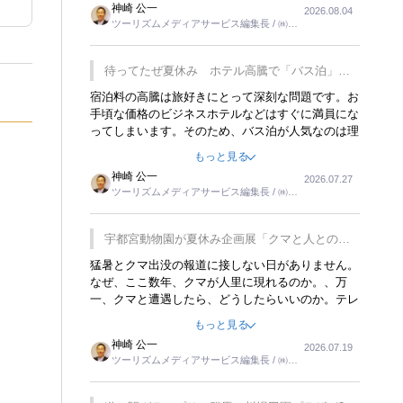
神崎 公一
2026.08.04
トが行われれば、日本人に限らず外国人にとっても
ツーリズムメディアサービス編集長 / ㈱ツ
楽しみが増えるでしょうね。
ーリンクス取締役
待ってたぜ夏休み ホテル高騰で「バス泊」人
気
宿泊料の高騰は旅好きにとって深刻な問題です。お
手頃な価格のビジネスホテルなどはすぐに満員にな
ってしまいます。そのため、バス泊が人気なのは理
解できます。私ｈ学生時代、アメリカ一周の貧乏旅
もっと見る
行をした時は、移動はグレイハウンドバスでした。
神崎 公一
2026.07.27
夕方から夜の便を利用してホテル代を浮かせていま
ツーリズムメディアサービス編集長 / ㈱ツ
した。ただし、若いからできたことです。若い人が
ーリンクス取締役
夜行バスで京都に行った、青森に行ったと聞くと、
疲れが残らないのかなと思ってしまいます。
宇都宮動物園が夏休み企画展「クマと人との距
離」を7月20日から開催
猛暑とクマ出没の報道に接しない日がありません。
なぜ、ここ数年、クマが人里に現れるのか。、万
一、クマと遭遇したら、どうしたらいいのか。テレ
ビを見ながら家族と話しています。死んだふりをす
もっと見る
るなんてことは、冗談でもいえません。そんな中
神崎 公一
2026.07.19
で、この企画展はタイムリーですね。
ツーリズムメディアサービス編集長 / ㈱ツ
ーリンクス取締役