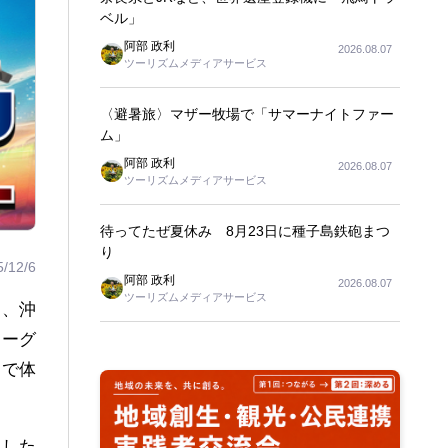
ベル」
阿部 政利
2026.08.07
ツーリズムメディアサービス
〈避暑旅〉マザー牧場で「サマーナイトファー
ム」
阿部 政利
2026.08.07
ツーリズムメディアサービス
待ってたぜ夏休み 8月23日に種子島鉄砲まつ
り
5/12/6
阿部 政利
2026.08.07
ツーリズムメディアサービス
し、沖
ニーグ
実で体
連した