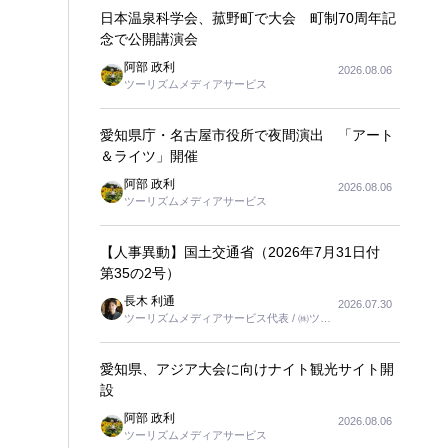
日本温泉科学会、菰野町で大会 町制70周年記
念で公開講演会
阿部 政利
2026.08.06
ツーリズムメディアサービス
愛知県庁・名古屋市役所で夜間演出 「アート
＆ライツ」開催
阿部 政利
2026.08.06
ツーリズムメディアサービス
【人事異動】国土交通省（2026年7月31日付
第35の2号）
長木 利通
2026.07.30
ツーリズムメディアサービス代表 / ㈱ツー
リンクス代表取締役社長
愛知県、アジア大会に向けナイト観光サイト開
設
阿部 政利
2026.08.06
ツーリズムメディアサービス