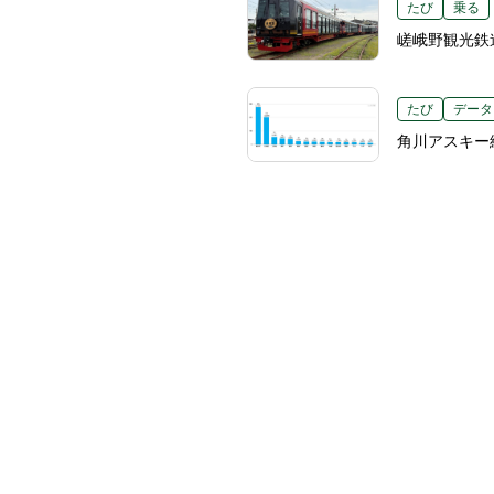
たび
乗る
嵯峨野観光鉄
たび
データ
角川アスキー