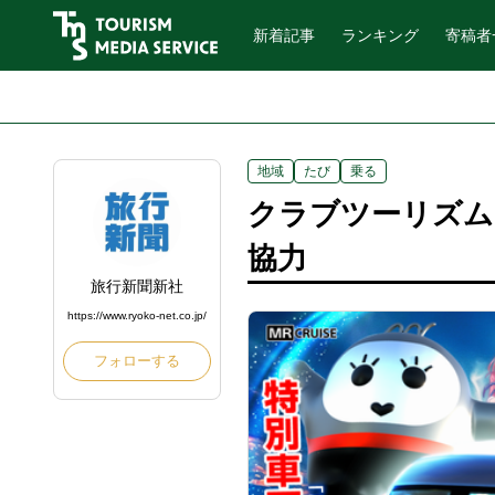
新着記事
ランキング
寄稿者
地域
たび
乗る
クラブツーリズム
協力
旅行新聞新社
https://www.ryoko-net.co.jp/
フォローする