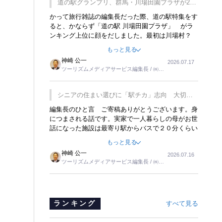
道の駅グランプリ、群馬・川場田園プラザが2連
覇
かって旅行雑誌の編集長だった際、道の駅特集をす
ると、かならず「道の駅 川場田園プラザ」 がラ
ンキング上位に顔をだしました。最初は川場村？
どこにある村なのかと思ったものですが、取材に訪
もっと見る
れ永井 彰一社長にインタビューしたら、興味深い
神崎 公一
2026.07.17
話が次々が飛び出しました。プレゼンも巧みで、今
ツーリズムメディアサービス編集長 / ㈱ツ
でも思い出すことが２つあります。一つは、従業員
ーリンクス取締役
に東京ディズニーランドを見学させ、サービス業、
接客業の何かを理解してもらっていることです。
シニアの住まい選びに「駅チカ」志向 大切な
もう一つは1800円もするプレミアムヨーグルトを
のは出かけたくなる暮らし
編集長のひと言 ご寄稿ありがとうございます。身
販売するにあたり、社内に懸念もあったそうです。
につまされる話です。実家で一人暮らしの母がお世
永井社長は、駐車場に都内ナンバーの高級外車が停
話になった施設は最寄り駅からバスで２０分くらい
まっていることに目をつけ、高級商品でも売れると
の立地でした。私の自宅からだと、１時間以上かか
確信したそうです。今回の記事を懐かしく読みまし
もっと見る
りました。母の住まいから近いという理由で、その
た。
神崎 公一
2026.07.16
施設を選択したのですが、私と妹にとっては、半日
ツーリズムメディアサービス編集長 / ㈱ツ
仕事ででした。シニアの住まい選びは、当人だけで
ーリンクス取締役
はなく、世話をする家族の足の便も考えない外池な
いと思いました。
ランキング
すべて見る