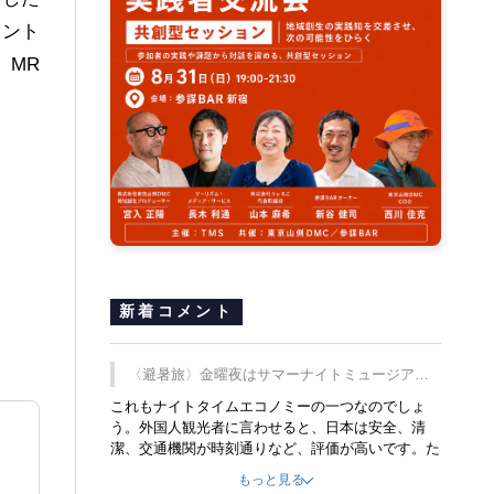
メント
、MR
新着コメント
〈避暑旅〉金曜夜はサマーナイトミュージア
ム、都立6施設で
これもナイトタイムエコノミーの一つなのでしょ
う。外国人観光者に言わせると、日本は安全、清
潔、交通機関が時刻通りなど、評価が高いです。た
だ健全な夜の過ごし方が不足しているとのことで
もっと見る
す。そのような意味で、金曜夜にこのようなイベン