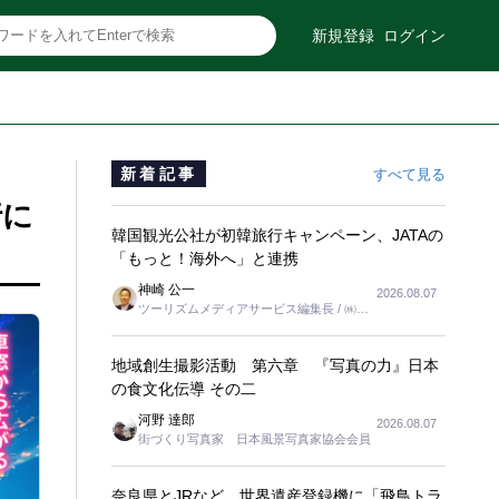
新規登録
ログイン
新着記事
すべて見る
行に
韓国観光公社が初韓旅行キャンペーン、JATAの
「もっと！海外へ」と連携
神崎 公一
2026.08.07
ツーリズムメディアサービス編集長 / ㈱ツ
ーリンクス取締役
地域創生撮影活動 第六章 『写真の力』日本
の食文化伝導 その二
河野 達郎
2026.08.07
街づくり写真家 日本風景写真家協会会員
奈良県とJRなど、世界遺産登録機に「飛鳥トラ