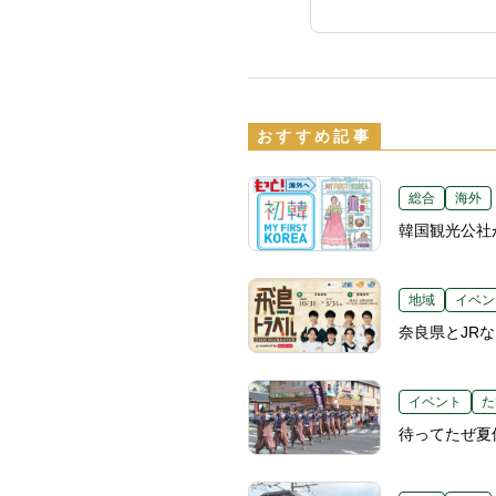
おすすめ記事
総合
海外
韓国観光公社
地域
イベン
奈良県とJR
イベント
た
待ってたぜ夏