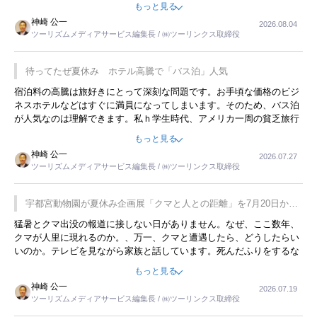
もっと見る
限らず外国人にとっても楽しみが増えるでしょうね。
神崎 公一
2026.08.04
ツーリズムメディアサービス編集長 / ㈱ツーリンクス取締役
待ってたぜ夏休み ホテル高騰で「バス泊」人気
宿泊料の高騰は旅好きにとって深刻な問題です。お手頃な価格のビジ
ネスホテルなどはすぐに満員になってしまいます。そのため、バス泊
が人気なのは理解できます。私ｈ学生時代、アメリカ一周の貧乏旅行
をした時は、移動はグレイハウンドバスでした。夕方から夜の便を利
もっと見る
用してホテル代を浮かせていました。ただし、若いからできたことで
神崎 公一
2026.07.27
す。若い人が夜行バスで京都に行った、青森に行ったと聞くと、疲れ
ツーリズムメディアサービス編集長 / ㈱ツーリンクス取締役
が残らないのかなと思ってしまいます。
宇都宮動物園が夏休み企画展「クマと人との距離」を7月20日から
開催
猛暑とクマ出没の報道に接しない日がありません。なぜ、ここ数年、
クマが人里に現れるのか。、万一、クマと遭遇したら、どうしたらい
いのか。テレビを見ながら家族と話しています。死んだふりをするな
んてことは、冗談でもいえません。そんな中で、この企画展はタイム
もっと見る
リーですね。
神崎 公一
2026.07.19
ツーリズムメディアサービス編集長 / ㈱ツーリンクス取締役