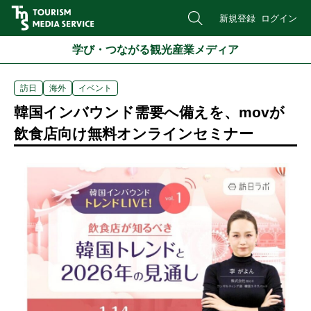
新規登録
ログイン
学び・つながる観光産業メディア
訪日
海外
イベント
韓国インバウンド需要へ備えを、movが
飲食店向け無料オンラインセミナー