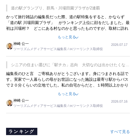
道の駅グランプリ、群馬・川場田園プラザが2連覇
かって旅行雑誌の編集長だった際、道の駅特集をすると、かならず
「道の駅 川場田園プラザ」 がランキング上位に顔をだしました。最
初は川場村？ どこにある村なのかと思ったものですが、取材に訪れ
永井 彰一社長にインタビューしたら、興味深い話が次々が飛び出しま
もっと見る
した。プレゼンも巧みで、今でも思い出すことが２つあります。一つ
神崎 公一
2026.07.17
は、従業員に東京ディズニーランドを見学させ、サービス業、接客業
ツーリズムメディアサービス編集長 / ㈱ツーリンクス取締役
の何かを理解してもらっていることです。 もう一つは1800円もする
プレミアムヨーグルトを販売するにあたり、社内に懸念もあったそう
です。永井社長は、駐車場に都内ナンバーの高級外車が停まっている
シニアの住まい選びに「駅チカ」志向 大切なのは出かけたくなる
ことに目をつけ、高級商品でも売れると確信したそうです。今回の記
暮らし
編集長のひと言 ご寄稿ありがとうございます。身につまされる話で
事を懐かしく読みました。
す。実家で一人暮らしの母がお世話になった施設は最寄り駅からバス
で２０分くらいの立地でした。私の自宅からだと、１時間以上かかり
ました。母の住まいから近いという理由で、その施設を選択したので
もっと見る
すが、私と妹にとっては、半日仕事ででした。シニアの住まい選び
神崎 公一
2026.07.16
は、当人だけではなく、世話をする家族の足の便も考えない外池ない
ツーリズムメディアサービス編集長 / ㈱ツーリンクス取締役
と思いました。
ランキング
すべて見る