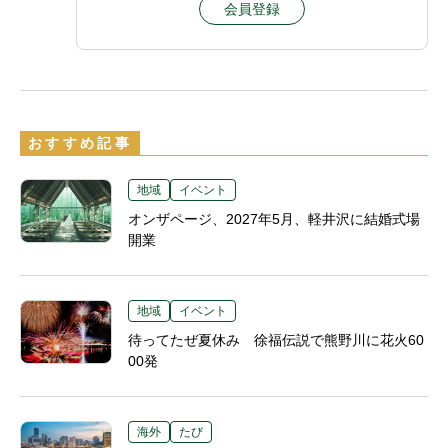
会員登録
おすすめ記事
地域
イベント
オンザページ、2027年5月、軽井沢に結婚式場
開業
地域
イベント
待ってたぜ夏休み 徐福伝説で熊野川に花火60
00発
海外
たび