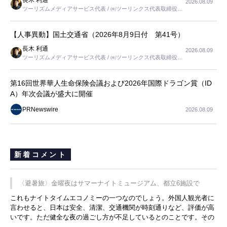
長木 利通
2026.08.09
ツーリズムメディアサービス代表 / ㈱ツーリンクス代表取締役社
長
【人事異動】国土交通省（2026年8月9日付 第41号）
長木 利通
2026.08.09
ツーリズムメディアサービス代表 / ㈱ツーリンクス代表取締役社
長
第16回世界華人生命保険会議および2026年国際ドラゴン賞（ID
A）年次会議が盛大に開催
PRNewswire
2026.08.09
新着コメント
〈避暑旅〉金曜夜はサマーナイトミュージアム、都立6施設で
これもナイトタイムエコノミーの一つなのでしょう。外国人観光者に
言わせると、日本は安全、清潔、交通機関が時刻通りなど、評価が高
いです。ただ健全な夜の過ごし方が不足しているとのことです。その
ような意味で、金曜夜にこのようなイベントが行われれば、日本人に