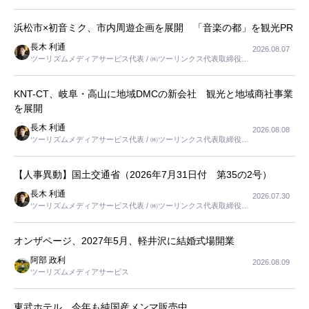
浜松市×初音ミク、市内周遊企画を展開 「音楽の都」を観光PR
長木 利通
2026.08.07
ツーリズムメディアサービス代表 / ㈱ツーリンクス代表取締役社
長
KNT-CT、岐阜・高山に地域DMCの新会社 観光と地域商社事業
を展開
長木 利通
2026.08.08
ツーリズムメディアサービス代表 / ㈱ツーリンクス代表取締役社
長
【人事異動】国土交通省（2026年7月31日付 第35の2号）
長木 利通
2026.07.30
ツーリズムメディアサービス代表 / ㈱ツーリンクス代表取締役社
長
オンザページ、2027年5月、軽井沢に結婚式場開業
阿部 政利
2026.08.09
ツーリズムメディアサービス
東武ホテル、今年も純国産メンマ販売中